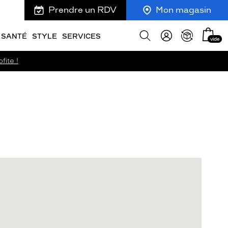
Prendre un RDV
Mon magasin
Mon
Afficher
SANTÉ
STYLE
SERVICES
vide
panie
la
recherche
fite !