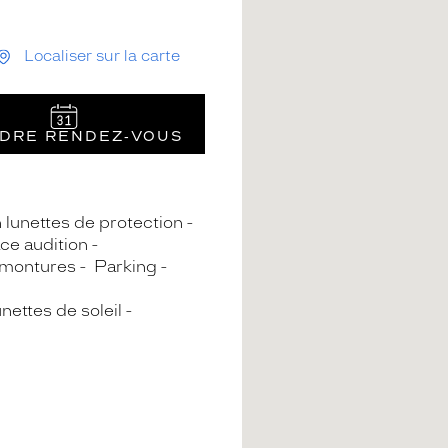
Localiser sur la carte
DRE RENDEZ‑VOUS
n lunettes de protection
ce audition
 montures
Parking
nettes de soleil