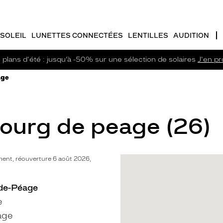
SOLEIL
LUNETTES CONNECTÉES
LENTILLES
AUDITION
plans d'été : jusqu’à -50% sur une sélection de solaires
J'en pro
age
Bourg de peage (26)
ent, réouverture 6 août 2026,
-de-Péage
e
age