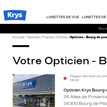
m
J
ER AU
TENU
y
e
CIPAL
Opticien
K
r
Krys
r
e
LUNETTES DE VUE
LUNETTES DE 
-
y
-
s
c
La
Bons 
o
confiance
m
vous
Accueil
Opticien
France
Drôme
Opticien - Bourg de pe
m
va
a
si
n
bien
d
Votre Opticien - 
e
Magasin fermé en ce mom
Voir
09:30
la
Opticien Krys Bourg
fiche
26 Allee de Provenc
26300 Bourg de Pe