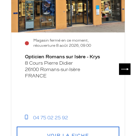
-
Krys
Magasin fermé en ce moment,
réouverture 8 août 2026, 09:00
Opticien Romans sur Isère - Krys
8 Cours Pierre Didier
SUIV
26100 Romans-sur-Isère
FRANCE
04 75 02 25 92
VOIR LA FICHE