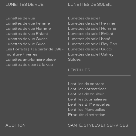
LUNETTES DE VUE
LUNETTES DE SOLEIL
Lunettes de vue
Lunettes de soleil
Lunettes de vue Femme
Lunettes de soleil Femme
Lunettes de vue Homme
Lunettes de soleil Homme
Lunettes de vue Enfant
Lunettes de soleil Enfant
Lunettes de vue Guess
Lunettes de soleil bébé
Lunettes de vue Gucci
Lunettes de soleil Ray-Ban
Les Forfaits [K] à partir de 39€ -
Lunettes de soleil Gucci
monture + verres
Lunettes de soleil Oakley
Lunettes anti-lumière bleue
Soldes
Lunettes de sport à la vue
LENTILLES
Lentilles de contact
Lentilles correctrices
Lentilles de couleur
Lentilles Journalières
Lentilles Bi Mensuelles
Lentilles Mensuelles
Produits d'entretien
AUDITION
SANTÉ, STYLES ET SERVICES