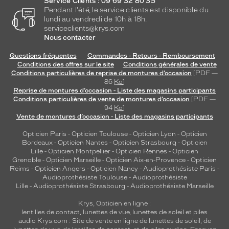
Service Clients : 09 69 32 80 35
Pendant l'été, le service clients est disponible du
lundi au vendredi de 10h à 18h.
serviceclients@krys.com
Nous contacter
Questions fréquentes
Commandes - Retours - Remboursement
Conditions des offres sur le site
Conditions générales de vente
Conditions particulières de reprise de montures d’occasion
[PDF —
86
Ko
]
Reprise de montures d’occasion - Liste des magasins participants
Conditions particulières de vente de montures d’occasion
[PDF —
94
Ko
]
Vente de montures d’occasion - Liste des magasins participants
Opticien Paris
-
Opticien Toulouse
-
Opticien Lyon
-
Opticien
Bordeaux
-
Opticien Nantes
-
Opticien Strasbourg
-
Opticien
Lille
-
Opticien Montpellier
-
Opticien Rennes
-
Opticien
Grenoble
-
Opticien Marseille
-
Opticien Aix-en-Provence
-
Opticien
Reims
-
Opticien Angers
-
Opticien Nancy
-
Audioprothésiste Paris
-
Audioprothésiste Toulouse
-
Audioprothésiste
Lille
-
Audioprothésiste Strasbourg
-
Audioprothésiste Marseille
Krys, Opticien en ligne :
lentilles de contact
,
lunettes de vue
,
lunettes de soleil
et
piles
audio
Krys.com : Site de vente en ligne de lunettes de soleil, de