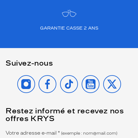
GARANTIE CASSE 2 ANS
Suivez-nous
INSTAGRAM
FACEBOOK
TIKTOK
YOUTUBE
X
Restez informé et recevez nos
(Ce
champ
offres KRYS
est
Name
obligatoire)
Votre adresse e-mail
*
(exemple : nom@mail.com)