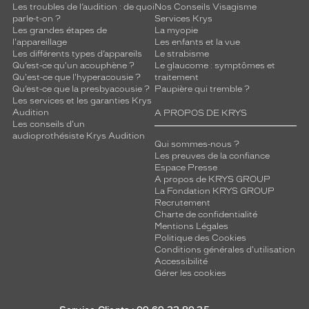
Les troubles de l’audition : de quoi
Nos Conseils Visagisme
parle-t-on ?
Services Krys
Les grandes étapes de
La myopie
l'appareillage
Les enfants et la vue
Les différents types d’appareils
Le strabisme
Qu’est-ce qu'un acouphène ?
Le glaucome : symptômes et
Qu'est-ce que l'hyperacousie ?
traitement
Qu’est-ce que la presbyacousie ?
Paupière qui tremble ?
Les services et les garanties Krys
Audition
A PROPOS DE KRYS
Les conseils d'un
audioprothésiste Krys Audition
Qui sommes-nous ?
Les preuves de la confiance
Espace Presse
A propos de KRYS GROUP
La Fondation KRYS GROUP
Recrutement
Charte de confidentialité
Mentions Légales
Politique des Cookies
Conditions générales d'utilisation
Accessibilité
Gérer les cookies