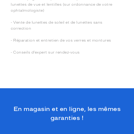
lunettes de vue et lentilles (sur ordonnance de votre
ophtalmologiste)
- Vente de lunettes de soleil et de lunettes sans
correction
- Réparation et entretien de vos verres et montures
- Conseils d’expert sur rendez-vous
En magasin et en ligne, les mêmes
garanties !