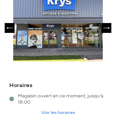
PRÉCÉDENT
SUIV
Horaires
Magasin ouvert en ce moment, jusqu’à
18:00
Voir les horaires