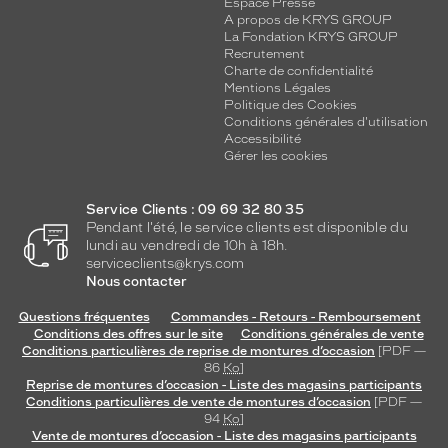
Espace Presse
A propos de KRYS GROUP
La Fondation KRYS GROUP
Recrutement
Charte de confidentialité
Mentions Légales
Politique des Cookies
Conditions générales d'utilisation
Accessibilité
Gérer les cookies
Service Clients : 09 69 32 80 35
Pendant l'été, le service clients est disponible du
lundi au vendredi de 10h à 18h.
serviceclients@krys.com
Nous contacter
Questions fréquentes
Commandes - Retours - Remboursement
Conditions des offres sur le site
Conditions générales de vente
Conditions particulières de reprise de montures d’occasion
[PDF —
86
Ko
]
Reprise de montures d’occasion - Liste des magasins participants
Conditions particulières de vente de montures d’occasion
[PDF —
94
Ko
]
Vente de montures d’occasion - Liste des magasins participants