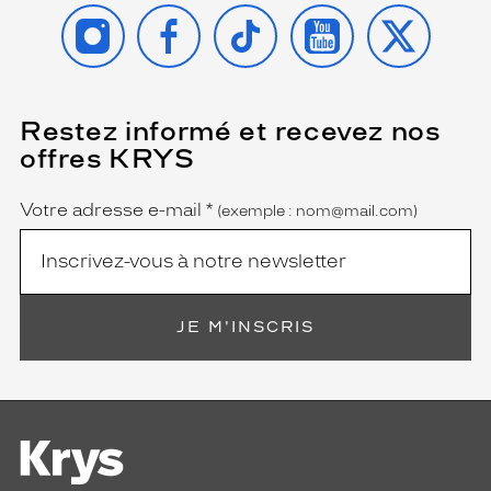
INSTAGRAM
FACEBOOK
TIKTOK
YOUTUBE
X
Restez informé et recevez nos
(Ce
champ
offres KRYS
est
Name
obligatoire)
Votre adresse e-mail
*
(exemple : nom@mail.com)
JE M'INSCRIS