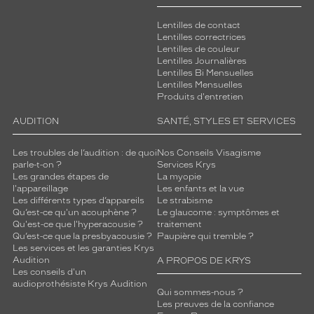
Lentilles de contact
Lentilles correctrices
Lentilles de couleur
Lentilles Journalières
Lentilles Bi Mensuelles
Lentilles Mensuelles
Produits d'entretien
AUDITION
SANTÉ, STYLES ET SERVICES
Les troubles de l’audition : de quoi
Nos Conseils Visagisme
parle-t-on ?
Services Krys
Les grandes étapes de
La myopie
l'appareillage
Les enfants et la vue
Les différents types d’appareils
Le strabisme
Qu’est-ce qu'un acouphène ?
Le glaucome : symptômes et
Qu'est-ce que l'hyperacousie ?
traitement
Qu’est-ce que la presbyacousie ?
Paupière qui tremble ?
Les services et les garanties Krys
Audition
A PROPOS DE KRYS
Les conseils d'un
audioprothésiste Krys Audition
Qui sommes-nous ?
Les preuves de la confiance