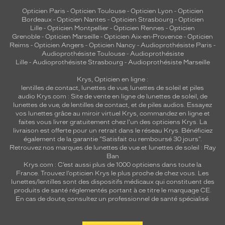
Opticien Paris
-
Opticien Toulouse
-
Opticien Lyon
-
Opticien
Bordeaux
-
Opticien Nantes
-
Opticien Strasbourg
-
Opticien
Lille
-
Opticien Montpellier
-
Opticien Rennes
-
Opticien
Grenoble
-
Opticien Marseille
-
Opticien Aix-en-Provence
-
Opticien
Reims
-
Opticien Angers
-
Opticien Nancy
-
Audioprothésiste Paris
-
Audioprothésiste Toulouse
-
Audioprothésiste
Lille
-
Audioprothésiste Strasbourg
-
Audioprothésiste Marseille
Krys, Opticien en ligne :
lentilles de contact
,
lunettes de vue
,
lunettes de soleil
et
piles
audio
Krys.com : Site de vente en ligne de lunettes de soleil, de
lunettes de vue, de
lentilles de contact
, et de piles audios. Essayez
vos lunettes grâce au miroir virtuel Krys, commandez en ligne et
faites vous livrer gratuitement chez l'un des opticiens Krys. La
livraison est offerte pour un retrait dans le réseau Krys. Bénéficiez
également de la garantie "Satisfait ou remboursé 30 jours".
Retrouvez nos marques de lunettes de vue et
lunettes de soleil : Ray
Ban
Krys.com : C’est aussi plus de 1000 opticiens dans toute la
France.
Trouvez l’opticien Krys le plus proche de chez vous
. Les
lunettes/lentilles sont des dispositifs médicaux qui constituent des
produits de santé réglementés portant à ce titre le marquage CE.
En cas de doute, consultez un professionnel de santé spécialisé.