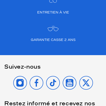
ENTRETIEN À VIE
GARANTIE CASSE 2 ANS
Suivez-nous
INSTAGRAM
FACEBOOK
TIKTOK
YOUTUBE
X
Restez informé et recevez nos
(Ce
champ