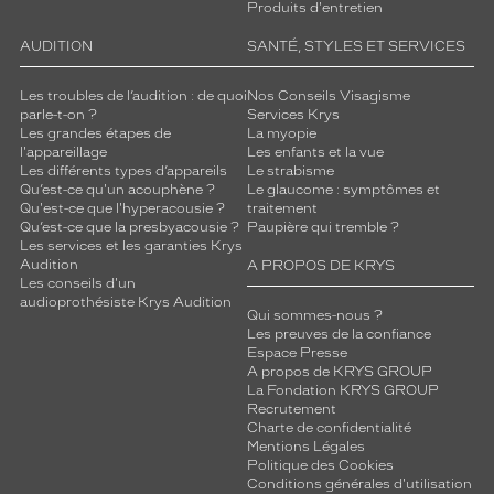
Produits d'entretien
AUDITION
SANTÉ, STYLES ET SERVICES
Les troubles de l’audition : de quoi
Nos Conseils Visagisme
parle-t-on ?
Services Krys
Les grandes étapes de
La myopie
l'appareillage
Les enfants et la vue
Les différents types d’appareils
Le strabisme
Qu’est-ce qu'un acouphène ?
Le glaucome : symptômes et
Qu'est-ce que l'hyperacousie ?
traitement
Qu’est-ce que la presbyacousie ?
Paupière qui tremble ?
Les services et les garanties Krys
Audition
A PROPOS DE KRYS
Les conseils d'un
audioprothésiste Krys Audition
Qui sommes-nous ?
Les preuves de la confiance
Espace Presse
A propos de KRYS GROUP
La Fondation KRYS GROUP
Recrutement
Charte de confidentialité
Mentions Légales
Politique des Cookies
Conditions générales d'utilisation