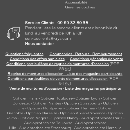
Accessibilité
Gérer les cookies
Service Clients : 09 69 32 80 35
Pendant l'été, le service clients est disponible du
lundi au vendredi de 10h à 18h.
serviceclients@krys.com
Nous contacter
Questions fréquentes
Commandes - Retours - Remboursement
Conditions des offres sur le site
Conditions générales de vente
Conditions particulières de reprise de montures d’occasion
[PDF —
86
Ko
]
Reprise de montures d’occasion - Liste des magasins participants
Conditions particulières de vente de montures d’occasion
[PDF —
94
Ko
]
Vente de montures d’occasion - Liste des magasins participants
Opticien Paris
-
Opticien Toulouse
-
Opticien Lyon
-
Opticien
Bordeaux
-
Opticien Nantes
-
Opticien Strasbourg
-
Opticien
Lille
-
Opticien Montpellier
-
Opticien Rennes
-
Opticien
Grenoble
-
Opticien Marseille
-
Opticien Aix-en-Provence
-
Opticien
Reims
-
Opticien Angers
-
Opticien Nancy
-
Audioprothésiste Paris
-
Audioprothésiste Toulouse
-
Audioprothésiste
Lille
-
Audioprothésiste Strasbourg
-
Audioprothésiste Marseille