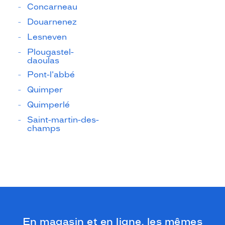
Concarneau
Douarnenez
Lesneven
Plougastel-
daoulas
Pont-l'abbé
Quimper
Quimperlé
Saint-martin-des-
champs
En magasin et en ligne, les mêmes