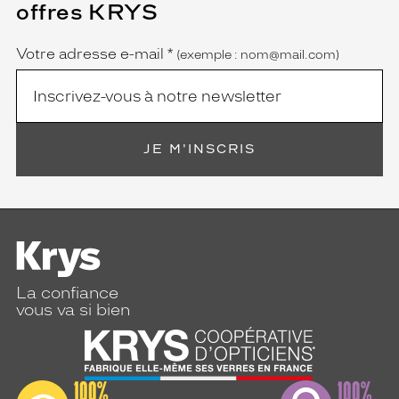
offres KRYS
est
Name
obligatoire)
Votre adresse e-mail
*
(exemple : nom@mail.com)
JE M'INSCRIS
La confiance
vous va si bien