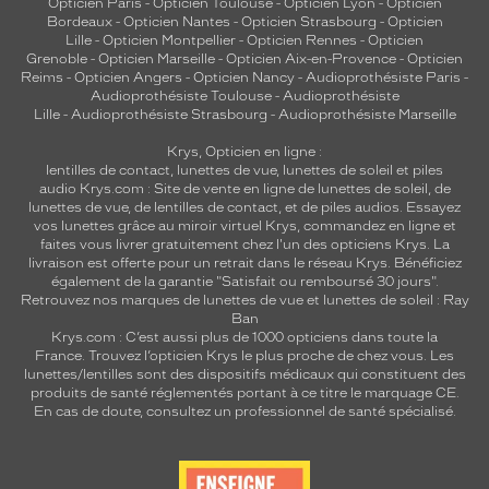
Opticien Paris
-
Opticien Toulouse
-
Opticien Lyon
-
Opticien
Bordeaux
-
Opticien Nantes
-
Opticien Strasbourg
-
Opticien
Lille
-
Opticien Montpellier
-
Opticien Rennes
-
Opticien
Grenoble
-
Opticien Marseille
-
Opticien Aix-en-Provence
-
Opticien
Reims
-
Opticien Angers
-
Opticien Nancy
-
Audioprothésiste Paris
-
Audioprothésiste Toulouse
-
Audioprothésiste
Lille
-
Audioprothésiste Strasbourg
-
Audioprothésiste Marseille
Krys, Opticien en ligne :
lentilles de contact
,
lunettes de vue
,
lunettes de soleil
et
piles
audio
Krys.com : Site de vente en ligne de lunettes de soleil, de
lunettes de vue, de
lentilles de contact
, et de piles audios. Essayez
vos lunettes grâce au miroir virtuel Krys, commandez en ligne et
faites vous livrer gratuitement chez l'un des opticiens Krys. La
livraison est offerte pour un retrait dans le réseau Krys. Bénéficiez
également de la garantie "Satisfait ou remboursé 30 jours".
Retrouvez nos marques de lunettes de vue et
lunettes de soleil : Ray
Ban
Krys.com : C’est aussi plus de 1000 opticiens dans toute la
France.
Trouvez l’opticien Krys le plus proche de chez vous
. Les
lunettes/lentilles sont des dispositifs médicaux qui constituent des
produits de santé réglementés portant à ce titre le marquage CE.
En cas de doute, consultez un professionnel de santé spécialisé.