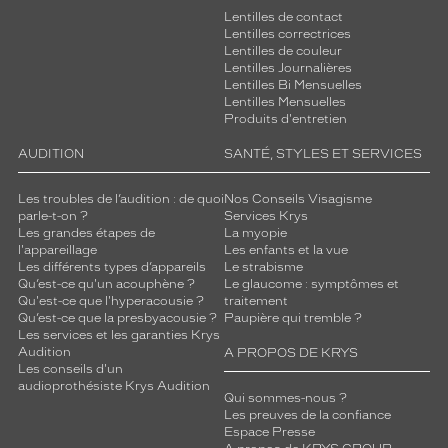
Lentilles de contact
Lentilles correctrices
Lentilles de couleur
Lentilles Journalières
Lentilles Bi Mensuelles
Lentilles Mensuelles
Produits d'entretien
AUDITION
SANTÉ, STYLES ET SERVICES
Les troubles de l’audition : de quoi
Nos Conseils Visagisme
parle-t-on ?
Services Krys
Les grandes étapes de
La myopie
l'appareillage
Les enfants et la vue
Les différents types d’appareils
Le strabisme
Qu’est-ce qu'un acouphène ?
Le glaucome : symptômes et
Qu'est-ce que l'hyperacousie ?
traitement
Qu’est-ce que la presbyacousie ?
Paupière qui tremble ?
Les services et les garanties Krys
Audition
A PROPOS DE KRYS
Les conseils d'un
audioprothésiste Krys Audition
Qui sommes-nous ?
Les preuves de la confiance
Espace Presse