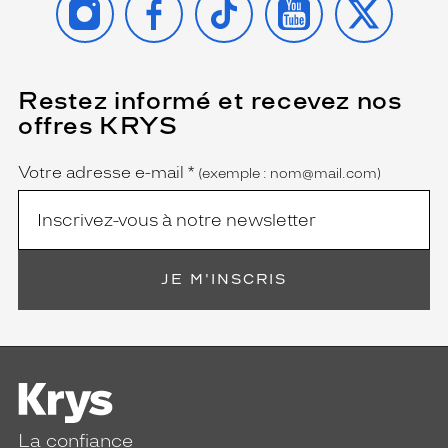
Restez informé et recevez nos
(Ce
champ
offres KRYS
est
Name
obligatoire)
Votre adresse e-mail
*
(exemple : nom@mail.com)
JE M'INSCRIS
La confiance