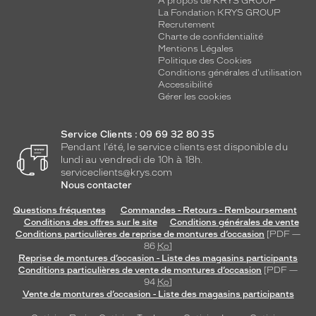
A propos de KRYS GROUP
La Fondation KRYS GROUP
Recrutement
Charte de confidentialité
Mentions Légales
Politique des Cookies
Conditions générales d'utilisation
Accessibilité
Gérer les cookies
Service Clients : 09 69 32 80 35
Pendant l'été, le service clients est disponible du
lundi au vendredi de 10h à 18h.
serviceclients@krys.com
Nous contacter
Questions fréquentes
Commandes - Retours - Remboursement
Conditions des offres sur le site
Conditions générales de vente
Conditions particulières de reprise de montures d’occasion
[PDF —
86
Ko
]
Reprise de montures d’occasion - Liste des magasins participants
Conditions particulières de vente de montures d’occasion
[PDF —
94
Ko
]
Vente de montures d’occasion - Liste des magasins participants