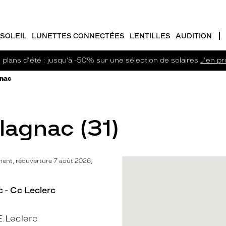
SOLEIL
LUNETTES CONNECTÉES
LENTILLES
AUDITION
plans d'été : jusqu’à -50% sur une sélection de solaires
J'en pro
gnac
lagnac (31)
ent, réouverture 7 août 2026,
 - Cc Leclerc
.Leclerc