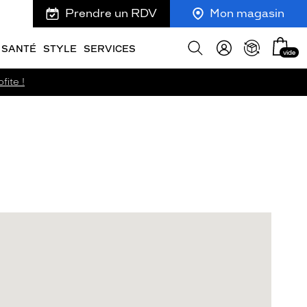
Prendre un RDV
Mon magasin
Mon
Afficher
SANTÉ
STYLE
SERVICES
vide
panie
la
recherche
fite !