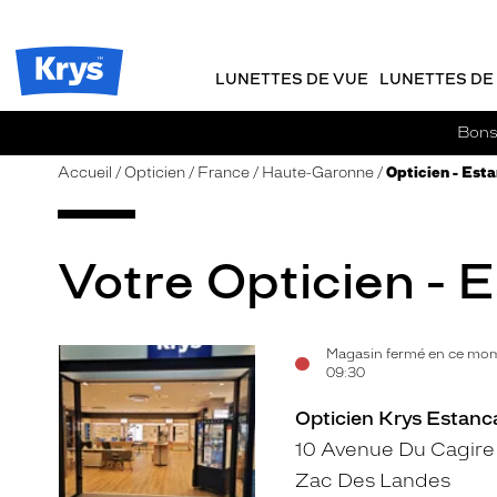
m
J
ER AU
TENU
y
e
CIPAL
Opticien
K
r
Krys
r
e
LUNETTES DE VUE
LUNETTES DE 
-
y
-
s
c
La
Bons 
o
confiance
m
vous
Accueil
Opticien
France
Haute-Garonne
Opticien - Est
m
va
a
si
n
bien
d
Votre Opticien - 
e
Magasin fermé en ce mom
Voir
09:30
la
Opticien Krys Estanc
fiche
10 Avenue Du Cagire
Zac Des Landes