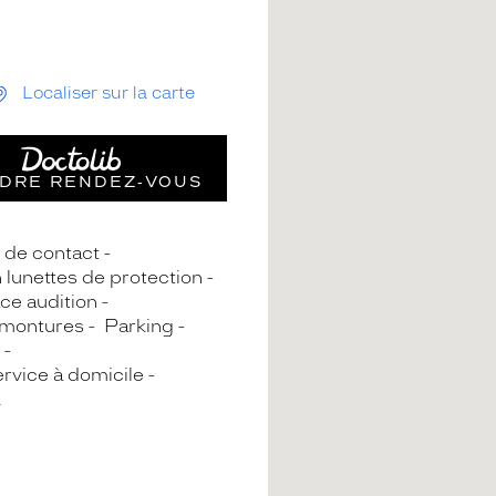
Localiser sur la carte
DRE RENDEZ‑VOUS
s de contact
n lunettes de protection
ce audition
 montures
Parking
rvice à domicile
A