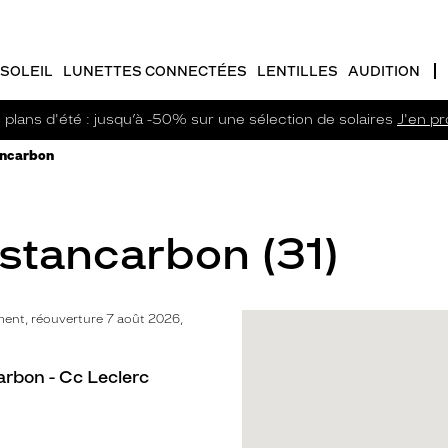
SOLEIL
LUNETTES CONNECTÉES
LENTILLES
AUDITION
plans d'été : jusqu’à -50% sur une sélection de solaires
J'en pro
ancarbon
Estancarbon (31)
ent, réouverture 7 août 2026,
arbon - Cc Leclerc