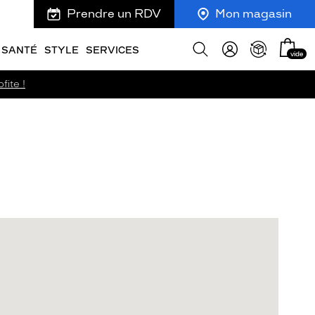
Prendre un RDV
Mon magasin
Mon
Afficher
SANTÉ
STYLE
SERVICES
vide
panie
la
recherche
fite !