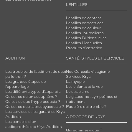
LENTILLES
Lentilles de contact
Lentilles correctrices
Lentilles de couleur
Lentilles Journalières
Lentilles Bi Mensuelles
Lentilles Mensuelles
Produits d'entretien
AUDITION
SANTÉ, STYLES ET SERVICES
Les troubles de l’audition : de quoi
Nos Conseils Visagisme
parle-t-on ?
Services Krys
Les grandes étapes de
La myopie
l'appareillage
Les enfants et la vue
Les différents types d’appareils
Le strabisme
Qu’est-ce qu'un acouphène ?
Le glaucome : symptômes et
Qu'est-ce que l'hyperacousie ?
traitement
Qu’est-ce que la presbyacousie ?
Paupière qui tremble ?
Les services et les garanties Krys
Audition
A PROPOS DE KRYS
Les conseils d'un
audioprothésiste Krys Audition
Qui sommes-nous ?