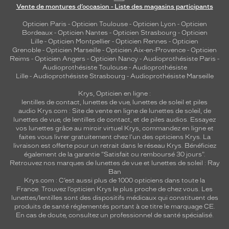
Vente de montures d’occasion - Liste des magasins participants
Opticien Paris
-
Opticien Toulouse
-
Opticien Lyon
-
Opticien
Bordeaux
-
Opticien Nantes
-
Opticien Strasbourg
-
Opticien
Lille
-
Opticien Montpellier
-
Opticien Rennes
-
Opticien
Grenoble
-
Opticien Marseille
-
Opticien Aix-en-Provence
-
Opticien
Reims
-
Opticien Angers
-
Opticien Nancy
-
Audioprothésiste Paris
-
Audioprothésiste Toulouse
-
Audioprothésiste
Lille
-
Audioprothésiste Strasbourg
-
Audioprothésiste Marseille
Krys, Opticien en ligne :
lentilles de contact
,
lunettes de vue
,
lunettes de soleil
et
piles
audio
Krys.com : Site de vente en ligne de lunettes de soleil, de
lunettes de vue, de
lentilles de contact
, et de piles audios. Essayez
vos lunettes grâce au miroir virtuel Krys, commandez en ligne et
faites vous livrer gratuitement chez l'un des opticiens Krys. La
livraison est offerte pour un retrait dans le réseau Krys. Bénéficiez
également de la garantie "Satisfait ou remboursé 30 jours".
Retrouvez nos marques de lunettes de vue et
lunettes de soleil : Ray
Ban
Krys.com : C’est aussi plus de 1000 opticiens dans toute la
France.
Trouvez l’opticien Krys le plus proche de chez vous
. Les
lunettes/lentilles sont des dispositifs médicaux qui constituent des
produits de santé réglementés portant à ce titre le marquage CE.
En cas de doute, consultez un professionnel de santé spécialisé.