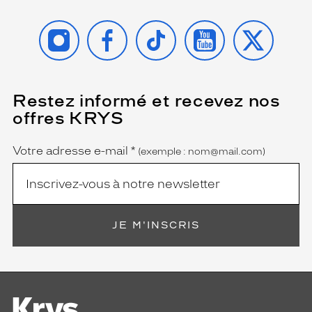
INSTAGRAM
FACEBOOK
TIKTOK
YOUTUBE
X
Restez informé et recevez nos
(Ce
champ
offres KRYS
est
Name
obligatoire)
Votre adresse e-mail
*
(exemple : nom@mail.com)
JE M'INSCRIS