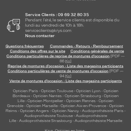
Service Clients : 09 69 32 80 35
Pendant l'été, le service clients est disponible du
lundi au vendredi de 10h à 18h.
serviceclients@krys.com
Nous contacter
Questions fréquentes
Commandes - Retours - Remboursement
Conditions des offres sur le site
Conditions générales de vente
Conditions particulières de reprise de montures d’occasion
[PDF —
86
Ko
]
Reprise de montures d’occasion - Liste des magasins participants
Conditions particulières de vente de montures d’occasion
[PDF —
94
Ko
]
Vente de montures d’occasion - Liste des magasins participants
Opticien Paris
-
Opticien Toulouse
-
Opticien Lyon
-
Opticien
Bordeaux
-
Opticien Nantes
-
Opticien Strasbourg
-
Opticien
Lille
-
Opticien Montpellier
-
Opticien Rennes
-
Opticien
Grenoble
-
Opticien Marseille
-
Opticien Aix-en-Provence
-
Opticien
Reims
-
Opticien Angers
-
Opticien Nancy
-
Audioprothésiste Paris
-
Audioprothésiste Toulouse
-
Audioprothésiste
Lille
-
Audioprothésiste Strasbourg
-
Audioprothésiste Marseille
Krys, Opticien en ligne :