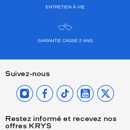
ENTRETIEN À VIE
GARANTIE CASSE 2 ANS
Suivez-nous
INSTAGRAM
FACEBOOK
TIKTOK
YOUTUBE
X
Restez informé et recevez nos
(Ce
champ
offres KRYS
est
Name