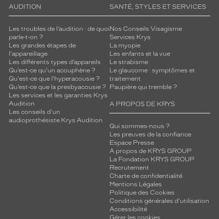
AUDITION
SANTÉ, STYLES ET SERVICES
Les troubles de l’audition : de quoi
Nos Conseils Visagisme
parle-t-on ?
Services Krys
Les grandes étapes de
La myopie
l'appareillage
Les enfants et la vue
Les différents types d’appareils
Le strabisme
Qu’est-ce qu'un acouphène ?
Le glaucome : symptômes et
Qu'est-ce que l'hyperacousie ?
traitement
Qu’est-ce que la presbyacousie ?
Paupière qui tremble ?
Les services et les garanties Krys
Audition
A PROPOS DE KRYS
Les conseils d'un
audioprothésiste Krys Audition
Qui sommes-nous ?
Les preuves de la confiance
Espace Presse
A propos de KRYS GROUP
La Fondation KRYS GROUP
Recrutement
Charte de confidentialité
Mentions Légales
Politique des Cookies
Conditions générales d'utilisation
Accessibilité
Gérer les cookies