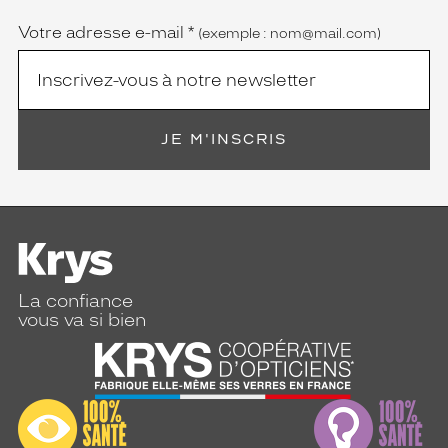
obligatoire)
Votre adresse e-mail
*
(exemple : nom@mail.com)
JE M'INSCRIS
La confiance
vous va si bien