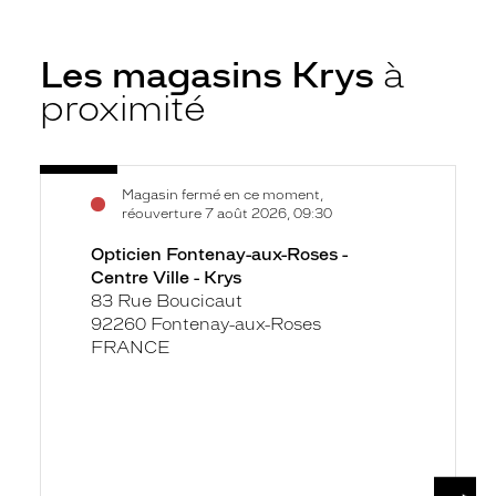
Les magasins Krys
à
proximité
Voir
Opticien
Magasin fermé en ce moment,
la
Fontenay-
réouverture 7 août 2026, 09:30
fiche
aux-
Opticien Fontenay-aux-Roses -
Roses
Centre Ville - Krys
-
83 Rue Boucicaut
Centre
92260 Fontenay-aux-Roses
Ville
FRANCE
-
Krys
SUIV