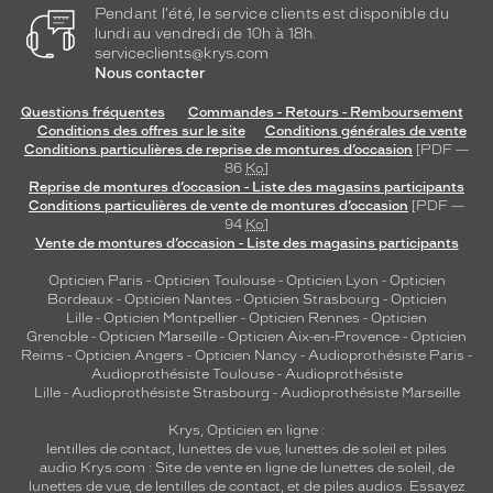
Pendant l'été, le service clients est disponible du
lundi au vendredi de 10h à 18h.
serviceclients@krys.com
Nous contacter
Questions fréquentes
Commandes - Retours - Remboursement
Conditions des offres sur le site
Conditions générales de vente
Conditions particulières de reprise de montures d’occasion
[PDF —
86
Ko
]
Reprise de montures d’occasion - Liste des magasins participants
Conditions particulières de vente de montures d’occasion
[PDF —
94
Ko
]
Vente de montures d’occasion - Liste des magasins participants
Opticien Paris
-
Opticien Toulouse
-
Opticien Lyon
-
Opticien
Bordeaux
-
Opticien Nantes
-
Opticien Strasbourg
-
Opticien
Lille
-
Opticien Montpellier
-
Opticien Rennes
-
Opticien
Grenoble
-
Opticien Marseille
-
Opticien Aix-en-Provence
-
Opticien
Reims
-
Opticien Angers
-
Opticien Nancy
-
Audioprothésiste Paris
-
Audioprothésiste Toulouse
-
Audioprothésiste
Lille
-
Audioprothésiste Strasbourg
-
Audioprothésiste Marseille
Krys, Opticien en ligne :
lentilles de contact
,
lunettes de vue
,
lunettes de soleil
et
piles
audio
Krys.com : Site de vente en ligne de lunettes de soleil, de
lunettes de vue, de
lentilles de contact
, et de piles audios. Essayez