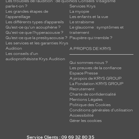
Les troubles de l’audition : de quoi
Nos Conseils Visagisme
parle-t-on ?
Services Krys
Les grandes étapes de
La myopie
l'appareillage
Les enfants et la vue
Les différents types d’appareils
Le strabisme
Qu’est-ce qu'un acouphène ?
Le glaucome : symptômes et
Qu'est-ce que l'hyperacousie ?
traitement
Qu’est-ce que la presbyacousie ?
Paupière qui tremble ?
Les services et les garanties Krys
Audition
A PROPOS DE KRYS
Les conseils d'un
audioprothésiste Krys Audition
Qui sommes-nous ?
Les preuves de la confiance
Espace Presse
A propos de KRYS GROUP
La Fondation KRYS GROUP
Recrutement
Charte de confidentialité
Mentions Légales
Politique des Cookies
Conditions générales d'utilisation
Accessibilité
Gérer les cookies
Service Clients : 09 69 32 80 35