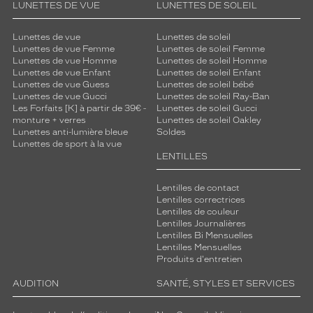
LUNETTES DE VUE
LUNETTES DE SOLEIL
Lunettes de vue
Lunettes de soleil
Lunettes de vue Femme
Lunettes de soleil Femme
Lunettes de vue Homme
Lunettes de soleil Homme
Lunettes de vue Enfant
Lunettes de soleil Enfant
Lunettes de vue Guess
Lunettes de soleil bébé
Lunettes de vue Gucci
Lunettes de soleil Ray-Ban
Les Forfaits [K] à partir de 39€ -
Lunettes de soleil Gucci
monture + verres
Lunettes de soleil Oakley
Lunettes anti-lumière bleue
Soldes
Lunettes de sport à la vue
LENTILLES
Lentilles de contact
Lentilles correctrices
Lentilles de couleur
Lentilles Journalières
Lentilles Bi Mensuelles
Lentilles Mensuelles
Produits d'entretien
AUDITION
SANTÉ, STYLES ET SERVICES