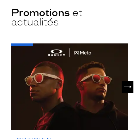
Promotions
et
actualités
-
Oakley
META
SUIV