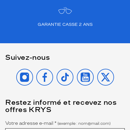
GARANTIE CASSE 2 ANS
Suivez-nous
INSTAGRAM
FACEBOOK
TIKTOK
YOUTUBE
X
Restez informé et recevez nos
(Ce
champ
offres KRYS
est
Name
obligatoire)
Votre adresse e-mail
*
(exemple : nom@mail.com)