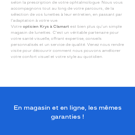
selon la prescription de votre ophtalmologue. Nous vous
accompagnons tout au long de votre parcours, de la
sélection de vos lunettes à leur entretien, en passant par
l'adaptation à votre vue.
Votre
opticien Krys à Clamart
est bien plus qu'un simple
magasin de lunettes. C'est un véritable partenaire pour
votre santé visuelle, offrant expertise, conseils
personnalisés et un service de qualité. Venez nous rendre
visite pour découvrir comment nous pouvons améliorer
votre confort visuel et votre style au quotidien.
En magasin et en ligne, les mêmes
garanties !