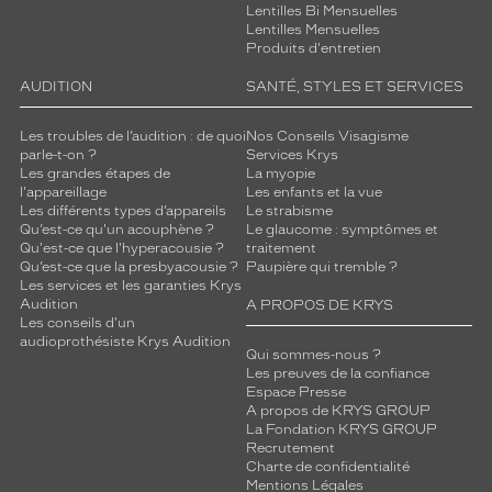
Lentilles Bi Mensuelles
Lentilles Mensuelles
Produits d'entretien
AUDITION
SANTÉ, STYLES ET SERVICES
Les troubles de l’audition : de quoi
Nos Conseils Visagisme
parle-t-on ?
Services Krys
Les grandes étapes de
La myopie
l'appareillage
Les enfants et la vue
Les différents types d’appareils
Le strabisme
Qu’est-ce qu'un acouphène ?
Le glaucome : symptômes et
Qu'est-ce que l'hyperacousie ?
traitement
Qu’est-ce que la presbyacousie ?
Paupière qui tremble ?
Les services et les garanties Krys
Audition
A PROPOS DE KRYS
Les conseils d'un
audioprothésiste Krys Audition
Qui sommes-nous ?
Les preuves de la confiance
Espace Presse
A propos de KRYS GROUP
La Fondation KRYS GROUP
Recrutement
Charte de confidentialité
Mentions Légales