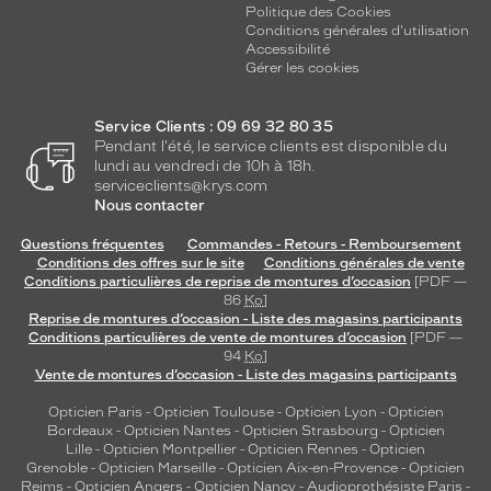
Politique des Cookies
Conditions générales d'utilisation
Accessibilité
Gérer les cookies
Service Clients : 09 69 32 80 35
Pendant l'été, le service clients est disponible du
lundi au vendredi de 10h à 18h.
serviceclients@krys.com
Nous contacter
Questions fréquentes
Commandes - Retours - Remboursement
Conditions des offres sur le site
Conditions générales de vente
Conditions particulières de reprise de montures d’occasion
[PDF —
86
Ko
]
Reprise de montures d’occasion - Liste des magasins participants
Conditions particulières de vente de montures d’occasion
[PDF —
94
Ko
]
Vente de montures d’occasion - Liste des magasins participants
Opticien Paris
-
Opticien Toulouse
-
Opticien Lyon
-
Opticien
Bordeaux
-
Opticien Nantes
-
Opticien Strasbourg
-
Opticien
Lille
-
Opticien Montpellier
-
Opticien Rennes
-
Opticien
Grenoble
-
Opticien Marseille
-
Opticien Aix-en-Provence
-
Opticien
Reims
-
Opticien Angers
-
Opticien Nancy
-
Audioprothésiste Paris
-