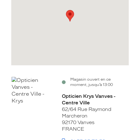
Voir
Magasin ouvert en ce
moment, jusqu’à 13:00
la
fiche
Opticien Krys Vanves -
Centre Ville
62/64 Rue Raymond
Marcheron
92170 Vanves
FRANCE