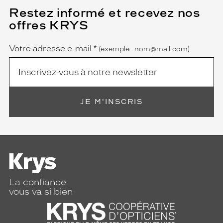
Restez informé et recevez nos
(Ce
champ
offres KRYS
est
Name
obligatoire)
Votre adresse e-mail
*
(exemple : nom@mail.com)
JE M'INSCRIS
La confiance
vous va si bien