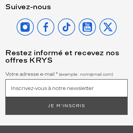
Suivez-nous
INSTAGRAM
FACEBOOK
TIKTOK
YOUTUBE
X
Restez informé et recevez nos
(Ce
champ
offres KRYS
est
Name
obligatoire)
Votre adresse e-mail
*
(exemple : nom@mail.com)
JE M'INSCRIS