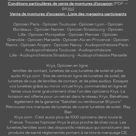
Conditions particulières de vente de montures d’occasion
[PDF —
94
Ko
]
Vente de montures d’occasion - Liste des magasins participants
Opticien Paris
-
Opticien Toulouse
-
Opticien Lyon
-
Opticien
Bordeaux
-
Opticien Nantes
-
Opticien Strasbourg
-
Opticien
Lille
-
Opticien Montpellier
-
Opticien Rennes
-
Opticien
Grenoble
-
Opticien Marseille
-
Opticien Aix-en-Provence
-
Opticien
Reims
-
Opticien Angers
-
Opticien Nancy
-
Audioprothésiste Paris
-
Audioprothésiste Toulouse
-
Audioprothésiste
Lille
-
Audioprothésiste Strasbourg
-
Audioprothésiste Marseille
Krys, Opticien en ligne :
lentilles de contact
,
lunettes de vue
,
lunettes de soleil
et
piles
audio
Krys.com : Site de vente en ligne de lunettes de soleil, de
lunettes de vue, de
lentilles de contact
, et de piles audios. Essayez
vos lunettes grâce au miroir virtuel Krys, commandez en ligne et
faites vous livrer gratuitement chez l'un des opticiens Krys. La
livraison est offerte pour un retrait dans le réseau Krys. Bénéficiez
également de la garantie "Satisfait ou remboursé 30 jours".
Retrouvez nos marques de lunettes de vue et
lunettes de soleil : Ray
Ban
Krys.com : C’est aussi plus de 1000 opticiens dans toute la
France.
Trouvez l’opticien Krys le plus proche de chez vous
. Les
lunettes/lentilles sont des dispositifs médicaux qui constituent des
produits de santé réglementés portant à ce titre le marquage CE.