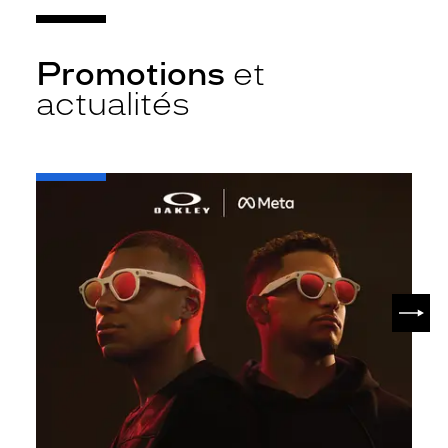
Promotions
et
actualités
-
Oakley
META
SUIV