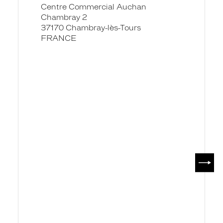
Cc
Centre Commercial Auchan
Auchan
Chambray 2
-
37170 Chambray-lès-Tours
Krys
FRANCE
SUIV