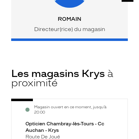
ROMAIN
Directeur(rice) du magasin
Les magasins Krys
à
proximité
Voir
Opticien
Magasin ouvert en ce moment, jusqu’à
la
Chambray-
20:00
fiche
lès-
Opticien Chambray-lès-Tours - Cc
Tours
Auchan - Krys
-
Route De Joué