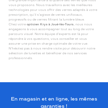
une grande importance à la qualité des verres que nous
vous proposons. Nous travaillons avec les meilleures
technologies pour vous offrir des verres adaptés à votre
prescription, qu'il s'agisse de verres unifocaux,
progressifs ou de verres filtrant la lumière bleue.
Chez votre
opticien Krys à Joué-lès-Tours
, nous nous
engageons à vous accompagner tout au long de votre
parcours visuel. Notre équipe d'experts est là pour
répondre à vos questions, vous conseiller et vous
assurer une prise en charge optimale de votre vue.
N'hésitez pas à nous rendre visite pour découvrir notre
sélection de lunettes et bénéficier de nos services
professionnels.
En magasin et en ligne, les mêmes
garanties !