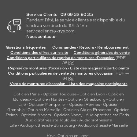
Service Clients : 09 69 32 80 35
Pendant l'été, le service clients est disponible du
lundi au vendredi de 10h à 18h.
serviceclients@krys.com
Nous contacter
Questions fréquentes
Commandes - Retours - Remboursement
Conditions des offres sur le site
Conditions générales de vente
Conditions particulières de reprise de montures d’occasion
[PDF —
86
Ko
]
Reprise de montures d’occasion - Liste des magasins participants
Conditions particulières de vente de montures d’occasion
[PDF —
94
Ko
]
Vente de montures d’occasion - Liste des magasins participants
Opticien Paris
-
Opticien Toulouse
-
Opticien Lyon
-
Opticien
Bordeaux
-
Opticien Nantes
-
Opticien Strasbourg
-
Opticien
Lille
-
Opticien Montpellier
-
Opticien Rennes
-
Opticien
Grenoble
-
Opticien Marseille
-
Opticien Aix-en-Provence
-
Opticien
Reims
-
Opticien Angers
-
Opticien Nancy
-
Audioprothésiste Paris
-
Audioprothésiste Toulouse
-
Audioprothésiste
Lille
-
Audioprothésiste Strasbourg
-
Audioprothésiste Marseille
Krys, Opticien en ligne :