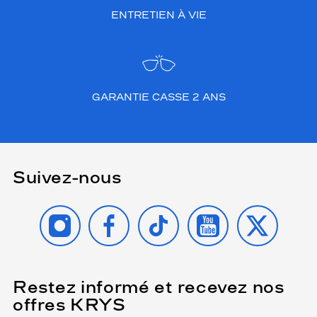
ENTRETIEN À VIE
GARANTIE CASSE 2 ANS
Suivez-nous
INSTAGRAM
FACEBOOK
TIKTOK
YOUTUBE
X
Restez informé et recevez nos
(Ce
champ
offres KRYS
est
Name
obligatoire)