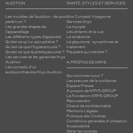
AUDITION
SANTÉ, STYLES ET SERVICES
Les troubles de l’audition : de quoi
Nos Conseils Visagisme
parle-t-on ?
Services Krys
Les grandes étapes de
La myopie
l'appareillage
Les enfants et la vue
Les différents types d’appareils
Le strabisme
Qu’est-ce qu'un acouphène ?
Le glaucome : symptômes et
Qu'est-ce que l'hyperacousie ?
traitement
Qu’est-ce que la presbyacousie ?
Paupière qui tremble ?
Les services et les garanties Krys
Audition
A PROPOS DE KRYS
Les conseils d'un
audioprothésiste Krys Audition
Qui sommes-nous ?
Les preuves de la confiance
Espace Presse
A propos de KRYS GROUP
La Fondation KRYS GROUP
Recrutement
Charte de confidentialité
Mentions Légales
Politique des Cookies
Conditions générales d'utilisation
Accessibilité
Gérer les cookies