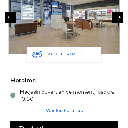
PRÉCÉDENT
SUIV
VISITE VIRTUELLE
Horaires
Magasin ouvert en ce moment, jusqu’à
19:30
Voir les horaires