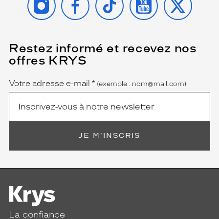
Restez informé et recevez nos
(Ce
champ
offres KRYS
est
Name
obligatoire)
Votre adresse e-mail
*
(exemple : nom@mail.com)
JE M'INSCRIS
La confiance