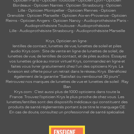
Opticien Paris
-
Opticien Toulouse
-
Opticien Lyon
-
Opticien
Bordeaux
-
Opticien Nantes
-
Opticien Strasbourg
-
Opticien
Lille
-
Opticien Montpellier
-
Opticien Rennes
-
Opticien
Grenoble
-
Opticien Marseille
-
Opticien Aix-en-Provence
-
Opticien
Reims
-
Opticien Angers
-
Opticien Nancy
-
Audioprothésiste Paris
-
Audioprothésiste Toulouse
-
Audioprothésiste
Lille
-
Audioprothésiste Strasbourg
-
Audioprothésiste Marseille
Krys, Opticien en ligne :
lentilles de contact
,
lunettes de vue
,
lunettes de soleil
et
piles
audio
Krys.com : Site de vente en ligne de lunettes de soleil, de
lunettes de vue, de
lentilles de contact
, et de piles audios. Essayez
vos lunettes grâce au miroir virtuel Krys, commandez en ligne et
faites vous livrer gratuitement chez l'un des opticiens Krys. La
livraison est offerte pour un retrait dans le réseau Krys. Bénéficiez
également de la garantie "Satisfait ou remboursé 30 jours".
Retrouvez nos marques de lunettes de vue et
lunettes de soleil : Ray
Ban
Krys.com : C’est aussi plus de 1000 opticiens dans toute la
France.
Trouvez l’opticien Krys le plus proche de chez vous
. Les
lunettes/lentilles sont des dispositifs médicaux qui constituent des
produits de santé réglementés portant à ce titre le marquage CE.
En cas de doute, consultez un professionnel de santé spécialisé.