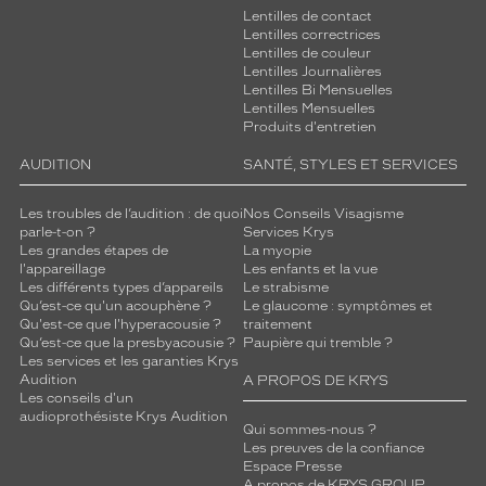
Lentilles de contact
Lentilles correctrices
Lentilles de couleur
Lentilles Journalières
Lentilles Bi Mensuelles
Lentilles Mensuelles
Produits d'entretien
AUDITION
SANTÉ, STYLES ET SERVICES
Les troubles de l’audition : de quoi
Nos Conseils Visagisme
parle-t-on ?
Services Krys
Les grandes étapes de
La myopie
l'appareillage
Les enfants et la vue
Les différents types d’appareils
Le strabisme
Qu’est-ce qu'un acouphène ?
Le glaucome : symptômes et
Qu'est-ce que l'hyperacousie ?
traitement
Qu’est-ce que la presbyacousie ?
Paupière qui tremble ?
Les services et les garanties Krys
Audition
A PROPOS DE KRYS
Les conseils d'un
audioprothésiste Krys Audition
Qui sommes-nous ?
Les preuves de la confiance
Espace Presse
A propos de KRYS GROUP