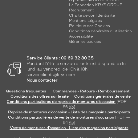
La Fondation KRYS GROUP
Recrutement
Charte de confidentialité
Mentions Légales
Politique des Cookies
Conditions générales d'utilisation
Accessibilité
Gérer les cookies
Service Clients : 09 69 32 80 35
Pendant l'été, le service clients est disponible du
lundi au vendredi de 10h à 18h.
serviceclients@krys.com
Nous contacter
Questions fréquentes
Commandes - Retours - Remboursement
Conditions des offres sur le site
Conditions générales de vente
Conditions particulières de reprise de montures d’occasion
[PDF —
86
Ko
]
Reprise de montures d’occasion - Liste des magasins participants
Conditions particulières de vente de montures d’occasion
[PDF —
94
Ko
]
Vente de montures d’occasion - Liste des magasins participants