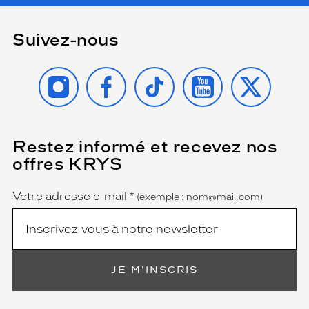
Suivez-nous
INSTAGRAM
FACEBOOK
TIKTOK
YOUTUBE
X
Restez informé et recevez nos
(Ce
champ
offres KRYS
est
Name
obligatoire)
Votre adresse e-mail
*
(exemple : nom@mail.com)
JE M'INSCRIS