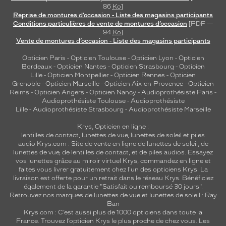
86
Ko
]
Reprise de montures d’occasion - Liste des magasins participants
Conditions particulières de vente de montures d’occasion
[PDF —
94
Ko
]
Vente de montures d’occasion - Liste des magasins participants
Opticien Paris
-
Opticien Toulouse
-
Opticien Lyon
-
Opticien
Bordeaux
-
Opticien Nantes
-
Opticien Strasbourg
-
Opticien
Lille
-
Opticien Montpellier
-
Opticien Rennes
-
Opticien
Grenoble
-
Opticien Marseille
-
Opticien Aix-en-Provence
-
Opticien
Reims
-
Opticien Angers
-
Opticien Nancy
-
Audioprothésiste Paris
-
Audioprothésiste Toulouse
-
Audioprothésiste
Lille
-
Audioprothésiste Strasbourg
-
Audioprothésiste Marseille
Krys, Opticien en ligne :
lentilles de contact
,
lunettes de vue
,
lunettes de soleil
et
piles
audio
Krys.com : Site de vente en ligne de lunettes de soleil, de
lunettes de vue, de
lentilles de contact
, et de piles audios. Essayez
vos lunettes grâce au miroir virtuel Krys, commandez en ligne et
faites vous livrer gratuitement chez l'un des opticiens Krys. La
livraison est offerte pour un retrait dans le réseau Krys. Bénéficiez
également de la garantie "Satisfait ou remboursé 30 jours".
Retrouvez nos marques de lunettes de vue et
lunettes de soleil : Ray
Ban
Krys.com : C’est aussi plus de 1000 opticiens dans toute la
France.
Trouvez l’opticien Krys le plus proche de chez vous
. Les