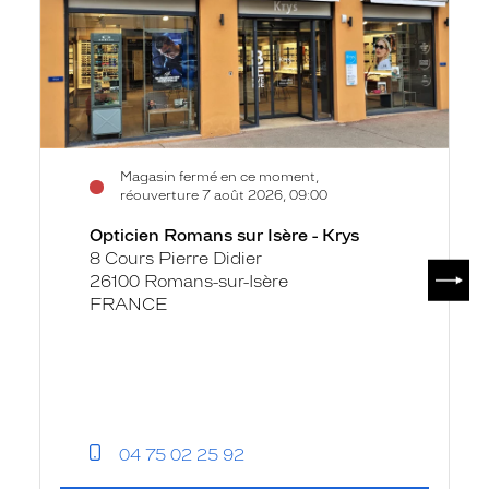
Isère
-
Krys
Magasin fermé en ce moment,
réouverture 7 août 2026, 09:00
Opticien Romans sur Isère - Krys
8 Cours Pierre Didier
SUIV
26100 Romans-sur-Isère
FRANCE
04 75 02 25 92