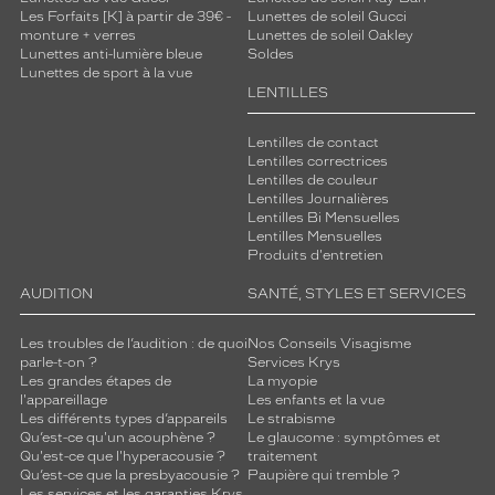
Les Forfaits [K] à partir de 39€ -
Lunettes de soleil Gucci
monture + verres
Lunettes de soleil Oakley
Lunettes anti-lumière bleue
Soldes
Lunettes de sport à la vue
LENTILLES
Lentilles de contact
Lentilles correctrices
Lentilles de couleur
Lentilles Journalières
Lentilles Bi Mensuelles
Lentilles Mensuelles
Produits d'entretien
AUDITION
SANTÉ, STYLES ET SERVICES
Les troubles de l’audition : de quoi
Nos Conseils Visagisme
parle-t-on ?
Services Krys
Les grandes étapes de
La myopie
l'appareillage
Les enfants et la vue
Les différents types d’appareils
Le strabisme
Qu’est-ce qu'un acouphène ?
Le glaucome : symptômes et
Qu'est-ce que l'hyperacousie ?
traitement
Qu’est-ce que la presbyacousie ?
Paupière qui tremble ?
Les services et les garanties Krys