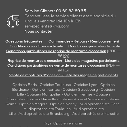
Service Clients : 09 69 32 80 35
Pendant l'été, le service clients est disponible du
lundi au vendredi de 10h à 18h.
serviceclients@krys.com
Nous contacter
Questions fréquentes
Commandes - Retours - Remboursement
Conditions des offres sur le site
Conditions générales de vente
Conditions particulières de reprise de montures d’occasion
[PDF —
86
Ko
]
Reprise de montures d’occasion - Liste des magasins participants
Conditions particulières de vente de montures d’occasion
[PDF —
94
Ko
]
Vente de montures d’occasion - Liste des magasins participants
Opticien Paris
-
Opticien Toulouse
-
Opticien Lyon
-
Opticien
Bordeaux
-
Opticien Nantes
-
Opticien Strasbourg
-
Opticien
Lille
-
Opticien Montpellier
-
Opticien Rennes
-
Opticien
Grenoble
-
Opticien Marseille
-
Opticien Aix-en-Provence
-
Opticien
Reims
-
Opticien Angers
-
Opticien Nancy
-
Audioprothésiste Paris
-
Audioprothésiste Toulouse
-
Audioprothésiste
Lille
-
Audioprothésiste Strasbourg
-
Audioprothésiste Marseille
Krys, Opticien en ligne :