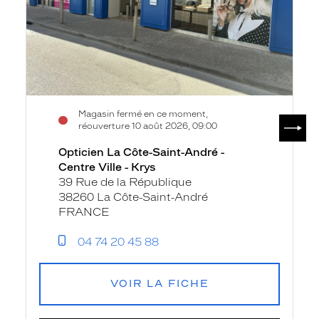
Centre
Ville
-
Krys
Magasin fermé en ce moment,
SUIV
réouverture 10 août 2026, 09:00
Opticien La Côte-Saint-André -
Centre Ville - Krys
39 Rue de la République
38260 La Côte-Saint-André
FRANCE
04 74 20 45 88
VOIR LA FICHE