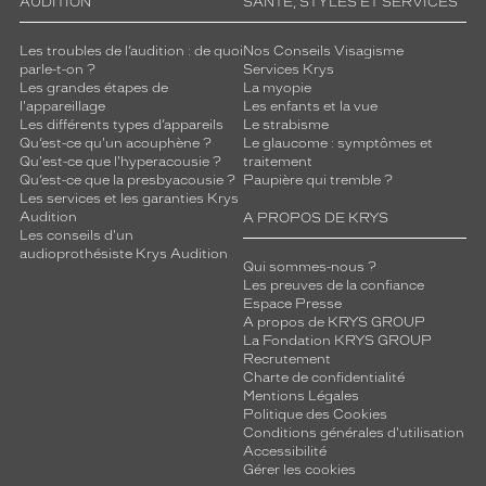
AUDITION
SANTÉ, STYLES ET SERVICES
Les troubles de l’audition : de quoi
Nos Conseils Visagisme
parle-t-on ?
Services Krys
Les grandes étapes de
La myopie
l'appareillage
Les enfants et la vue
Les différents types d’appareils
Le strabisme
Qu’est-ce qu'un acouphène ?
Le glaucome : symptômes et
Qu'est-ce que l'hyperacousie ?
traitement
Qu’est-ce que la presbyacousie ?
Paupière qui tremble ?
Les services et les garanties Krys
Audition
A PROPOS DE KRYS
Les conseils d'un
audioprothésiste Krys Audition
Qui sommes-nous ?
Les preuves de la confiance
Espace Presse
A propos de KRYS GROUP
La Fondation KRYS GROUP
Recrutement
Charte de confidentialité
Mentions Légales
Politique des Cookies
Conditions générales d'utilisation
Accessibilité
Gérer les cookies