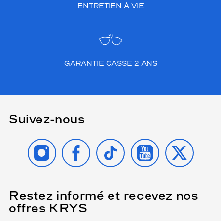
ENTRETIEN À VIE
GARANTIE CASSE 2 ANS
Suivez-nous
INSTAGRAM
FACEBOOK
TIKTOK
YOUTUBE
X
Restez informé et recevez nos
(Ce
champ
offres KRYS
est
Name
obligatoire)