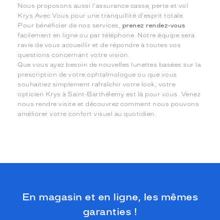
Nous proposons aussi l'assurance casse, perte et vol
Krys Avec Vous pour une tranquillité d'esprit totale.
Pour bénéficier de nos services,
prenez rendez-vous
facilement en ligne ou par téléphone. Notre équipe sera
ravie de vous accueillir et de répondre à toutes vos
questions concernant votre vision.
Que vous ayez besoin de nouvelles lunettes basées sur la
prescription de votre ophtalmologue ou que vous
souhaitiez simplement rafraîchir votre look, votre
opticien Krys à Saint-Barthélemy est là pour vous. Venez
nous rendre visite et découvrez comment nous pouvons
améliorer votre confort visuel au quotidien.
En magasin et en ligne, les mêmes
garanties !