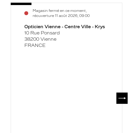
Voir
Opticien
Magasin fermé en ce moment,
la
Vienne
réouverture 11 août 2026, 09:00
fiche
-
Opticien Vienne - Centre Ville - Krys
Centre
10 Rue Ponsard
Ville
38200 Vienne
-
FRANCE
Krys
SUIV