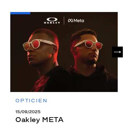
-
Oakley
META
SUIV
OPTICIEN
15/09/2025
Oakley META