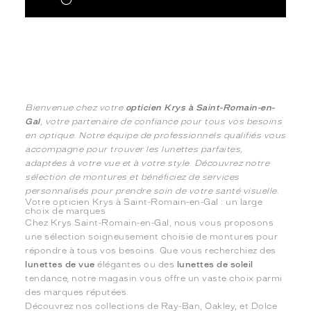
Bienvenue chez votre
opticien Krys à Saint-Romain-en-
Gal
, votre partenaire de confiance pour tous vos besoins
en optique. Notre équipe de professionnels qualifiés vous
accompagne pour trouver les lunettes parfaites,
adaptées à votre vue et à votre style. Découvrez notre
sélection de montures et bénéficiez de services
personnalisés pour prendre soin de votre santé visuelle.
Votre opticien Krys à Saint-Romain-en-Gal : un large
choix de marques
Chez Krys Saint-Romain-en-Gal, nous vous proposons
une sélection soigneusement choisie de montures pour
répondre à tous vos besoins. Que vous recherchiez des
lunettes de vue
élégantes ou des
lunettes de soleil
tendance, notre magasin vous offre un vaste choix parmi
des marques réputées.
Découvrez nos collections de Ray-Ban, Oakley, et Dolce