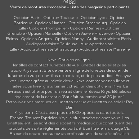
94
Ko
]
Vente de montures d’occasion - Liste des magasins participants
Opticien Paris
-
Opticien Toulouse
-
Opticien Lyon
-
Opticien
Bordeaux
-
Opticien Nantes
-
Opticien Strasbourg
-
Opticien
Lille
-
Opticien Montpellier
-
Opticien Rennes
-
Opticien
Grenoble
-
Opticien Marseille
-
Opticien Aix-en-Provence
-
Opticien
Reims
-
Opticien Angers
-
Opticien Nancy
-
Audioprothésiste Paris
-
Audioprothésiste Toulouse
-
Audioprothésiste
Lille
-
Audioprothésiste Strasbourg
-
Audioprothésiste Marseille
Krys, Opticien en ligne :
lentilles de contact
,
lunettes de vue
,
lunettes de soleil
et
piles
audio
Krys.com : Site de vente en ligne de lunettes de soleil, de
lunettes de vue, de
lentilles de contact
, et de piles audios. Essayez
vos lunettes grâce au miroir virtuel Krys, commandez en ligne et
faites vous livrer gratuitement chez l'un des opticiens Krys. La
livraison est offerte pour un retrait dans le réseau Krys. Bénéficiez
également de la garantie "Satisfait ou remboursé 30 jours".
Retrouvez nos marques de lunettes de vue et
lunettes de soleil : Ray
Ban
Krys.com : C’est aussi plus de 1000 opticiens dans toute la
France.
Trouvez l’opticien Krys le plus proche de chez vous
. Les
lunettes/lentilles sont des dispositifs médicaux qui constituent des
produits de santé réglementés portant à ce titre le marquage CE.
En cas de doute, consultez un professionnel de santé spécialisé.