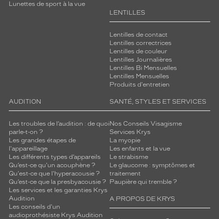
Lunettes de sport à la vue
LENTILLES
Lentilles de contact
Lentilles correctrices
Lentilles de couleur
Lentilles Journalières
Lentilles Bi Mensuelles
Lentilles Mensuelles
Produits d'entretien
AUDITION
SANTÉ, STYLES ET SERVICES
Les troubles de l’audition : de quoi
Nos Conseils Visagisme
parle-t-on ?
Services Krys
Les grandes étapes de
La myopie
l'appareillage
Les enfants et la vue
Les différents types d’appareils
Le strabisme
Qu’est-ce qu'un acouphène ?
Le glaucome : symptômes et
Qu'est-ce que l'hyperacousie ?
traitement
Qu’est-ce que la presbyacousie ?
Paupière qui tremble ?
Les services et les garanties Krys
Audition
A PROPOS DE KRYS
Les conseils d'un
audioprothésiste Krys Audition