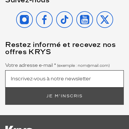
INSTAGRAM
FACEBOOK
TIKTOK
YOUTUBE
X
Restez informé et recevez nos
(Ce
champ
offres KRYS
est
Name
obligatoire)
Votre adresse e-mail
*
(exemple : nom@mail.com)
JE M'INSCRIS