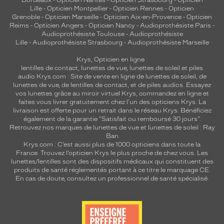
Bordeaux
-
Opticien Nantes
-
Opticien Strasbourg
-
Opticien
Lille
-
Opticien Montpellier
-
Opticien Rennes
-
Opticien
Grenoble
-
Opticien Marseille
-
Opticien Aix-en-Provence
-
Opticien
Reims
-
Opticien Angers
-
Opticien Nancy
-
Audioprothésiste Paris
-
Audioprothésiste Toulouse
-
Audioprothésiste
Lille
-
Audioprothésiste Strasbourg
-
Audioprothésiste Marseille
Krys, Opticien en ligne :
lentilles de contact
,
lunettes de vue
,
lunettes de soleil
et
piles
audio
Krys.com : Site de vente en ligne de lunettes de soleil, de
lunettes de vue, de
lentilles de contact
, et de piles audios. Essayez
vos lunettes grâce au miroir virtuel Krys, commandez en ligne et
faites vous livrer gratuitement chez l'un des opticiens Krys. La
livraison est offerte pour un retrait dans le réseau Krys. Bénéficiez
également de la garantie "Satisfait ou remboursé 30 jours".
Retrouvez nos marques de lunettes de vue et
lunettes de soleil : Ray
Ban
Krys.com : C’est aussi plus de 1000 opticiens dans toute la
France.
Trouvez l’opticien Krys le plus proche de chez vous
. Les
lunettes/lentilles sont des dispositifs médicaux qui constituent des
produits de santé réglementés portant à ce titre le marquage CE.
En cas de doute, consultez un professionnel de santé spécialisé.