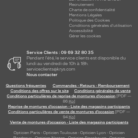
Recrutement
Charte de confidentialité
Mentions Légales
Politique des Cookies
Conditions générales d'utilisation
Accessibilité
Gérer les cookies
Service Clients : 09 69 32 80 35
Pendant l'été, le service clients est disponible du
lundi au vendredi de 10h à 18h.
serviceclients@krys.com
Nous contacter
Questions fréquentes
Commandes - Retours - Remboursement
Conditions des offres sur le site
Conditions générales de vente
Conditions particulières de reprise de montures d’occasion
[PDF —
86
Ko
]
Reprise de montures d’occasion - Liste des magasins participants
Conditions particulières de vente de montures d’occasion
[PDF —
94
Ko
]
Vente de montures d’occasion - Liste des magasins participants
Opticien Paris
-
Opticien Toulouse
-
Opticien Lyon
-
Opticien