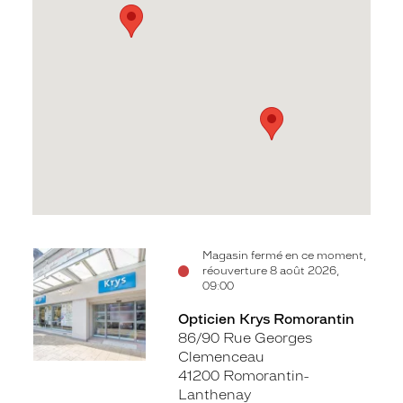
Voir
Voir
Magasin fermé en ce moment,
réouverture 8 août 2026,
la
la
09:00
fiche
fiche
Opticien Krys Romorantin
86/90 Rue Georges
Clemenceau
41200 Romorantin-
Lanthenay