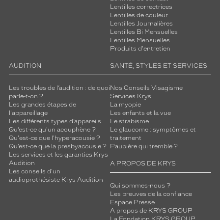
Lentilles correctrices
Lentilles de couleur
Lentilles Journalières
Lentilles Bi Mensuelles
Lentilles Mensuelles
Produits d'entretien
AUDITION
SANTÉ, STYLES ET SERVICES
Les troubles de l’audition : de quoi
Nos Conseils Visagisme
parle-t-on ?
Services Krys
Les grandes étapes de
La myopie
l'appareillage
Les enfants et la vue
Les différents types d’appareils
Le strabisme
Qu’est-ce qu'un acouphène ?
Le glaucome : symptômes et
Qu'est-ce que l'hyperacousie ?
traitement
Qu’est-ce que la presbyacousie ?
Paupière qui tremble ?
Les services et les garanties Krys
Audition
A PROPOS DE KRYS
Les conseils d'un
audioprothésiste Krys Audition
Qui sommes-nous ?
Les preuves de la confiance
Espace Presse
A propos de KRYS GROUP
La Fondation KRYS GROUP