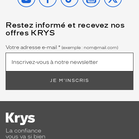
Restez informé et recevez nos
(Ce
champ
offres KRYS
est
Name
obligatoire)
Votre adresse e-mail
*
(exemple : nom@mail.com)
JE M'INSCRIS
La confiance
vous va si bien