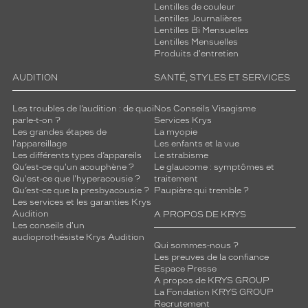
Lentilles de couleur
Lentilles Journalières
Lentilles Bi Mensuelles
Lentilles Mensuelles
Produits d'entretien
AUDITION
SANTÉ, STYLES ET SERVICES
Les troubles de l’audition : de quoi
Nos Conseils Visagisme
parle-t-on ?
Services Krys
Les grandes étapes de
La myopie
l'appareillage
Les enfants et la vue
Les différents types d’appareils
Le strabisme
Qu’est-ce qu'un acouphène ?
Le glaucome : symptômes et
Qu'est-ce que l'hyperacousie ?
traitement
Qu’est-ce que la presbyacousie ?
Paupière qui tremble ?
Les services et les garanties Krys
Audition
A PROPOS DE KRYS
Les conseils d'un
audioprothésiste Krys Audition
Qui sommes-nous ?
Les preuves de la confiance
Espace Presse
A propos de KRYS GROUP
La Fondation KRYS GROUP
Recrutement