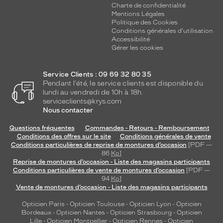
Charte de confidentialité
Mentions Légales
Politique des Cookies
Conditions générales d'utilisation
Accessibilité
Gérer les cookies
Service Clients : 09 69 32 80 35
Pendant l'été, le service clients est disponible du
lundi au vendredi de 10h à 18h.
serviceclients@krys.com
Nous contacter
Questions fréquentes
Commandes - Retours - Remboursement
Conditions des offres sur le site
Conditions générales de vente
Conditions particulières de reprise de montures d’occasion
[PDF —
86
Ko
]
Reprise de montures d’occasion - Liste des magasins participants
Conditions particulières de vente de montures d’occasion
[PDF —
94
Ko
]
Vente de montures d’occasion - Liste des magasins participants
Opticien Paris
-
Opticien Toulouse
-
Opticien Lyon
-
Opticien
Bordeaux
-
Opticien Nantes
-
Opticien Strasbourg
-
Opticien
Lille
-
Opticien Montpellier
-
Opticien Rennes
-
Opticien