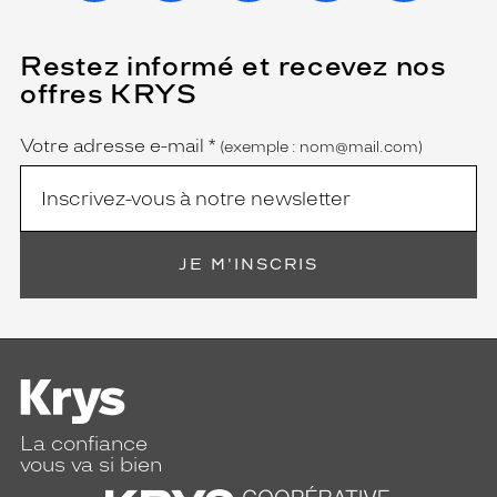
Restez informé et recevez nos
(Ce
champ
offres KRYS
est
Name
obligatoire)
Votre adresse e-mail
*
(exemple : nom@mail.com)
JE M'INSCRIS
La confiance
vous va si bien