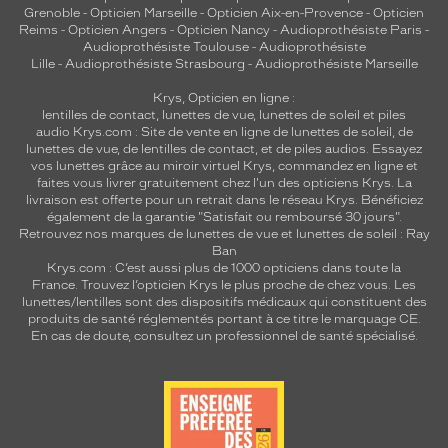
Grenoble
-
Opticien Marseille
-
Opticien Aix-en-Provence
-
Opticien
Reims
-
Opticien Angers
-
Opticien Nancy
-
Audioprothésiste Paris
-
Audioprothésiste Toulouse
-
Audioprothésiste
Lille
-
Audioprothésiste Strasbourg
-
Audioprothésiste Marseille
Krys, Opticien en ligne :
lentilles de contact
,
lunettes de vue
,
lunettes de soleil
et
piles
audio
Krys.com : Site de vente en ligne de lunettes de soleil, de
lunettes de vue, de
lentilles de contact
, et de piles audios. Essayez
vos lunettes grâce au miroir virtuel Krys, commandez en ligne et
faites vous livrer gratuitement chez l'un des opticiens Krys. La
livraison est offerte pour un retrait dans le réseau Krys. Bénéficiez
également de la garantie "Satisfait ou remboursé 30 jours".
Retrouvez nos marques de lunettes de vue et
lunettes de soleil : Ray
Ban
Krys.com : C’est aussi plus de 1000 opticiens dans toute la
France.
Trouvez l’opticien Krys le plus proche de chez vous
. Les
lunettes/lentilles sont des dispositifs médicaux qui constituent des
produits de santé réglementés portant à ce titre le marquage CE.
En cas de doute, consultez un professionnel de santé spécialisé.