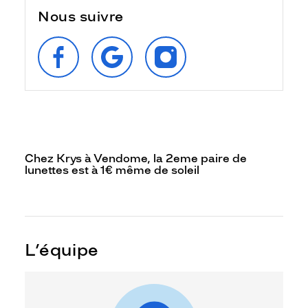
Nous suivre
SUIVEZ‑NOUS
RETROUVEZ‑NOUS
SUIVEZ‑NOUS
SUR
SUR
SUR
FACEBOOK
GOOGLE
INSTAGRAM
Chez Krys à Vendome, la 2eme paire de
lunettes est à 1€ même de soleil
L’équipe