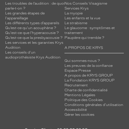
Les troubles de l’audition : de quoi
Nos Conseils Visagisme
parle-t-on ?
Services Krys
Les grandes étapes de
La myopie
l'appareillage
Les enfants et la vue
Les différents types d’appareils
Le strabisme
Qu’est-ce qu'un acouphène ?
Le glaucome : symptômes et
Qu'est-ce que l'hyperacousie ?
traitement
Qu’est-ce que la presbyacousie ?
Paupière qui tremble ?
Les services et les garanties Krys
Audition
A PROPOS DE KRYS
Les conseils d'un
audioprothésiste Krys Audition
Qui sommes-nous ?
Les preuves de la confiance
Espace Presse
A propos de KRYS GROUP
La Fondation KRYS GROUP
Recrutement
Charte de confidentialité
Mentions Légales
Politique des Cookies
Conditions générales d'utilisation
Accessibilité
Gérer les cookies