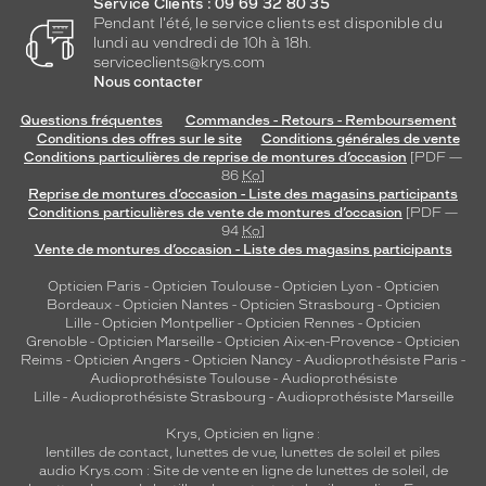
Service Clients : 09 69 32 80 35
Pendant l'été, le service clients est disponible du
lundi au vendredi de 10h à 18h.
serviceclients@krys.com
Nous contacter
Questions fréquentes
Commandes - Retours - Remboursement
Conditions des offres sur le site
Conditions générales de vente
Conditions particulières de reprise de montures d’occasion
[PDF —
86
Ko
]
Reprise de montures d’occasion - Liste des magasins participants
Conditions particulières de vente de montures d’occasion
[PDF —
94
Ko
]
Vente de montures d’occasion - Liste des magasins participants
Opticien Paris
-
Opticien Toulouse
-
Opticien Lyon
-
Opticien
Bordeaux
-
Opticien Nantes
-
Opticien Strasbourg
-
Opticien
Lille
-
Opticien Montpellier
-
Opticien Rennes
-
Opticien
Grenoble
-
Opticien Marseille
-
Opticien Aix-en-Provence
-
Opticien
Reims
-
Opticien Angers
-
Opticien Nancy
-
Audioprothésiste Paris
-
Audioprothésiste Toulouse
-
Audioprothésiste
Lille
-
Audioprothésiste Strasbourg
-
Audioprothésiste Marseille
Krys, Opticien en ligne :
lentilles de contact
,
lunettes de vue
,
lunettes de soleil
et
piles
audio
Krys.com : Site de vente en ligne de lunettes de soleil, de