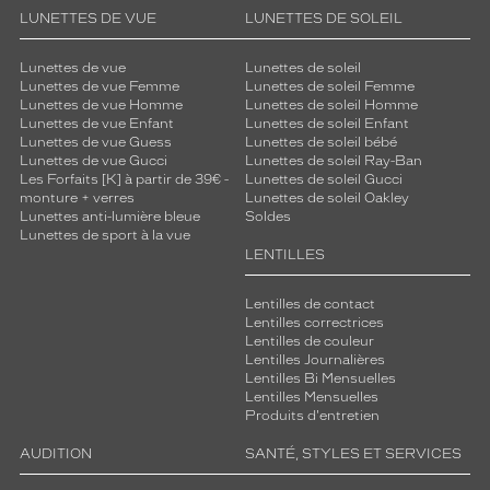
LUNETTES DE VUE
LUNETTES DE SOLEIL
Lunettes de vue
Lunettes de soleil
Lunettes de vue Femme
Lunettes de soleil Femme
Lunettes de vue Homme
Lunettes de soleil Homme
Lunettes de vue Enfant
Lunettes de soleil Enfant
Lunettes de vue Guess
Lunettes de soleil bébé
Lunettes de vue Gucci
Lunettes de soleil Ray-Ban
Les Forfaits [K] à partir de 39€ -
Lunettes de soleil Gucci
monture + verres
Lunettes de soleil Oakley
Lunettes anti-lumière bleue
Soldes
Lunettes de sport à la vue
LENTILLES
Lentilles de contact
Lentilles correctrices
Lentilles de couleur
Lentilles Journalières
Lentilles Bi Mensuelles
Lentilles Mensuelles
Produits d'entretien
AUDITION
SANTÉ, STYLES ET SERVICES