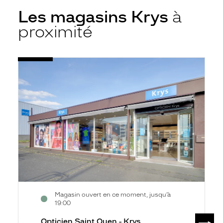
Les magasins Krys
à
proximité
Voir
Opticien
la
Saint
fiche
Ouen
-
Krys
Magasin ouvert en ce moment, jusqu’à
19:00
SUIV
Opticien Saint Ouen - Krys