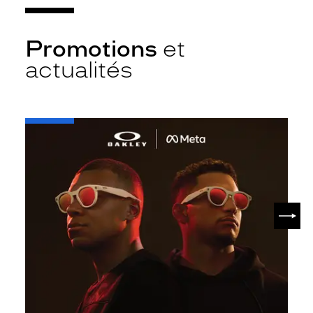
Promotions
et
actualités
-
Oakley
META
SUIV