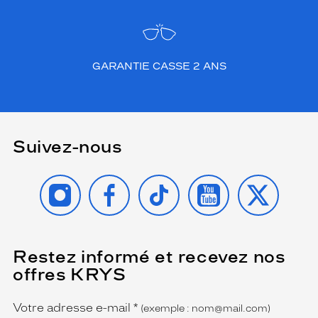
GARANTIE CASSE 2 ANS
Suivez-nous
INSTAGRAM
FACEBOOK
TIKTOK
YOUTUBE
X
Restez informé et recevez nos
(Ce
champ
offres KRYS
est
Name
obligatoire)
Votre adresse e-mail
*
(exemple : nom@mail.com)