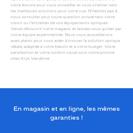
votre écoute pour vous conseiller et vous orienter vers
les meilleures solutions pour votre vue. N'hésitez pas à
nous consulter pour toute question concernant votre
vision ou l'entretien de vos équipements optiques.
Venez découvrir notre magasin et laissez-vous guider par
notre équipe expérimentée. Nous vous accueillerons
avec plaisir pour vous aider à trouver la solution optique
idéale, adaptée à votre besoin et à votre budget. Votre
satisfaction et votre confort visuel sont notre priorité
chez Krys Vendôme.
En magasin et en ligne, les mêmes
garanties !