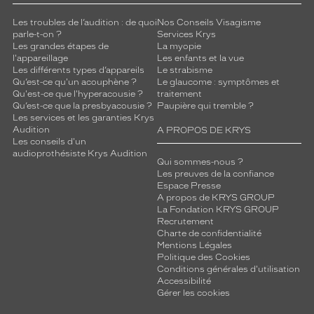
Les troubles de l’audition : de quoi
Nos Conseils Visagisme
parle-t-on ?
Services Krys
Les grandes étapes de
La myopie
l'appareillage
Les enfants et la vue
Les différents types d’appareils
Le strabisme
Qu’est-ce qu'un acouphène ?
Le glaucome : symptômes et
Qu'est-ce que l'hyperacousie ?
traitement
Qu’est-ce que la presbyacousie ?
Paupière qui tremble ?
Les services et les garanties Krys
Audition
A PROPOS DE KRYS
Les conseils d'un
audioprothésiste Krys Audition
Qui sommes-nous ?
Les preuves de la confiance
Espace Presse
A propos de KRYS GROUP
La Fondation KRYS GROUP
Recrutement
Charte de confidentialité
Mentions Légales
Politique des Cookies
Conditions générales d'utilisation
Accessibilité
Gérer les cookies