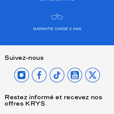
GARANTIE CASSE 2 ANS
Suivez-nous
INSTAGRAM
FACEBOOK
TIKTOK
YOUTUBE
X
Restez informé et recevez nos
(Ce
champ
offres KRYS
est
Name
obligatoire)