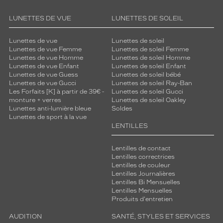
LUNETTES DE VUE
LUNETTES DE SOLEIL
Lunettes de vue
Lunettes de soleil
Lunettes de vue Femme
Lunettes de soleil Femme
Lunettes de vue Homme
Lunettes de soleil Homme
Lunettes de vue Enfant
Lunettes de soleil Enfant
Lunettes de vue Guess
Lunettes de soleil bébé
Lunettes de vue Gucci
Lunettes de soleil Ray-Ban
Les Forfaits [K] à partir de 39€ -
Lunettes de soleil Gucci
monture + verres
Lunettes de soleil Oakley
Lunettes anti-lumière bleue
Soldes
Lunettes de sport à la vue
LENTILLES
Lentilles de contact
Lentilles correctrices
Lentilles de couleur
Lentilles Journalières
Lentilles Bi Mensuelles
Lentilles Mensuelles
Produits d'entretien
AUDITION
SANTÉ, STYLES ET SERVICES