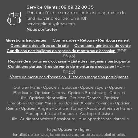
Service Clients : 09 69 32 80 35
Pendant l'été, le service clients est disponible du
lundi au vendredi de 10h à 18h.
serviceclients@krys.com
Nous contacter
Questions fréquentes
Commandes - Retours - Remboursement
Conditions des offres sur le site
Conditions générales de vente
Conditions particulières de reprise de montures d’occasion
[PDF —
86
Ko
]
Reprise de montures d’occasion - Liste des magasins participants
Conditions particulières de vente de montures d’occasion
[PDF —
94
Ko
]
Vente de montures d’occasion - Liste des magasins participants
Opticien Paris
-
Opticien Toulouse
-
Opticien Lyon
-
Opticien
Bordeaux
-
Opticien Nantes
-
Opticien Strasbourg
-
Opticien
Lille
-
Opticien Montpellier
-
Opticien Rennes
-
Opticien
Grenoble
-
Opticien Marseille
-
Opticien Aix-en-Provence
-
Opticien
Reims
-
Opticien Angers
-
Opticien Nancy
-
Audioprothésiste Paris
-
Audioprothésiste Toulouse
-
Audioprothésiste
Lille
-
Audioprothésiste Strasbourg
-
Audioprothésiste Marseille
Krys, Opticien en ligne :
lentilles de contact
,
lunettes de vue
,
lunettes de soleil
et
piles