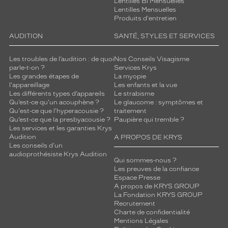
Lentilles Bi Mensuelles
Lentilles Mensuelles
Produits d'entretien
AUDITION
SANTÉ, STYLES ET SERVICES
Les troubles de l’audition : de quoi
Nos Conseils Visagisme
parle-t-on ?
Services Krys
Les grandes étapes de
La myopie
l'appareillage
Les enfants et la vue
Les différents types d’appareils
Le strabisme
Qu’est-ce qu'un acouphène ?
Le glaucome : symptômes et
Qu'est-ce que l'hyperacousie ?
traitement
Qu’est-ce que la presbyacousie ?
Paupière qui tremble ?
Les services et les garanties Krys
Audition
A PROPOS DE KRYS
Les conseils d'un
audioprothésiste Krys Audition
Qui sommes-nous ?
Les preuves de la confiance
Espace Presse
A propos de KRYS GROUP
La Fondation KRYS GROUP
Recrutement
Charte de confidentialité
Mentions Légales