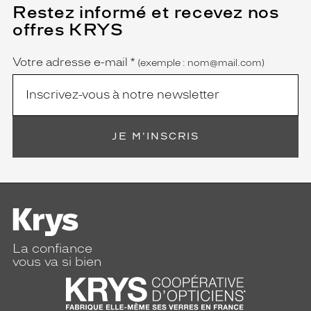
Restez informé et recevez nos
(Ce
champ
offres KRYS
est
Name
obligatoire)
Votre adresse e-mail
*
(exemple : nom@mail.com)
JE M'INSCRIS
La confiance
vous va si bien