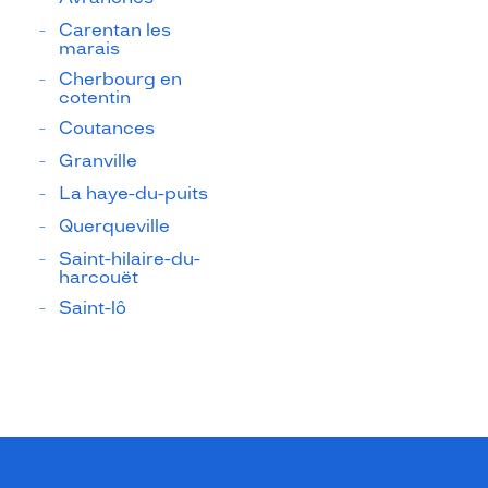
Carentan les
marais
Cherbourg en
cotentin
Coutances
Granville
La haye-du-puits
Querqueville
Saint-hilaire-du-
harcouët
Saint-lô