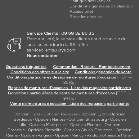
Politique des Cookies
Conditions générales d'utilisation
Accessibilité
Gérer les cookies
Service Clients : 09 69 32 80 35
Pendant l'été, le service clients est disponible du
lundi au vendredi de 10h à 18h.
serviceclients@krys.com
Nous contacter
Questions fréquentes
Commandes - Retours - Remboursement
Conditions des offres sur le site
Conditions générales de vente
Conditions particulières de reprise de montures d’occasion
[PDF —
86
Ko
]
Reprise de montures d’occasion - Liste des magasins participants
Conditions particulières de vente de montures d’occasion
[PDF —
94
Ko
]
Vente de montures d’occasion - Liste des magasins participants
Opticien Paris
-
Opticien Toulouse
-
Opticien Lyon
-
Opticien
Bordeaux
-
Opticien Nantes
-
Opticien Strasbourg
-
Opticien
Lille
-
Opticien Montpellier
-
Opticien Rennes
-
Opticien
Grenoble
-
Opticien Marseille
-
Opticien Aix-en-Provence
-
Opticien
Reims
-
Opticien Angers
-
Opticien Nancy
-
Audioprothésiste Paris
-