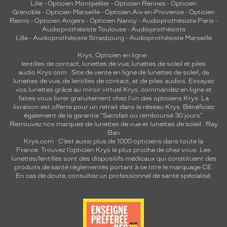
Lille
-
Opticien Montpellier
-
Opticien Rennes
-
Opticien
Grenoble
-
Opticien Marseille
-
Opticien Aix-en-Provence
-
Opticien
Reims
-
Opticien Angers
-
Opticien Nancy
-
Audioprothésiste Paris
-
Audioprothésiste Toulouse
-
Audioprothésiste
Lille
-
Audioprothésiste Strasbourg
-
Audioprothésiste Marseille
Krys, Opticien en ligne :
lentilles de contact
,
lunettes de vue
,
lunettes de soleil
et
piles
audio
Krys.com : Site de vente en ligne de lunettes de soleil, de
lunettes de vue, de
lentilles de contact
, et de piles audios. Essayez
vos lunettes grâce au miroir virtuel Krys, commandez en ligne et
faites vous livrer gratuitement chez l'un des opticiens Krys. La
livraison est offerte pour un retrait dans le réseau Krys. Bénéficiez
également de la garantie "Satisfait ou remboursé 30 jours".
Retrouvez nos marques de lunettes de vue et
lunettes de soleil : Ray
Ban
Krys.com : C’est aussi plus de 1000 opticiens dans toute la
France.
Trouvez l’opticien Krys le plus proche de chez vous
. Les
lunettes/lentilles sont des dispositifs médicaux qui constituent des
produits de santé réglementés portant à ce titre le marquage CE.
En cas de doute, consultez un professionnel de santé spécialisé.