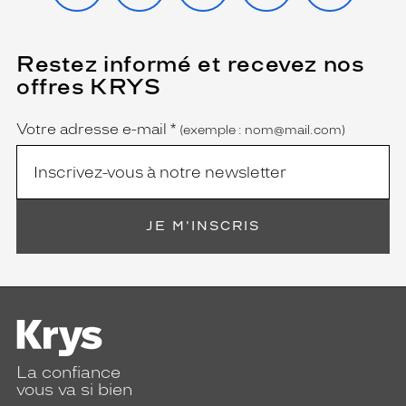
Restez informé et recevez nos
(Ce
champ
offres KRYS
est
Name
obligatoire)
Votre adresse e-mail
*
(exemple : nom@mail.com)
JE M'INSCRIS
La confiance
vous va si bien