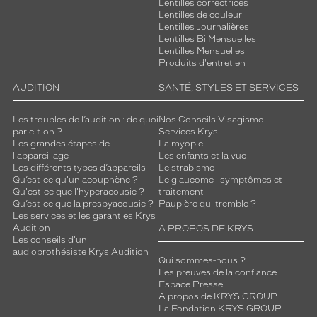
Lentilles correctrices
Lentilles de couleur
Lentilles Journalières
Lentilles Bi Mensuelles
Lentilles Mensuelles
Produits d'entretien
AUDITION
SANTÉ, STYLES ET SERVICES
Les troubles de l’audition : de quoi
Nos Conseils Visagisme
parle-t-on ?
Services Krys
Les grandes étapes de
La myopie
l'appareillage
Les enfants et la vue
Les différents types d’appareils
Le strabisme
Qu’est-ce qu'un acouphène ?
Le glaucome : symptômes et
Qu'est-ce que l'hyperacousie ?
traitement
Qu’est-ce que la presbyacousie ?
Paupière qui tremble ?
Les services et les garanties Krys
Audition
A PROPOS DE KRYS
Les conseils d'un
audioprothésiste Krys Audition
Qui sommes-nous ?
Les preuves de la confiance
Espace Presse
A propos de KRYS GROUP
La Fondation KRYS GROUP