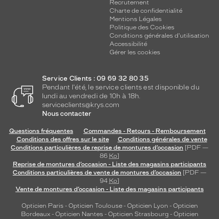
Recrutement
Charte de confidentialité
Mentions Légales
Politique des Cookies
Conditions générales d'utilisation
Accessibilité
Gérer les cookies
Service Clients : 09 69 32 80 35
Pendant l'été, le service clients est disponible du
lundi au vendredi de 10h à 18h.
serviceclients@krys.com
Nous contacter
Questions fréquentes
Commandes - Retours - Remboursement
Conditions des offres sur le site
Conditions générales de vente
Conditions particulières de reprise de montures d’occasion
[PDF —
86
Ko
]
Reprise de montures d’occasion - Liste des magasins participants
Conditions particulières de vente de montures d’occasion
[PDF —
94
Ko
]
Vente de montures d’occasion - Liste des magasins participants
Opticien Paris
-
Opticien Toulouse
-
Opticien Lyon
-
Opticien
Bordeaux
-
Opticien Nantes
-
Opticien Strasbourg
-
Opticien