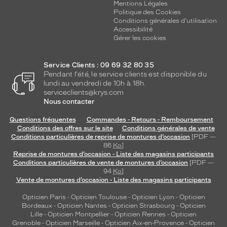
Mentions Légales
Politique des Cookies
Conditions générales d'utilisation
Accessibilité
Gérer les cookies
Service Clients : 09 69 32 80 35
Pendant l'été, le service clients est disponible du
lundi au vendredi de 10h à 18h.
serviceclients@krys.com
Nous contacter
Questions fréquentes
Commandes - Retours - Remboursement
Conditions des offres sur le site
Conditions générales de vente
Conditions particulières de reprise de montures d’occasion
[PDF —
86
Ko
]
Reprise de montures d’occasion - Liste des magasins participants
Conditions particulières de vente de montures d’occasion
[PDF —
94
Ko
]
Vente de montures d’occasion - Liste des magasins participants
Opticien Paris
-
Opticien Toulouse
-
Opticien Lyon
-
Opticien
Bordeaux
-
Opticien Nantes
-
Opticien Strasbourg
-
Opticien
Lille
-
Opticien Montpellier
-
Opticien Rennes
-
Opticien
Grenoble
-
Opticien Marseille
-
Opticien Aix-en-Provence
-
Opticien