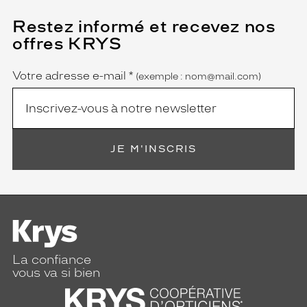
Restez informé et recevez nos
(Ce
champ
offres KRYS
est
Name
obligatoire)
Votre adresse e-mail
*
(exemple : nom@mail.com)
JE M'INSCRIS
La confiance
vous va si bien