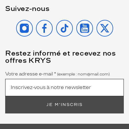
Suivez-nous
INSTAGRAM
FACEBOOK
TIKTOK
YOUTUBE
X
Restez informé et recevez nos
(Ce
champ
offres KRYS
est
Name
obligatoire)
Votre adresse e-mail
*
(exemple : nom@mail.com)
JE M'INSCRIS