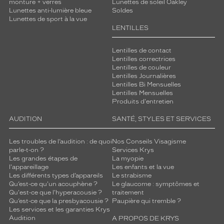
monture + verres
Lunettes de soleil Oakley
Lunettes anti-lumière bleue
Soldes
Lunettes de sport à la vue
LENTILLES
Lentilles de contact
Lentilles correctrices
Lentilles de couleur
Lentilles Journalières
Lentilles Bi Mensuelles
Lentilles Mensuelles
Produits d'entretien
AUDITION
SANTÉ, STYLES ET SERVICES
Les troubles de l’audition : de quoi
Nos Conseils Visagisme
parle-t-on ?
Services Krys
Les grandes étapes de
La myopie
l'appareillage
Les enfants et la vue
Les différents types d’appareils
Le strabisme
Qu’est-ce qu'un acouphène ?
Le glaucome : symptômes et
Qu'est-ce que l'hyperacousie ?
traitement
Qu’est-ce que la presbyacousie ?
Paupière qui tremble ?
Les services et les garanties Krys
Audition
A PROPOS DE KRYS