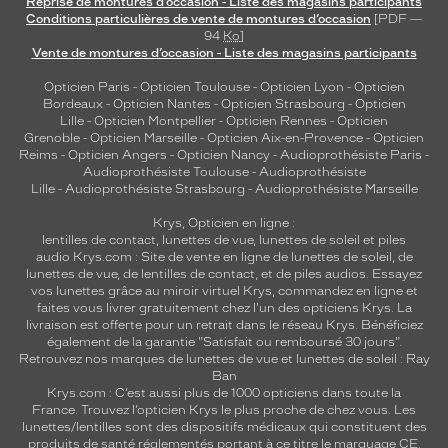
Reprise de montures d’occasion - Liste des magasins participants
Conditions particulières de vente de montures d’occasion
[PDF —
94
Ko
]
Vente de montures d’occasion - Liste des magasins participants
Opticien Paris
-
Opticien Toulouse
-
Opticien Lyon
-
Opticien
Bordeaux
-
Opticien Nantes
-
Opticien Strasbourg
-
Opticien
Lille
-
Opticien Montpellier
-
Opticien Rennes
-
Opticien
Grenoble
-
Opticien Marseille
-
Opticien Aix-en-Provence
-
Opticien
Reims
-
Opticien Angers
-
Opticien Nancy
-
Audioprothésiste Paris
-
Audioprothésiste Toulouse
-
Audioprothésiste
Lille
-
Audioprothésiste Strasbourg
-
Audioprothésiste Marseille
Krys, Opticien en ligne :
lentilles de contact
,
lunettes de vue
,
lunettes de soleil
et
piles
audio
Krys.com : Site de vente en ligne de lunettes de soleil, de
lunettes de vue, de
lentilles de contact
, et de piles audios. Essayez
vos lunettes grâce au miroir virtuel Krys, commandez en ligne et
faites vous livrer gratuitement chez l'un des opticiens Krys. La
livraison est offerte pour un retrait dans le réseau Krys. Bénéficiez
également de la garantie "Satisfait ou remboursé 30 jours".
Retrouvez nos marques de lunettes de vue et
lunettes de soleil : Ray
Ban
Krys.com : C’est aussi plus de 1000 opticiens dans toute la
France.
Trouvez l’opticien Krys le plus proche de chez vous
. Les
lunettes/lentilles sont des dispositifs médicaux qui constituent des
produits de santé réglementés portant à ce titre le marquage CE.