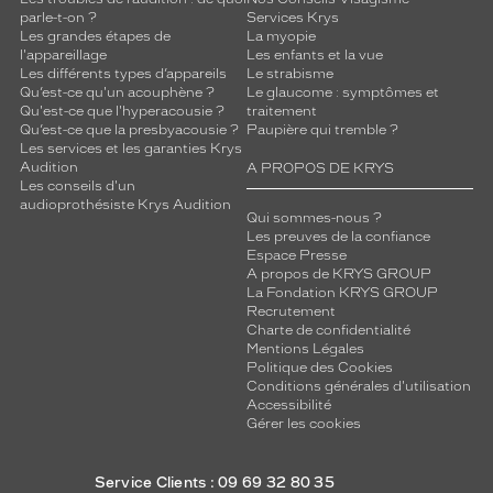
parle-t-on ?
Services Krys
Les grandes étapes de
La myopie
l'appareillage
Les enfants et la vue
Les différents types d’appareils
Le strabisme
Qu’est-ce qu'un acouphène ?
Le glaucome : symptômes et
Qu'est-ce que l'hyperacousie ?
traitement
Qu’est-ce que la presbyacousie ?
Paupière qui tremble ?
Les services et les garanties Krys
Audition
A PROPOS DE KRYS
Les conseils d'un
audioprothésiste Krys Audition
Qui sommes-nous ?
Les preuves de la confiance
Espace Presse
A propos de KRYS GROUP
La Fondation KRYS GROUP
Recrutement
Charte de confidentialité
Mentions Légales
Politique des Cookies
Conditions générales d'utilisation
Accessibilité
Gérer les cookies
Service Clients : 09 69 32 80 35