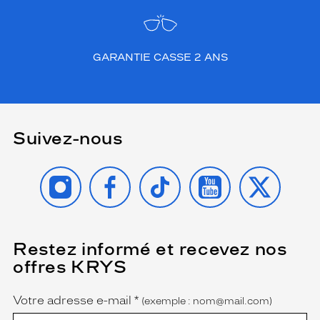
GARANTIE CASSE 2 ANS
Suivez-nous
INSTAGRAM
FACEBOOK
TIKTOK
YOUTUBE
X
Restez informé et recevez nos
(Ce
champ
offres KRYS
est
Name
obligatoire)
Votre adresse e-mail
*
(exemple : nom@mail.com)