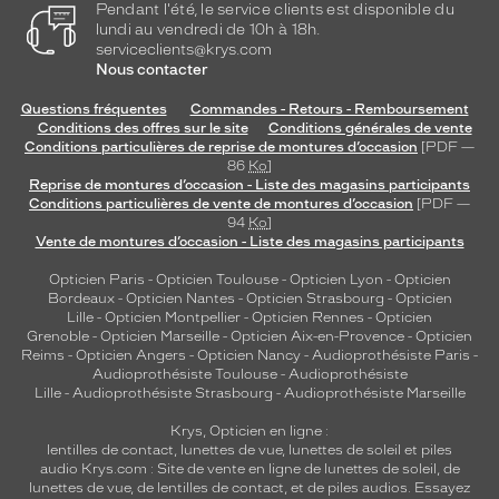
Pendant l'été, le service clients est disponible du
lundi au vendredi de 10h à 18h.
serviceclients@krys.com
Nous contacter
Questions fréquentes
Commandes - Retours - Remboursement
Conditions des offres sur le site
Conditions générales de vente
Conditions particulières de reprise de montures d’occasion
[PDF —
86
Ko
]
Reprise de montures d’occasion - Liste des magasins participants
Conditions particulières de vente de montures d’occasion
[PDF —
94
Ko
]
Vente de montures d’occasion - Liste des magasins participants
Opticien Paris
-
Opticien Toulouse
-
Opticien Lyon
-
Opticien
Bordeaux
-
Opticien Nantes
-
Opticien Strasbourg
-
Opticien
Lille
-
Opticien Montpellier
-
Opticien Rennes
-
Opticien
Grenoble
-
Opticien Marseille
-
Opticien Aix-en-Provence
-
Opticien
Reims
-
Opticien Angers
-
Opticien Nancy
-
Audioprothésiste Paris
-
Audioprothésiste Toulouse
-
Audioprothésiste
Lille
-
Audioprothésiste Strasbourg
-
Audioprothésiste Marseille
Krys, Opticien en ligne :
lentilles de contact
,
lunettes de vue
,
lunettes de soleil
et
piles
audio
Krys.com : Site de vente en ligne de lunettes de soleil, de
lunettes de vue, de
lentilles de contact
, et de piles audios. Essayez