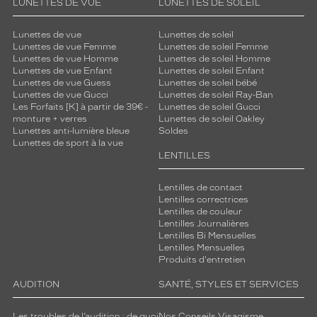
LUNETTES DE VUE
LUNETTES DE SOLEIL
Lunettes de vue
Lunettes de soleil
Lunettes de vue Femme
Lunettes de soleil Femme
Lunettes de vue Homme
Lunettes de soleil Homme
Lunettes de vue Enfant
Lunettes de soleil Enfant
Lunettes de vue Guess
Lunettes de soleil bébé
Lunettes de vue Gucci
Lunettes de soleil Ray-Ban
Les Forfaits [K] à partir de 39€ -
Lunettes de soleil Gucci
monture + verres
Lunettes de soleil Oakley
Lunettes anti-lumière bleue
Soldes
Lunettes de sport à la vue
LENTILLES
Lentilles de contact
Lentilles correctrices
Lentilles de couleur
Lentilles Journalières
Lentilles Bi Mensuelles
Lentilles Mensuelles
Produits d'entretien
AUDITION
SANTÉ, STYLES ET SERVICES
Les troubles de l’audition : de quoi
Nos Conseils Visagisme