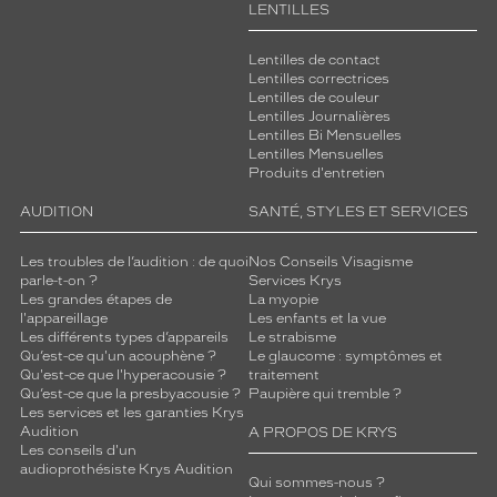
LENTILLES
Lentilles de contact
Lentilles correctrices
Lentilles de couleur
Lentilles Journalières
Lentilles Bi Mensuelles
Lentilles Mensuelles
Produits d'entretien
AUDITION
SANTÉ, STYLES ET SERVICES
Les troubles de l’audition : de quoi
Nos Conseils Visagisme
parle-t-on ?
Services Krys
Les grandes étapes de
La myopie
l'appareillage
Les enfants et la vue
Les différents types d’appareils
Le strabisme
Qu’est-ce qu'un acouphène ?
Le glaucome : symptômes et
Qu'est-ce que l'hyperacousie ?
traitement
Qu’est-ce que la presbyacousie ?
Paupière qui tremble ?
Les services et les garanties Krys
Audition
A PROPOS DE KRYS
Les conseils d'un
audioprothésiste Krys Audition
Qui sommes-nous ?