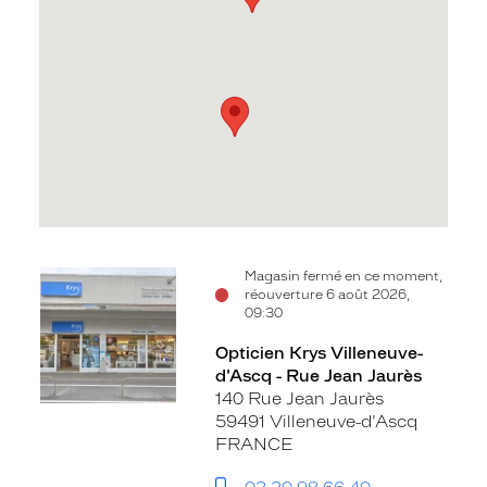
Voir
Voir
Magasin fermé en ce moment,
réouverture 6 août 2026,
la
la
09:30
fiche
fiche
Opticien Krys Villeneuve-
d'Ascq - Rue Jean Jaurès
140 Rue Jean Jaurès
59491 Villeneuve-d'Ascq
FRANCE