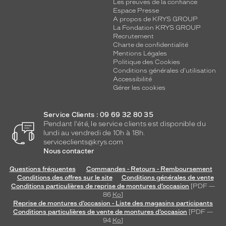
Les preuves de la confiance
Espace Presse
A propos de KRYS GROUP
La Fondation KRYS GROUP
Recrutement
Charte de confidentialité
Mentions Légales
Politique des Cookies
Conditions générales d'utilisation
Accessibilité
Gérer les cookies
Service Clients : 09 69 32 80 35
Pendant l'été, le service clients est disponible du
lundi au vendredi de 10h à 18h.
serviceclients@krys.com
Nous contacter
Questions fréquentes
Commandes - Retours - Remboursement
Conditions des offres sur le site
Conditions générales de vente
Conditions particulières de reprise de montures d’occasion
[PDF —
86
Ko
]
Reprise de montures d’occasion - Liste des magasins participants
Conditions particulières de vente de montures d’occasion
[PDF —
94
Ko
]