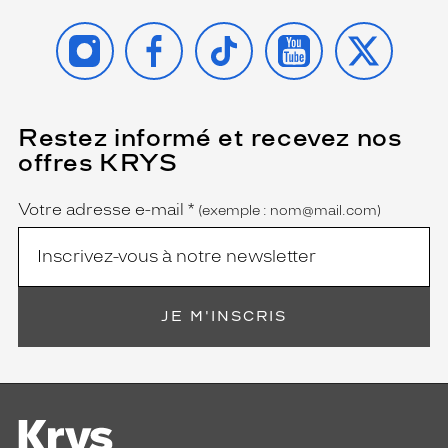
INSTAGRAM
FACEBOOK
TIKTOK
YOUTUBE
X
Restez informé et recevez nos
(Ce
champ
offres KRYS
est
Name
obligatoire)
Votre adresse e-mail
*
(exemple : nom@mail.com)
JE M'INSCRIS