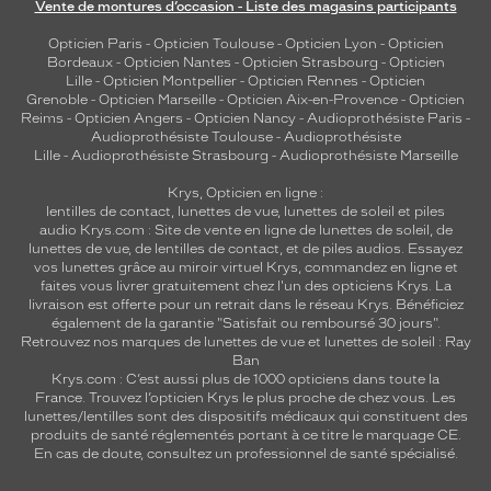
Vente de montures d’occasion - Liste des magasins participants
Opticien Paris
-
Opticien Toulouse
-
Opticien Lyon
-
Opticien
Bordeaux
-
Opticien Nantes
-
Opticien Strasbourg
-
Opticien
Lille
-
Opticien Montpellier
-
Opticien Rennes
-
Opticien
Grenoble
-
Opticien Marseille
-
Opticien Aix-en-Provence
-
Opticien
Reims
-
Opticien Angers
-
Opticien Nancy
-
Audioprothésiste Paris
-
Audioprothésiste Toulouse
-
Audioprothésiste
Lille
-
Audioprothésiste Strasbourg
-
Audioprothésiste Marseille
Krys, Opticien en ligne :
lentilles de contact
,
lunettes de vue
,
lunettes de soleil
et
piles
audio
Krys.com : Site de vente en ligne de lunettes de soleil, de
lunettes de vue, de
lentilles de contact
, et de piles audios. Essayez
vos lunettes grâce au miroir virtuel Krys, commandez en ligne et
faites vous livrer gratuitement chez l'un des opticiens Krys. La
livraison est offerte pour un retrait dans le réseau Krys. Bénéficiez
également de la garantie "Satisfait ou remboursé 30 jours".
Retrouvez nos marques de lunettes de vue et
lunettes de soleil : Ray
Ban
Krys.com : C’est aussi plus de 1000 opticiens dans toute la
France.
Trouvez l’opticien Krys le plus proche de chez vous
. Les
lunettes/lentilles sont des dispositifs médicaux qui constituent des
produits de santé réglementés portant à ce titre le marquage CE.
En cas de doute, consultez un professionnel de santé spécialisé.