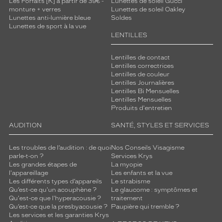
Les Forfaits [K] à partir de 39€ -
Lunettes de soleil Gucci
monture + verres
Lunettes de soleil Oakley
Lunettes anti-lumière bleue
Soldes
Lunettes de sport à la vue
LENTILLES
Lentilles de contact
Lentilles correctrices
Lentilles de couleur
Lentilles Journalières
Lentilles Bi Mensuelles
Lentilles Mensuelles
Produits d'entretien
AUDITION
SANTÉ, STYLES ET SERVICES
Les troubles de l’audition : de quoi
Nos Conseils Visagisme
parle-t-on ?
Services Krys
Les grandes étapes de
La myopie
l'appareillage
Les enfants et la vue
Les différents types d’appareils
Le strabisme
Qu’est-ce qu'un acouphène ?
Le glaucome : symptômes et
Qu'est-ce que l'hyperacousie ?
traitement
Qu’est-ce que la presbyacousie ?
Paupière qui tremble ?
Les services et les garanties Krys