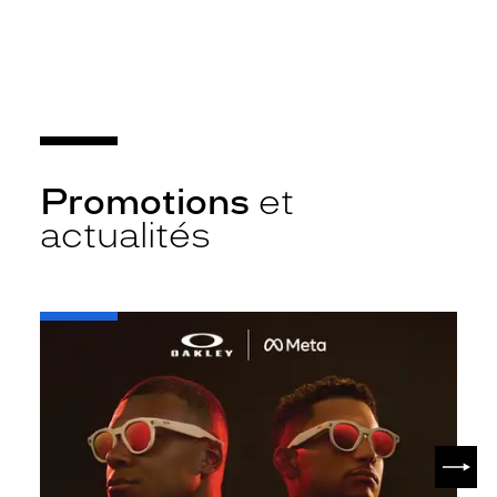
Promotions
et
actualités
-
Oakley
META
SUIV