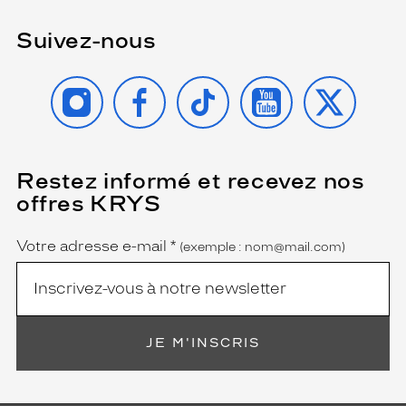
Suivez-nous
INSTAGRAM
FACEBOOK
TIKTOK
YOUTUBE
X
Restez informé et recevez nos
(Ce
champ
offres KRYS
est
Name
obligatoire)
Votre adresse e-mail
*
(exemple : nom@mail.com)
JE M'INSCRIS