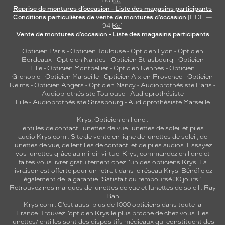
Reprise de montures d’occasion - Liste des magasins participants
Conditions particulières de vente de montures d’occasion
[PDF —
94
Ko
]
Vente de montures d’occasion - Liste des magasins participants
Opticien Paris
-
Opticien Toulouse
-
Opticien Lyon
-
Opticien
Bordeaux
-
Opticien Nantes
-
Opticien Strasbourg
-
Opticien
Lille
-
Opticien Montpellier
-
Opticien Rennes
-
Opticien
Grenoble
-
Opticien Marseille
-
Opticien Aix-en-Provence
-
Opticien
Reims
-
Opticien Angers
-
Opticien Nancy
-
Audioprothésiste Paris
-
Audioprothésiste Toulouse
-
Audioprothésiste
Lille
-
Audioprothésiste Strasbourg
-
Audioprothésiste Marseille
Krys, Opticien en ligne :
lentilles de contact
,
lunettes de vue
,
lunettes de soleil
et
piles
audio
Krys.com : Site de vente en ligne de lunettes de soleil, de
lunettes de vue, de
lentilles de contact
, et de piles audios. Essayez
vos lunettes grâce au miroir virtuel Krys, commandez en ligne et
faites vous livrer gratuitement chez l'un des opticiens Krys. La
livraison est offerte pour un retrait dans le réseau Krys. Bénéficiez
également de la garantie "Satisfait ou remboursé 30 jours".
Retrouvez nos marques de lunettes de vue et
lunettes de soleil : Ray
Ban
Krys.com : C’est aussi plus de 1000 opticiens dans toute la
France.
Trouvez l’opticien Krys le plus proche de chez vous
. Les
lunettes/lentilles sont des dispositifs médicaux qui constituent des