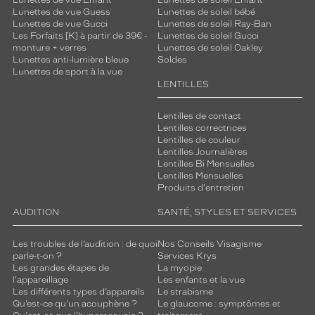
Lunettes de vue Guess
Lunettes de soleil bébé
Lunettes de vue Gucci
Lunettes de soleil Ray-Ban
Les Forfaits [K] à partir de 39€ -
Lunettes de soleil Gucci
monture + verres
Lunettes de soleil Oakley
Lunettes anti-lumière bleue
Soldes
Lunettes de sport à la vue
LENTILLES
Lentilles de contact
Lentilles correctrices
Lentilles de couleur
Lentilles Journalières
Lentilles Bi Mensuelles
Lentilles Mensuelles
Produits d'entretien
AUDITION
SANTÉ, STYLES ET SERVICES
Les troubles de l’audition : de quoi
Nos Conseils Visagisme
parle-t-on ?
Services Krys
Les grandes étapes de
La myopie
l'appareillage
Les enfants et la vue
Les différents types d’appareils
Le strabisme
Qu’est-ce qu'un acouphène ?
Le glaucome : symptômes et