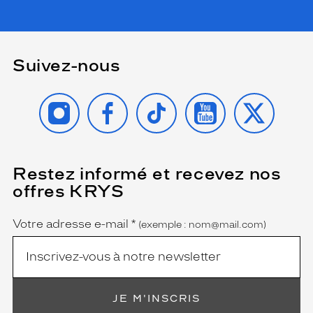
Suivez-nous
INSTAGRAM
FACEBOOK
TIKTOK
YOUTUBE
X
Restez informé et recevez nos
(Ce
champ
offres KRYS
est
Name
obligatoire)
Votre adresse e-mail
*
(exemple : nom@mail.com)
JE M'INSCRIS