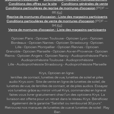
Conditions des offres sur le site
Conditions générales de vente
Conditions particulières de reprise de montures d’occasion
[PDF —
86
Ko
]
Reprise de montures d’occasion - Liste des magasins participants
Conditions particulières de vente de montures d’occasion
[PDF —
94
Ko
]
Vente de montures d’occasion - Liste des magasins participants
Opticien Paris
-
Opticien Toulouse
-
Opticien Lyon
-
Opticien
Bordeaux
-
Opticien Nantes
-
Opticien Strasbourg
-
Opticien
Lille
-
Opticien Montpellier
-
Opticien Rennes
-
Opticien
Grenoble
-
Opticien Marseille
-
Opticien Aix-en-Provence
-
Opticien
Reims
-
Opticien Angers
-
Opticien Nancy
-
Audioprothésiste Paris
-
Audioprothésiste Toulouse
-
Audioprothésiste
Lille
-
Audioprothésiste Strasbourg
-
Audioprothésiste Marseille
Krys, Opticien en ligne :
lentilles de contact
,
lunettes de vue
,
lunettes de soleil
et
piles
audio
Krys.com : Site de vente en ligne de lunettes de soleil, de
lunettes de vue, de
lentilles de contact
, et de piles audios. Essayez
vos lunettes grâce au miroir virtuel Krys, commandez en ligne et
faites vous livrer gratuitement chez l'un des opticiens Krys. La
livraison est offerte pour un retrait dans le réseau Krys. Bénéficiez
également de la garantie "Satisfait ou remboursé 30 jours".
Retrouvez nos marques de lunettes de vue et
lunettes de soleil : Ray
Ban