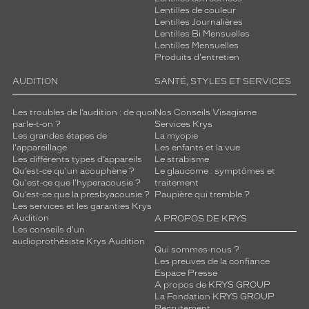
Lentilles de couleur
Lentilles Journalières
Lentilles Bi Mensuelles
Lentilles Mensuelles
Produits d'entretien
AUDITION
SANTÉ, STYLES ET SERVICES
Les troubles de l’audition : de quoi
Nos Conseils Visagisme
parle-t-on ?
Services Krys
Les grandes étapes de
La myopie
l'appareillage
Les enfants et la vue
Les différents types d’appareils
Le strabisme
Qu’est-ce qu'un acouphène ?
Le glaucome : symptômes et
Qu'est-ce que l'hyperacousie ?
traitement
Qu’est-ce que la presbyacousie ?
Paupière qui tremble ?
Les services et les garanties Krys
Audition
A PROPOS DE KRYS
Les conseils d'un
audioprothésiste Krys Audition
Qui sommes-nous ?
Les preuves de la confiance
Espace Presse
A propos de KRYS GROUP
La Fondation KRYS GROUP
Recrutement