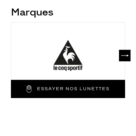
Marques
SUIV
ESSAYER NOS LUNETTES