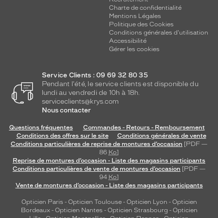
Charte de confidentialité
Mentions Légales
Politique des Cookies
Conditions générales d'utilisation
Accessibilité
Gérer les cookies
Service Clients : 09 69 32 80 35
Pendant l'été, le service clients est disponible du
lundi au vendredi de 10h à 18h.
serviceclients@krys.com
Nous contacter
Questions fréquentes
Commandes - Retours - Remboursement
Conditions des offres sur le site
Conditions générales de vente
Conditions particulières de reprise de montures d’occasion
[PDF —
86
Ko
]
Reprise de montures d’occasion - Liste des magasins participants
Conditions particulières de vente de montures d’occasion
[PDF —
94
Ko
]
Vente de montures d’occasion - Liste des magasins participants
Opticien Paris
-
Opticien Toulouse
-
Opticien Lyon
-
Opticien
Bordeaux
-
Opticien Nantes
-
Opticien Strasbourg
-
Opticien