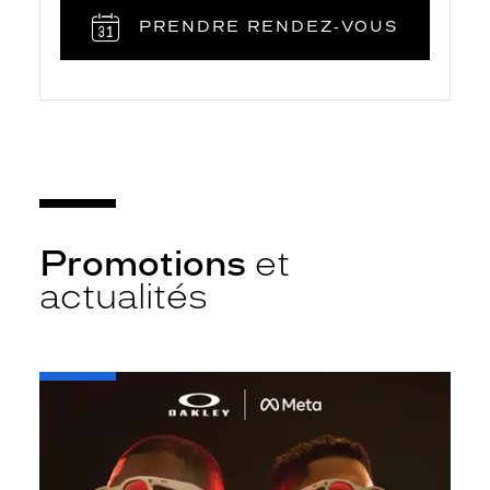
PRENDRE RENDEZ‑VOUS
Promotions
et
actualités
-
Oakley
META