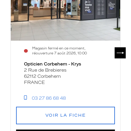
Magasin fermé en ce moment,
SUIV
réouverture 7 août 2026, 10:00
Opticien Corbehem - Krys
2 Rue de Brebieres
62112 Corbehem
FRANCE
03 27 86 68 48
VOIR LA FICHE