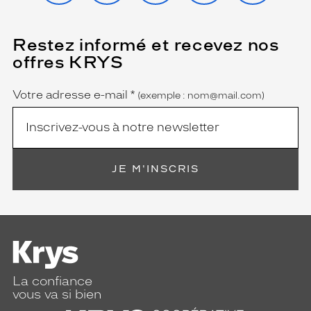
Restez informé et recevez nos
(Ce
champ
offres KRYS
est
Name
obligatoire)
Votre adresse e-mail
*
(exemple : nom@mail.com)
JE M'INSCRIS
La confiance
vous va si bien