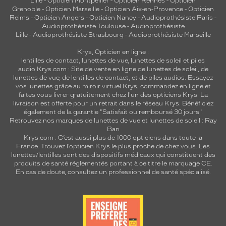
Lille
-
Opticien Montpellier
-
Opticien Rennes
-
Opticien
Grenoble
-
Opticien Marseille
-
Opticien Aix-en-Provence
-
Opticien
Reims
-
Opticien Angers
-
Opticien Nancy
-
Audioprothésiste Paris
-
Audioprothésiste Toulouse
-
Audioprothésiste
Lille
-
Audioprothésiste Strasbourg
-
Audioprothésiste Marseille
Krys, Opticien en ligne :
lentilles de contact
,
lunettes de vue
,
lunettes de soleil
et
piles
audio
Krys.com : Site de vente en ligne de lunettes de soleil, de
lunettes de vue, de
lentilles de contact
, et de piles audios. Essayez
vos lunettes grâce au miroir virtuel Krys, commandez en ligne et
faites vous livrer gratuitement chez l'un des opticiens Krys. La
livraison est offerte pour un retrait dans le réseau Krys. Bénéficiez
également de la garantie "Satisfait ou remboursé 30 jours".
Retrouvez nos marques de lunettes de vue et
lunettes de soleil : Ray
Ban
Krys.com : C’est aussi plus de 1000 opticiens dans toute la
France.
Trouvez l’opticien Krys le plus proche de chez vous
. Les
lunettes/lentilles sont des dispositifs médicaux qui constituent des
produits de santé réglementés portant à ce titre le marquage CE.
En cas de doute, consultez un professionnel de santé spécialisé.