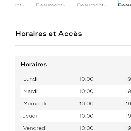
Horaires et Accès
Horaires
Horaires
Horaires
Jour de
Jour de
Horaires
Horaires
de
de
la
la
du
du
l’après-
l’après-
Lundi
10:00
1
semaine
semaine
matin
matin
midi
midi
Mardi
10:00
1
Mercredi
10:00
1
Jeudi
10:00
1
Vendredi
10:00
1