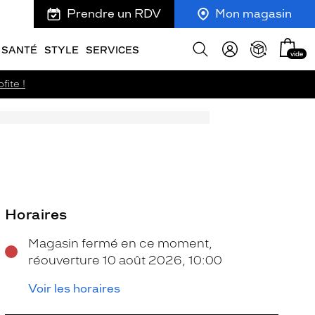
Prendre un RDV
Mon magasin
Mon
Afficher
SANTÉ
STYLE
SERVICES
vide
panie
la
recherche
fite !
Horaires
Magasin fermé en ce moment,
réouverture 10 août 2026, 10:00
Voir les horaires