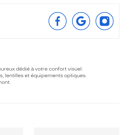
SUIVEZ‑NOUS
RETROUVEZ‑NOUS
SUIVEZ‑NOU
SUR
SUR
SUR
FACEBOOK
GOOGLE
INSTAGRAM
reux dédié à votre confort visuel.
s, lentilles et équipements optiques.
mont.