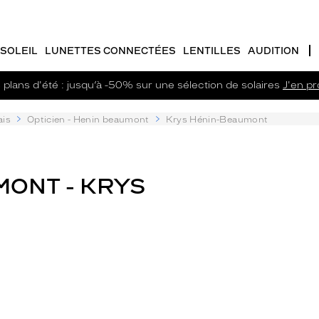
SOLEIL
LUNETTES CONNECTÉES
LENTILLES
AUDITION
plans d'été : jusqu’à -50% sur une sélection de solaires
J'en pro
ais
Opticien - Henin beaumont
Krys Hénin-Beaumont
MONT - KRYS