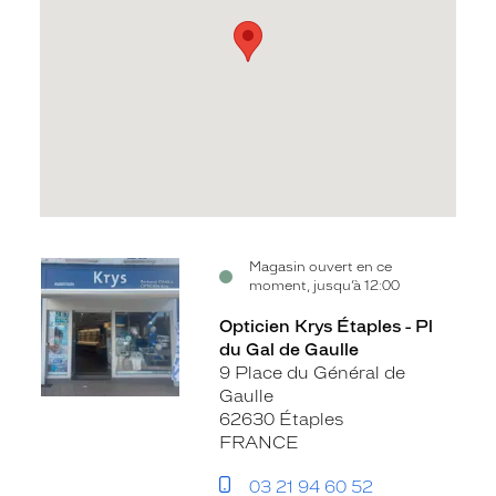
Voir
Magasin ouvert en ce
moment, jusqu’à 12:00
la
fiche
Opticien Krys Étaples - Pl
du Gal de Gaulle
9 Place du Général de
Gaulle
62630 Étaples
FRANCE
03 21 94 60 52