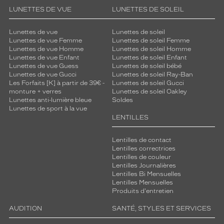
LUNETTES DE VUE
LUNETTES DE SOLEIL
Lunettes de vue
Lunettes de soleil
Lunettes de vue Femme
Lunettes de soleil Femme
Lunettes de vue Homme
Lunettes de soleil Homme
Lunettes de vue Enfant
Lunettes de soleil Enfant
Lunettes de vue Guess
Lunettes de soleil bébé
Lunettes de vue Gucci
Lunettes de soleil Ray-Ban
Les Forfaits [K] à partir de 39€ -
Lunettes de soleil Gucci
monture + verres
Lunettes de soleil Oakley
Lunettes anti-lumière bleue
Soldes
Lunettes de sport à la vue
LENTILLES
Lentilles de contact
Lentilles correctrices
Lentilles de couleur
Lentilles Journalières
Lentilles Bi Mensuelles
Lentilles Mensuelles
Produits d'entretien
AUDITION
SANTÉ, STYLES ET SERVICES