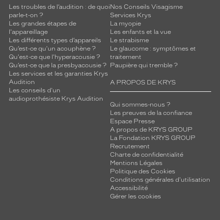
Les troubles de l’audition : de quoi
Nos Conseils Visagisme
parle-t-on ?
Services Krys
Les grandes étapes de
La myopie
l'appareillage
Les enfants et la vue
Les différents types d’appareils
Le strabisme
Qu’est-ce qu'un acouphène ?
Le glaucome : symptômes et
Qu'est-ce que l'hyperacousie ?
traitement
Qu’est-ce que la presbyacousie ?
Paupière qui tremble ?
Les services et les garanties Krys
Audition
A PROPOS DE KRYS
Les conseils d'un
audioprothésiste Krys Audition
Qui sommes-nous ?
Les preuves de la confiance
Espace Presse
A propos de KRYS GROUP
La Fondation KRYS GROUP
Recrutement
Charte de confidentialité
Mentions Légales
Politique des Cookies
Conditions générales d'utilisation
Accessibilité
Gérer les cookies