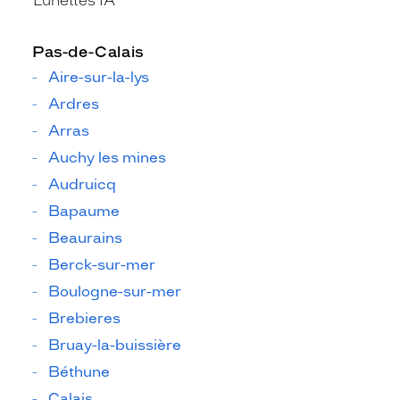
Lunettes IA
Pas-de-Calais
Aire-sur-la-lys
Ardres
Arras
Auchy les mines
Audruicq
Bapaume
Beaurains
Berck-sur-mer
Boulogne-sur-mer
Brebieres
Bruay-la-buissière
Béthune
Calais