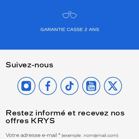
GARANTIE CASSE 2 ANS
Suivez-nous
INSTAGRAM
FACEBOOK
TIKTOK
YOUTUBE
X
Restez informé et recevez nos
(Ce
champ
offres KRYS
est
Name
obligatoire)
Votre adresse e-mail
*
(exemple : nom@mail.com)