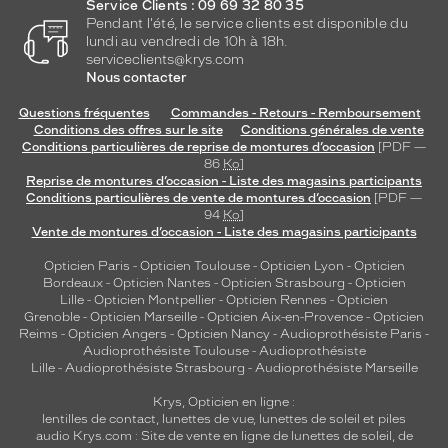
Service Clients : 09 69 32 80 35
Pendant l'été, le service clients est disponible du
lundi au vendredi de 10h à 18h.
serviceclients@krys.com
Nous contacter
Questions fréquentes
Commandes - Retours - Remboursement
Conditions des offres sur le site
Conditions générales de vente
Conditions particulières de reprise de montures d’occasion
[PDF —
86
Ko
]
Reprise de montures d’occasion - Liste des magasins participants
Conditions particulières de vente de montures d’occasion
[PDF —
94
Ko
]
Vente de montures d’occasion - Liste des magasins participants
Opticien Paris
-
Opticien Toulouse
-
Opticien Lyon
-
Opticien
Bordeaux
-
Opticien Nantes
-
Opticien Strasbourg
-
Opticien
Lille
-
Opticien Montpellier
-
Opticien Rennes
-
Opticien
Grenoble
-
Opticien Marseille
-
Opticien Aix-en-Provence
-
Opticien
Reims
-
Opticien Angers
-
Opticien Nancy
-
Audioprothésiste Paris
-
Audioprothésiste Toulouse
-
Audioprothésiste
Lille
-
Audioprothésiste Strasbourg
-
Audioprothésiste Marseille
Krys, Opticien en ligne :
lentilles de contact
,
lunettes de vue
,
lunettes de soleil
et
piles
audio
Krys.com : Site de vente en ligne de lunettes de soleil, de