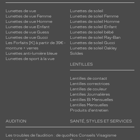
Lunettes de vue
Lunettes de soleil
Lunettes de vue Femme
Lunettes de soleil Femme
Lunettes de vue Homme
Lunettes de soleil Homme
Lunettes de vue Enfant
Lunettes de soleil Enfant
Lunettes de vue Guess
Lunettes de soleil bébé
Lunettes de vue Gucci
Lunettes de soleil Ray-Ban
Les Forfaits [K] à partir de 39€ -
Lunettes de soleil Gucci
monture + verres
Lunettes de soleil Oakley
Lunettes anti-lumière bleue
Soldes
Lunettes de sport à la vue
LENTILLES
Lentilles de contact
Lentilles correctrices
Lentilles de couleur
Lentilles Journalières
Lentilles Bi Mensuelles
Lentilles Mensuelles
Produits d'entretien
AUDITION
SANTÉ, STYLES ET SERVICES
Les troubles de l’audition : de quoi
Nos Conseils Visagisme