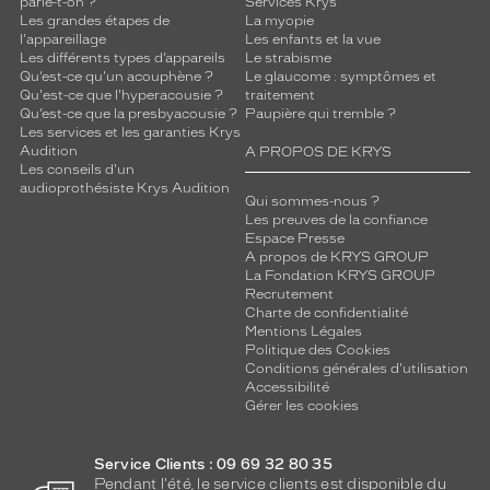
parle-t-on ?
Services Krys
Les grandes étapes de
La myopie
l'appareillage
Les enfants et la vue
Les différents types d’appareils
Le strabisme
Qu’est-ce qu'un acouphène ?
Le glaucome : symptômes et
Qu'est-ce que l'hyperacousie ?
traitement
Qu’est-ce que la presbyacousie ?
Paupière qui tremble ?
Les services et les garanties Krys
Audition
A PROPOS DE KRYS
Les conseils d'un
audioprothésiste Krys Audition
Qui sommes-nous ?
Les preuves de la confiance
Espace Presse
A propos de KRYS GROUP
La Fondation KRYS GROUP
Recrutement
Charte de confidentialité
Mentions Légales
Politique des Cookies
Conditions générales d'utilisation
Accessibilité
Gérer les cookies
Service Clients : 09 69 32 80 35
Pendant l'été, le service clients est disponible du