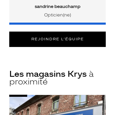
sandrine beauchamp
Opticien(ne)
REJOINDRE L’ÉQUIPE
Les magasins Krys
à
proximité
Voir
Opticien
la
Montreuil-
fiche
sur-