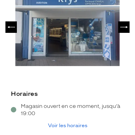
PRÉCÉDENT
SUIV
Horaires
Magasin ouvert en ce moment, jusqu’à
19:00
Voir les horaires