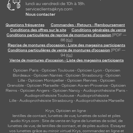
lundi au vendredi de 10h à 18h.
serviceclients@krys.com
Nous contacter
Questions fréquentes
Commandes - Retours - Remboursement
Conditions des offres sur le site
Conditions générales de vente
Conditions particulières de reprise de montures d’occasion
[PDF —
86
Ko
]
Reprise de montures d’occasion - Liste des magasins participants
Conditions particulières de vente de montures d’occasion
[PDF —
94
Ko
]
Vente de montures d’occasion - Liste des magasins participants
Opticien Paris
-
Opticien Toulouse
-
Opticien Lyon
-
Opticien
Bordeaux
-
Opticien Nantes
-
Opticien Strasbourg
-
Opticien
Lille
-
Opticien Montpellier
-
Opticien Rennes
-
Opticien
Grenoble
-
Opticien Marseille
-
Opticien Aix-en-Provence
-
Opticien
Reims
-
Opticien Angers
-
Opticien Nancy
-
Audioprothésiste Paris
-
Audioprothésiste Toulouse
-
Audioprothésiste
Lille
-
Audioprothésiste Strasbourg
-
Audioprothésiste Marseille
Krys, Opticien en ligne :
lentilles de contact
,
lunettes de vue
,
lunettes de soleil
et
piles
audio
Krys.com : Site de vente en ligne de lunettes de soleil, de
lunettes de vue, de
lentilles de contact
, et de piles audios. Essayez
vos lunettes grâce au miroir virtuel Krys, commandez en ligne et