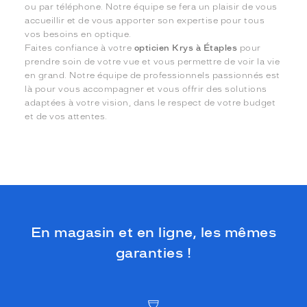
ou par téléphone. Notre équipe se fera un plaisir de vous
accueillir et de vous apporter son expertise pour tous
vos besoins en optique.
Faites confiance à votre
opticien Krys à Étaples
pour
prendre soin de votre vue et vous permettre de voir la vie
en grand. Notre équipe de professionnels passionnés est
là pour vous accompagner et vous offrir des solutions
adaptées à votre vision, dans le respect de votre budget
et de vos attentes.
En magasin et en ligne, les mêmes
garanties !