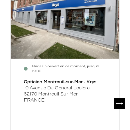
Mer
-
Krys
Magasin ouvert en ce moment, jusqu’à
19:00
Opticien Montreuil-sur-Mer - Krys
10 Avenue Du General Leclerc
62170 Montreuil Sur Mer
FRANCE
SUIV