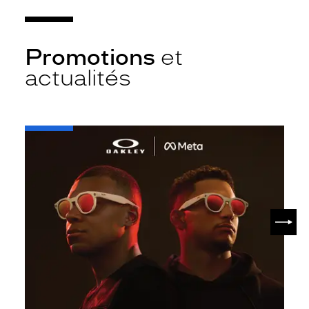
Promotions
et
actualités
-
Oakley
META
SUIV