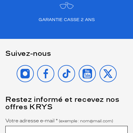
GARANTIE CASSE 2 ANS
Suivez-nous
INSTAGRAM
FACEBOOK
TIKTOK
YOUTUBE
X
Restez informé et recevez nos
(Ce
champ
offres KRYS
est
Name
obligatoire)
Votre adresse e-mail
*
(exemple : nom@mail.com)