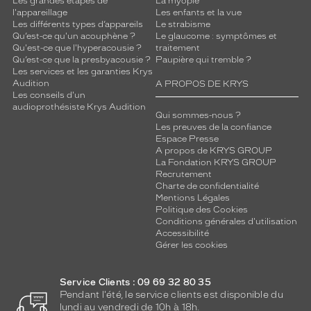
Les grandes étapes de
La myopie
l'appareillage
Les enfants et la vue
Les différents types d’appareils
Le strabisme
Qu’est-ce qu'un acouphène ?
Le glaucome : symptômes et
Qu'est-ce que l'hyperacousie ?
traitement
Qu’est-ce que la presbyacousie ?
Paupière qui tremble ?
Les services et les garanties Krys
Audition
A PROPOS DE KRYS
Les conseils d'un
audioprothésiste Krys Audition
Qui sommes-nous ?
Les preuves de la confiance
Espace Presse
A propos de KRYS GROUP
La Fondation KRYS GROUP
Recrutement
Charte de confidentialité
Mentions Légales
Politique des Cookies
Conditions générales d'utilisation
Accessibilité
Gérer les cookies
Service Clients : 09 69 32 80 35
Pendant l'été, le service clients est disponible du
lundi au vendredi de 10h à 18h.