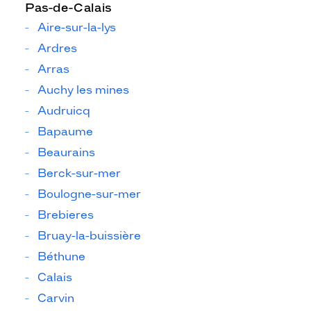
Pas-de-Calais
Aire-sur-la-lys
Ardres
Arras
Auchy les mines
Audruicq
Bapaume
Beaurains
Berck-sur-mer
Boulogne-sur-mer
Brebieres
Bruay-la-buissière
Béthune
Calais
Carvin