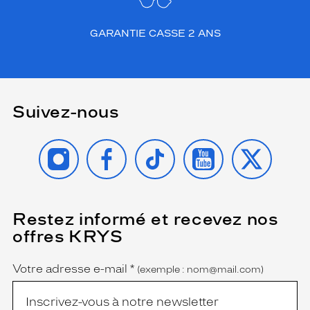
GARANTIE CASSE 2 ANS
Suivez-nous
INSTAGRAM
FACEBOOK
TIKTOK
YOUTUBE
X
Restez informé et recevez nos
(Ce
champ
offres KRYS
est
Name
obligatoire)
Votre adresse e-mail
*
(exemple : nom@mail.com)