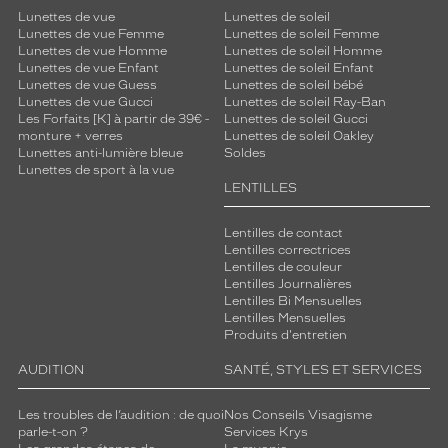
Lunettes de vue
Lunettes de soleil
Lunettes de vue Femme
Lunettes de soleil Femme
Lunettes de vue Homme
Lunettes de soleil Homme
Lunettes de vue Enfant
Lunettes de soleil Enfant
Lunettes de vue Guess
Lunettes de soleil bébé
Lunettes de vue Gucci
Lunettes de soleil Ray-Ban
Les Forfaits [K] à partir de 39€ -
Lunettes de soleil Gucci
monture + verres
Lunettes de soleil Oakley
Lunettes anti-lumière bleue
Soldes
Lunettes de sport à la vue
LENTILLES
Lentilles de contact
Lentilles correctrices
Lentilles de couleur
Lentilles Journalières
Lentilles Bi Mensuelles
Lentilles Mensuelles
Produits d'entretien
AUDITION
SANTÉ, STYLES ET SERVICES
Les troubles de l’audition : de quoi
Nos Conseils Visagisme
parle-t-on ?
Services Krys