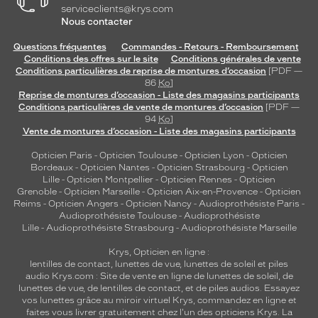
serviceclients@krys.com
Nous contacter
Questions fréquentes
Commandes - Retours - Remboursement
Conditions des offres sur le site
Conditions générales de vente
Conditions particulières de reprise de montures d’occasion
[PDF —
86
Ko
]
Reprise de montures d’occasion - Liste des magasins participants
Conditions particulières de vente de montures d’occasion
[PDF —
94
Ko
]
Vente de montures d’occasion - Liste des magasins participants
Opticien Paris
-
Opticien Toulouse
-
Opticien Lyon
-
Opticien
Bordeaux
-
Opticien Nantes
-
Opticien Strasbourg
-
Opticien
Lille
-
Opticien Montpellier
-
Opticien Rennes
-
Opticien
Grenoble
-
Opticien Marseille
-
Opticien Aix-en-Provence
-
Opticien
Reims
-
Opticien Angers
-
Opticien Nancy
-
Audioprothésiste Paris
-
Audioprothésiste Toulouse
-
Audioprothésiste
Lille
-
Audioprothésiste Strasbourg
-
Audioprothésiste Marseille
Krys, Opticien en ligne :
lentilles de contact
,
lunettes de vue
,
lunettes de soleil
et
piles
audio
Krys.com : Site de vente en ligne de lunettes de soleil, de
lunettes de vue, de
lentilles de contact
, et de piles audios. Essayez
vos lunettes grâce au miroir virtuel Krys, commandez en ligne et
faites vous livrer gratuitement chez l'un des opticiens Krys. La