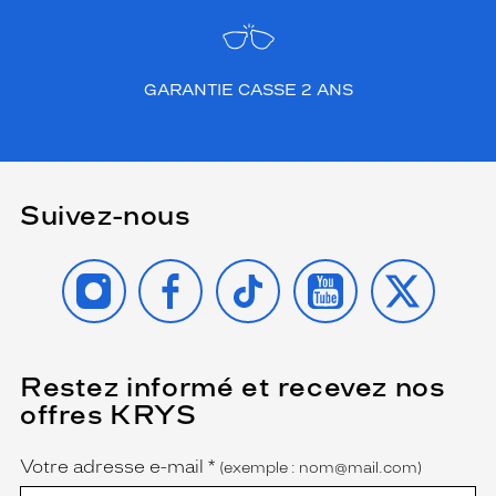
GARANTIE CASSE 2 ANS
Suivez-nous
INSTAGRAM
FACEBOOK
TIKTOK
YOUTUBE
X
Restez informé et recevez nos
(Ce
champ
offres KRYS
est
Name
obligatoire)
Votre adresse e-mail
*
(exemple : nom@mail.com)