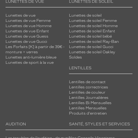
LUNETTES DE VUE
LUNETTES DE SOLEIL
Lunettes de vue
Lunettes de soleil
Lunettes de vue Femme
Lunettes de soleil Femme
Lunettes de vue Homme
Lunettes de soleil Homme
Lunettes de vue Enfant
Lunettes de soleil Enfant
Lunettes de vue Guess
Lunettes de soleil bébé
Lunettes de vue Gucci
Lunettes de soleil Ray-Ban
Les Forfaits [K] à partir de 39€ -
Lunettes de soleil Gucci
monture + verres
Lunettes de soleil Oakley
Lunettes anti-lumière bleue
Soldes
Lunettes de sport à la vue
LENTILLES
Lentilles de contact
Lentilles correctrices
Lentilles de couleur
Lentilles Journalières
Lentilles Bi Mensuelles
Lentilles Mensuelles
Produits d'entretien
AUDITION
SANTÉ, STYLES ET SERVICES