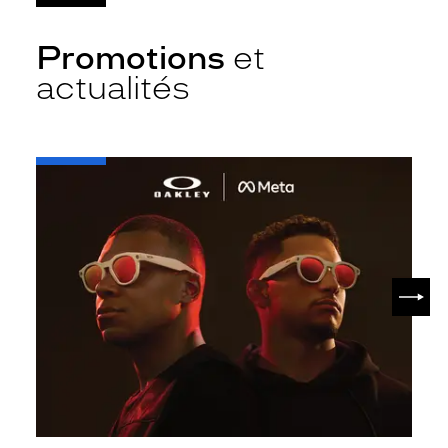
Promotions
et
actualités
-
Oakley
META
SUIV