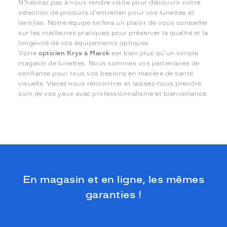
N'hésitez pas à nous rendre visite pour découvrir notre
sélection de produits d'entretien pour vos lunettes et
lentilles. Notre équipe se fera un plaisir de vous conseiller
sur les meilleures pratiques pour préserver la qualité et la
longévité de vos équipements optiques.
Votre
opticien Krys à Marck
est bien plus qu'un simple
magasin de lunettes. Nous sommes vos partenaires de
confiance pour tous vos besoins en matière de santé
visuelle. Venez nous rencontrer et laissez-nous prendre
soin de vos yeux avec professionnalisme et bienveillance.
En magasin et en ligne, les mêmes
garanties !