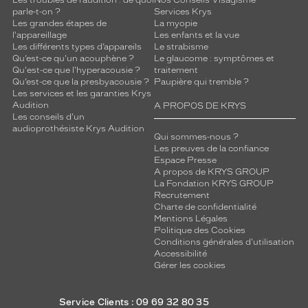
Les troubles de l’audition : de quoi
Nos Conseils Visagisme
parle-t-on ?
Services Krys
Les grandes étapes de
La myopie
l'appareillage
Les enfants et la vue
Les différents types d’appareils
Le strabisme
Qu’est-ce qu'un acouphène ?
Le glaucome : symptômes et
Qu'est-ce que l'hyperacousie ?
traitement
Qu’est-ce que la presbyacousie ?
Paupière qui tremble ?
Les services et les garanties Krys
Audition
A PROPOS DE KRYS
Les conseils d'un
audioprothésiste Krys Audition
Qui sommes-nous ?
Les preuves de la confiance
Espace Presse
A propos de KRYS GROUP
La Fondation KRYS GROUP
Recrutement
Charte de confidentialité
Mentions Légales
Politique des Cookies
Conditions générales d'utilisation
Accessibilité
Gérer les cookies
Service Clients : 09 69 32 80 35