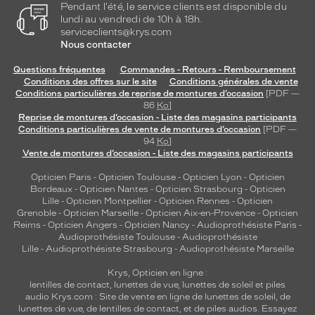
Pendant l'été, le service clients est disponible du
lundi au vendredi de 10h à 18h.
serviceclients@krys.com
Nous contacter
Questions fréquentes
Commandes - Retours - Remboursement
Conditions des offres sur le site
Conditions générales de vente
Conditions particulières de reprise de montures d’occasion
[PDF —
86
Ko
]
Reprise de montures d’occasion - Liste des magasins participants
Conditions particulières de vente de montures d’occasion
[PDF —
94
Ko
]
Vente de montures d’occasion - Liste des magasins participants
Opticien Paris
-
Opticien Toulouse
-
Opticien Lyon
-
Opticien
Bordeaux
-
Opticien Nantes
-
Opticien Strasbourg
-
Opticien
Lille
-
Opticien Montpellier
-
Opticien Rennes
-
Opticien
Grenoble
-
Opticien Marseille
-
Opticien Aix-en-Provence
-
Opticien
Reims
-
Opticien Angers
-
Opticien Nancy
-
Audioprothésiste Paris
-
Audioprothésiste Toulouse
-
Audioprothésiste
Lille
-
Audioprothésiste Strasbourg
-
Audioprothésiste Marseille
Krys, Opticien en ligne :
lentilles de contact
,
lunettes de vue
,
lunettes de soleil
et
piles
audio
Krys.com : Site de vente en ligne de lunettes de soleil, de
lunettes de vue, de
lentilles de contact
, et de piles audios. Essayez