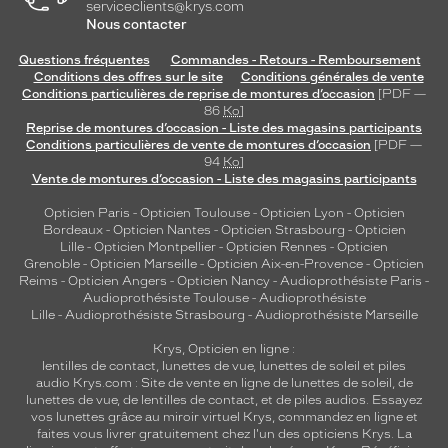
serviceclients@krys.com
Nous contacter
Questions fréquentes
Commandes - Retours - Remboursement
Conditions des offres sur le site
Conditions générales de vente
Conditions particulières de reprise de montures d’occasion
[PDF —
86
Ko
]
Reprise de montures d’occasion - Liste des magasins participants
Conditions particulières de vente de montures d’occasion
[PDF —
94
Ko
]
Vente de montures d’occasion - Liste des magasins participants
Opticien Paris
-
Opticien Toulouse
-
Opticien Lyon
-
Opticien
Bordeaux
-
Opticien Nantes
-
Opticien Strasbourg
-
Opticien
Lille
-
Opticien Montpellier
-
Opticien Rennes
-
Opticien
Grenoble
-
Opticien Marseille
-
Opticien Aix-en-Provence
-
Opticien
Reims
-
Opticien Angers
-
Opticien Nancy
-
Audioprothésiste Paris
-
Audioprothésiste Toulouse
-
Audioprothésiste
Lille
-
Audioprothésiste Strasbourg
-
Audioprothésiste Marseille
Krys, Opticien en ligne :
lentilles de contact
,
lunettes de vue
,
lunettes de soleil
et
piles
audio
Krys.com : Site de vente en ligne de lunettes de soleil, de
lunettes de vue, de
lentilles de contact
, et de piles audios. Essayez
vos lunettes grâce au miroir virtuel Krys, commandez en ligne et
faites vous livrer gratuitement chez l'un des opticiens Krys. La