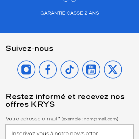
GARANTIE CASSE 2 ANS
Suivez-nous
INSTAGRAM
FACEBOOK
TIKTOK
YOUTUBE
X
Restez informé et recevez nos
(Ce
champ
offres KRYS
est
Name
obligatoire)
Votre adresse e-mail
*
(exemple : nom@mail.com)