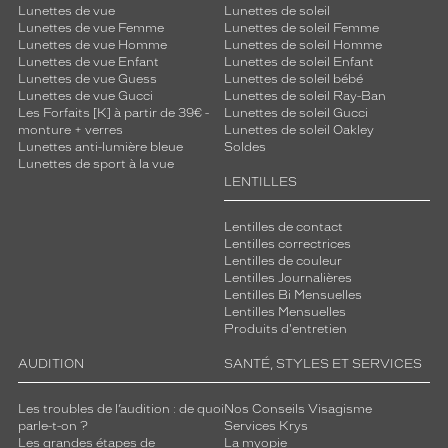
Lunettes de vue
Lunettes de soleil
Lunettes de vue Femme
Lunettes de soleil Femme
Lunettes de vue Homme
Lunettes de soleil Homme
Lunettes de vue Enfant
Lunettes de soleil Enfant
Lunettes de vue Guess
Lunettes de soleil bébé
Lunettes de vue Gucci
Lunettes de soleil Ray-Ban
Les Forfaits [K] à partir de 39€ -
Lunettes de soleil Gucci
monture + verres
Lunettes de soleil Oakley
Lunettes anti-lumière bleue
Soldes
Lunettes de sport à la vue
LENTILLES
Lentilles de contact
Lentilles correctrices
Lentilles de couleur
Lentilles Journalières
Lentilles Bi Mensuelles
Lentilles Mensuelles
Produits d'entretien
AUDITION
SANTÉ, STYLES ET SERVICES
Les troubles de l’audition : de quoi
Nos Conseils Visagisme
parle-t-on ?
Services Krys
Les grandes étapes de
La myopie