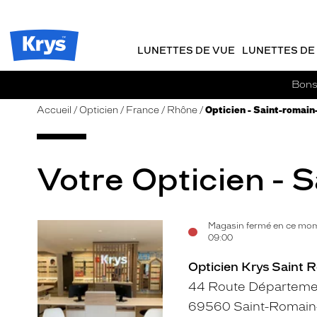
m
J
ER AU
TENU
y
e
CIPAL
Opticien
K
r
Krys
r
e
LUNETTES DE VUE
LUNETTES DE 
-
y
-
s
c
La
Bons 
o
confiance
m
vous
Accueil
Opticien
France
Rhône
Opticien - Saint-romain
m
va
a
si
n
bien
d
Votre Opticien - S
e
Magasin fermé en ce mom
Voir
09:00
la
Opticien Krys Saint 
fiche
44 Route Départeme
69560 Saint-Romain