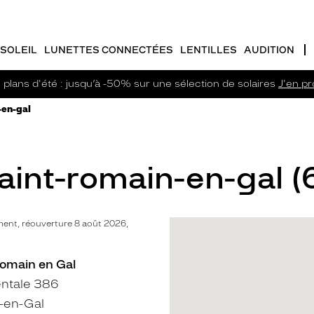
SOLEIL
LUNETTES CONNECTÉES
LENTILLES
AUDITION
plans d'été : jusqu’à -50% sur une sélection de solaires
J'en pro
-en-gal
aint-romain-en-gal (
ent, réouverture 8 août 2026,
Romain en Gal
ntale 386
-en-Gal