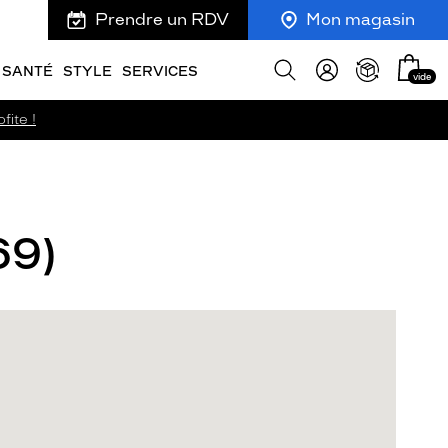
Prendre un RDV
Mon magasin
Mon
Afficher
SANTÉ
STYLE
SERVICES
vide
panie
la
recherche
fite !
69)