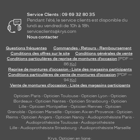
Service Clients : 09 69 32 80 35
Pendant l'été, le service clients est disponible du
lundi au vendredi de 10h à 18h.
serviceclients@krys.com
Nous contacter
Questions fréquentes
Commandes - Retours - Remboursement
Conditions des offres sur le site
Conditions générales de vente
Conditions particulières de reprise de montures d’occasion
[PDF —
86
Ko
]
Reprise de montures d’occasion - Liste des magasins participants
Conditions particulières de vente de montures d’occasion
[PDF —
94
Ko
]
Vente de montures d’occasion - Liste des magasins participants
Opticien Paris
-
Opticien Toulouse
-
Opticien Lyon
-
Opticien
Bordeaux
-
Opticien Nantes
-
Opticien Strasbourg
-
Opticien
Lille
-
Opticien Montpellier
-
Opticien Rennes
-
Opticien
Grenoble
-
Opticien Marseille
-
Opticien Aix-en-Provence
-
Opticien
Reims
-
Opticien Angers
-
Opticien Nancy
-
Audioprothésiste Paris
-
Audioprothésiste Toulouse
-
Audioprothésiste
Lille
-
Audioprothésiste Strasbourg
-
Audioprothésiste Marseille
Krys, Opticien en ligne :