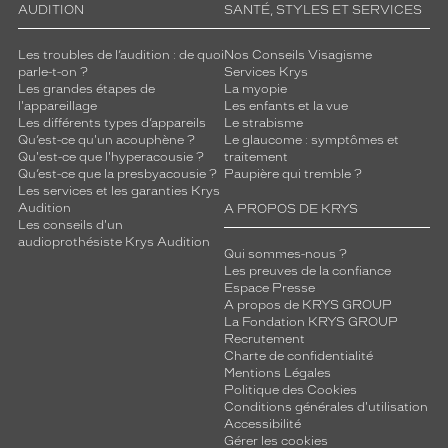
AUDITION
SANTÉ, STYLES ET SERVICES
Les troubles de l’audition : de quoi
Nos Conseils Visagisme
parle-t-on ?
Services Krys
Les grandes étapes de
La myopie
l'appareillage
Les enfants et la vue
Les différents types d’appareils
Le strabisme
Qu’est-ce qu'un acouphène ?
Le glaucome : symptômes et
Qu'est-ce que l'hyperacousie ?
traitement
Qu’est-ce que la presbyacousie ?
Paupière qui tremble ?
Les services et les garanties Krys
Audition
A PROPOS DE KRYS
Les conseils d'un
audioprothésiste Krys Audition
Qui sommes-nous ?
Les preuves de la confiance
Espace Presse
A propos de KRYS GROUP
La Fondation KRYS GROUP
Recrutement
Charte de confidentialité
Mentions Légales
Politique des Cookies
Conditions générales d'utilisation
Accessibilité
Gérer les cookies