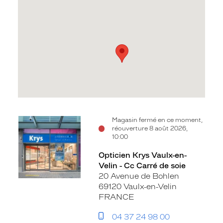
Voir
Voir
Magasin fermé en ce moment,
réouverture 8 août 2026,
la
la
10:00
fiche
fiche
Opticien Krys Vaulx-en-
Velin - Cc Carré de soie
20 Avenue de Bohlen
69120 Vaulx-en-Velin
FRANCE
04 37 24 98 00