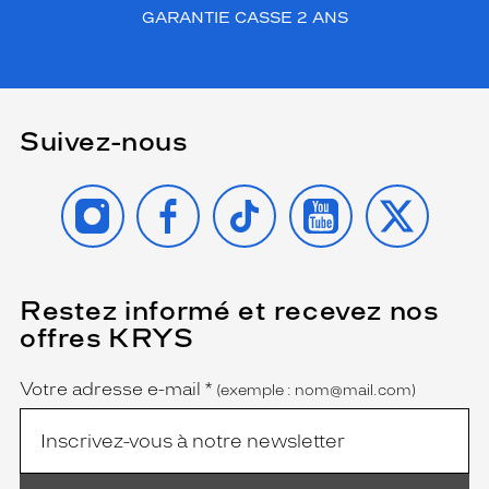
GARANTIE CASSE 2 ANS
Suivez-nous
INSTAGRAM
FACEBOOK
TIKTOK
YOUTUBE
X
Restez informé et recevez nos
(Ce
champ
offres KRYS
est
Name
obligatoire)
Votre adresse e-mail
*
(exemple : nom@mail.com)