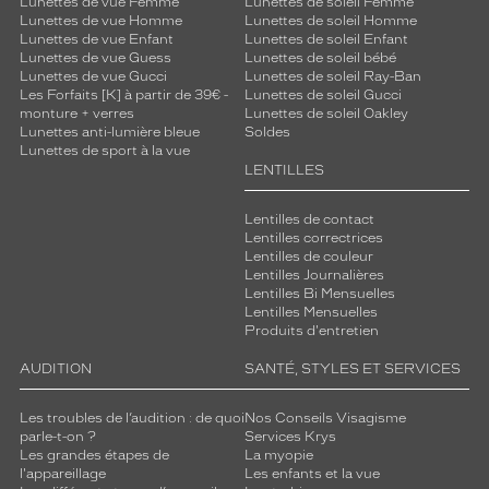
Lunettes de vue Femme
Lunettes de soleil Femme
Lunettes de vue Homme
Lunettes de soleil Homme
Lunettes de vue Enfant
Lunettes de soleil Enfant
Lunettes de vue Guess
Lunettes de soleil bébé
Lunettes de vue Gucci
Lunettes de soleil Ray-Ban
Les Forfaits [K] à partir de 39€ -
Lunettes de soleil Gucci
monture + verres
Lunettes de soleil Oakley
Lunettes anti-lumière bleue
Soldes
Lunettes de sport à la vue
LENTILLES
Lentilles de contact
Lentilles correctrices
Lentilles de couleur
Lentilles Journalières
Lentilles Bi Mensuelles
Lentilles Mensuelles
Produits d'entretien
AUDITION
SANTÉ, STYLES ET SERVICES
Les troubles de l’audition : de quoi
Nos Conseils Visagisme
parle-t-on ?
Services Krys
Les grandes étapes de
La myopie
l'appareillage
Les enfants et la vue