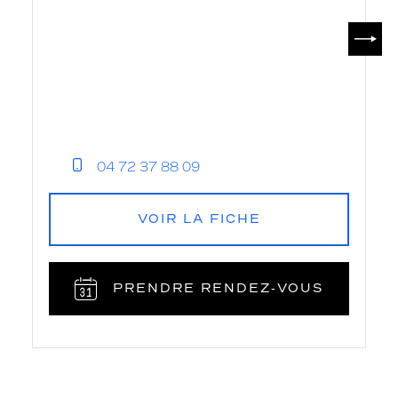
SUIV
04 72 37 88 09
VOIR LA FICHE
PRENDRE RENDEZ‑VOUS