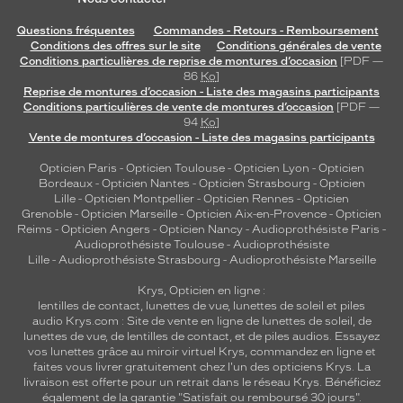
Questions fréquentes
Commandes - Retours - Remboursement
Conditions des offres sur le site
Conditions générales de vente
Conditions particulières de reprise de montures d’occasion
[PDF —
86
Ko
]
Reprise de montures d’occasion - Liste des magasins participants
Conditions particulières de vente de montures d’occasion
[PDF —
94
Ko
]
Vente de montures d’occasion - Liste des magasins participants
Opticien Paris
-
Opticien Toulouse
-
Opticien Lyon
-
Opticien
Bordeaux
-
Opticien Nantes
-
Opticien Strasbourg
-
Opticien
Lille
-
Opticien Montpellier
-
Opticien Rennes
-
Opticien
Grenoble
-
Opticien Marseille
-
Opticien Aix-en-Provence
-
Opticien
Reims
-
Opticien Angers
-
Opticien Nancy
-
Audioprothésiste Paris
-
Audioprothésiste Toulouse
-
Audioprothésiste
Lille
-
Audioprothésiste Strasbourg
-
Audioprothésiste Marseille
Krys, Opticien en ligne :
lentilles de contact
,
lunettes de vue
,
lunettes de soleil
et
piles
audio
Krys.com : Site de vente en ligne de lunettes de soleil, de
lunettes de vue, de
lentilles de contact
, et de piles audios. Essayez
vos lunettes grâce au miroir virtuel Krys, commandez en ligne et
faites vous livrer gratuitement chez l'un des opticiens Krys. La
livraison est offerte pour un retrait dans le réseau Krys. Bénéficiez
également de la garantie "Satisfait ou remboursé 30 jours".