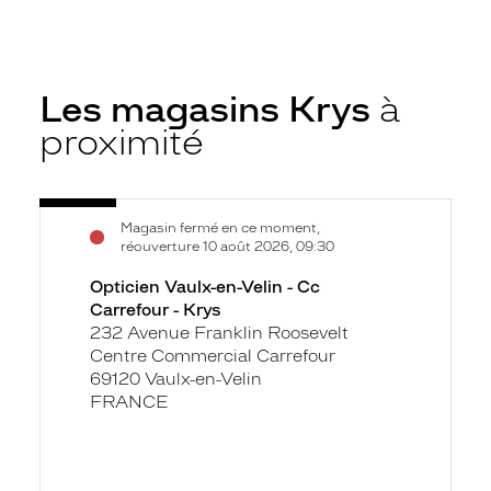
Les magasins Krys
à
proximité
Voir
Opticien
Magasin fermé en ce moment,
la
Vaulx-
réouverture 10 août 2026, 09:30
fiche
en-
Opticien Vaulx-en-Velin - Cc
Velin
Carrefour - Krys
-
232 Avenue Franklin Roosevelt
Cc
Centre Commercial Carrefour
Carrefour
69120 Vaulx-en-Velin
-
FRANCE
Krys