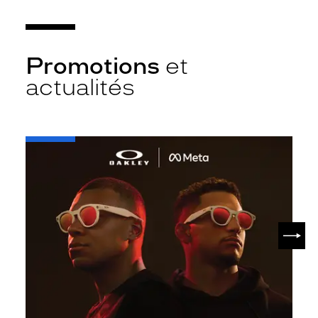
Promotions
et
actualités
-
Oakley
META
SUIV