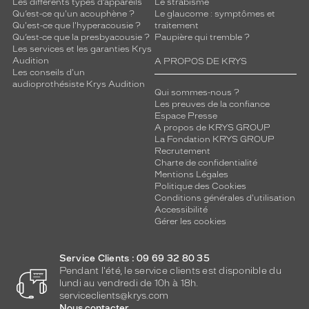
Les différents types d’appareils
Le strabisme
Qu’est-ce qu'un acouphène ?
Le glaucome : symptômes et
Qu'est-ce que l'hyperacousie ?
traitement
Qu’est-ce que la presbyacousie ?
Paupière qui tremble ?
Les services et les garanties Krys
Audition
A PROPOS DE KRYS
Les conseils d'un
audioprothésiste Krys Audition
Qui sommes-nous ?
Les preuves de la confiance
Espace Presse
A propos de KRYS GROUP
La Fondation KRYS GROUP
Recrutement
Charte de confidentialité
Mentions Légales
Politique des Cookies
Conditions générales d'utilisation
Accessibilité
Gérer les cookies
Service Clients : 09 69 32 80 35
Pendant l'été, le service clients est disponible du
lundi au vendredi de 10h à 18h.
serviceclients@krys.com
Nous contacter