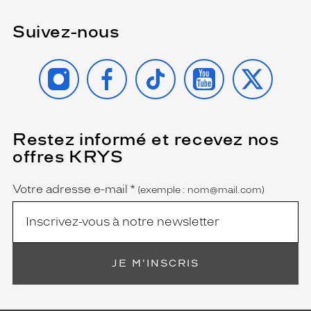
Suivez-nous
INSTAGRAM
FACEBOOK
TIKTOK
YOUTUBE
X
Restez informé et recevez nos
(Ce
champ
offres KRYS
est
Name
obligatoire)
Votre adresse e-mail
*
(exemple : nom@mail.com)
JE M'INSCRIS