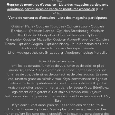
86
Ko
]
Reprise de montures d’occasion - Liste des magasins participants
Conditions particulières de vente de montures d’occasion
[PDF —
94
Ko
]
Vente de montures d’occasion - Liste des magasins participants
Opticien Paris
-
Opticien Toulouse
-
Opticien Lyon
-
Opticien
Bordeaux
-
Opticien Nantes
-
Opticien Strasbourg
-
Opticien
Lille
-
Opticien Montpellier
-
Opticien Rennes
-
Opticien
Grenoble
-
Opticien Marseille
-
Opticien Aix-en-Provence
-
Opticien
Reims
-
Opticien Angers
-
Opticien Nancy
-
Audioprothésiste Paris
-
Audioprothésiste Toulouse
-
Audioprothésiste
Lille
-
Audioprothésiste Strasbourg
-
Audioprothésiste Marseille
Krys, Opticien en ligne :
lentilles de contact
,
lunettes de vue
,
lunettes de soleil
et
piles
audio
Krys.com : Site de vente en ligne de lunettes de soleil, de
lunettes de vue, de
lentilles de contact
, et de piles audios. Essayez
vos lunettes grâce au miroir virtuel Krys, commandez en ligne et
faites vous livrer gratuitement chez l'un des opticiens Krys. La
livraison est offerte pour un retrait dans le réseau Krys. Bénéficiez
également de la garantie "Satisfait ou remboursé 30 jours".
Retrouvez nos marques de lunettes de vue et
lunettes de soleil : Ray
Ban
Krys.com : C’est aussi plus de 1000 opticiens dans toute la
France.
Trouvez l’opticien Krys le plus proche de chez vous
. Les
lunettes/lentilles sont des dispositifs médicaux qui constituent des