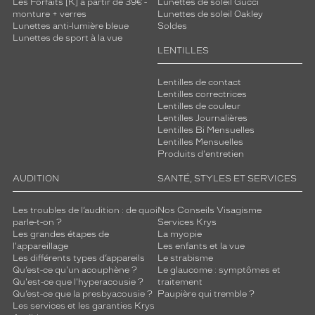
Les Forfaits [K] à partir de 39€ -
Lunettes de soleil Gucci
monture + verres
Lunettes de soleil Oakley
Lunettes anti-lumière bleue
Soldes
Lunettes de sport à la vue
LENTILLES
Lentilles de contact
Lentilles correctrices
Lentilles de couleur
Lentilles Journalières
Lentilles Bi Mensuelles
Lentilles Mensuelles
Produits d'entretien
AUDITION
SANTÉ, STYLES ET SERVICES
Les troubles de l’audition : de quoi
Nos Conseils Visagisme
parle-t-on ?
Services Krys
Les grandes étapes de
La myopie
l'appareillage
Les enfants et la vue
Les différents types d’appareils
Le strabisme
Qu’est-ce qu'un acouphène ?
Le glaucome : symptômes et
Qu'est-ce que l'hyperacousie ?
traitement
Qu’est-ce que la presbyacousie ?
Paupière qui tremble ?
Les services et les garanties Krys