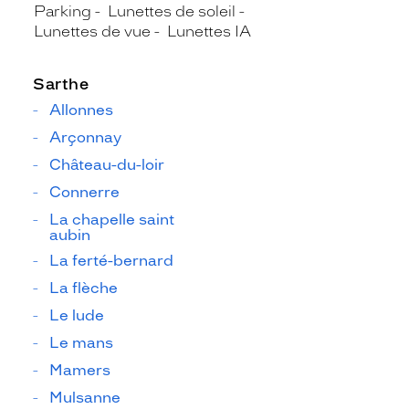
Parking
Lunettes de soleil
Lunettes de vue
Lunettes IA
Sarthe
Allonnes
Arçonnay
Château-du-loir
Connerre
La chapelle saint
aubin
La ferté-bernard
La flèche
Le lude
Le mans
Mamers
Mulsanne