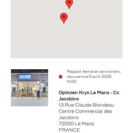
Voir
Voir
Magasin fermé en ce moment,
réouverture 6 août 2026,
la
la
10:00
fiche
fiche
Opticien Krys Le Mans - Cc
Jacobins
13 Rue Claude Blondeau
Centre Commercial des
Jacobins
72000 Le Mans
FRANCE