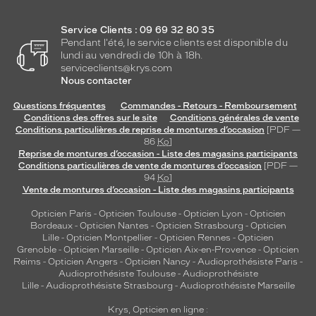
Service Clients : 09 69 32 80 35
Pendant l'été, le service clients est disponible du
lundi au vendredi de 10h à 18h.
serviceclients@krys.com
Nous contacter
Questions fréquentes
Commandes - Retours - Remboursement
Conditions des offres sur le site
Conditions générales de vente
Conditions particulières de reprise de montures d’occasion
[PDF —
86
Ko
]
Reprise de montures d’occasion - Liste des magasins participants
Conditions particulières de vente de montures d’occasion
[PDF —
94
Ko
]
Vente de montures d’occasion - Liste des magasins participants
Opticien Paris
-
Opticien Toulouse
-
Opticien Lyon
-
Opticien
Bordeaux
-
Opticien Nantes
-
Opticien Strasbourg
-
Opticien
Lille
-
Opticien Montpellier
-
Opticien Rennes
-
Opticien
Grenoble
-
Opticien Marseille
-
Opticien Aix-en-Provence
-
Opticien
Reims
-
Opticien Angers
-
Opticien Nancy
-
Audioprothésiste Paris
-
Audioprothésiste Toulouse
-
Audioprothésiste
Lille
-
Audioprothésiste Strasbourg
-
Audioprothésiste Marseille
Krys, Opticien en ligne :