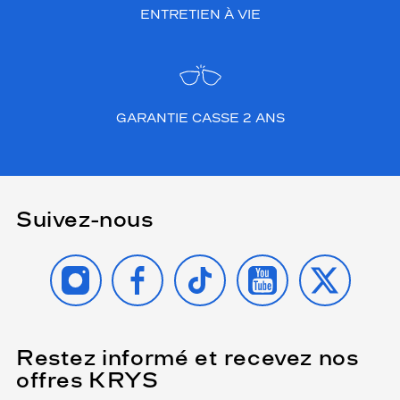
ENTRETIEN À VIE
GARANTIE CASSE 2 ANS
Suivez-nous
INSTAGRAM
FACEBOOK
TIKTOK
YOUTUBE
X
Restez informé et recevez nos
(Ce
champ
offres KRYS
est
Name
obligatoire)