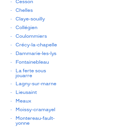
Cesson
Chelles
Claye-souilly
Collégien
Coulommiers
Crécy-la-chapelle
Dammarie-les-lys
Fontainebleau
La ferte sous
jouarre
Lagny-sur-marne
Lieusaint
Meaux
Moissy-cramayel
Montereau-fault-
yonne