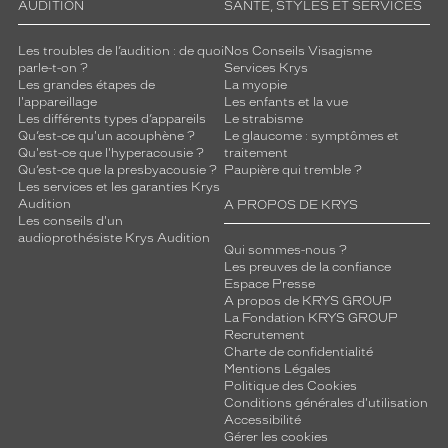
AUDITION
SANTÉ, STYLES ET SERVICES
Les troubles de l’audition : de quoi
Nos Conseils Visagisme
parle-t-on ?
Services Krys
Les grandes étapes de
La myopie
l'appareillage
Les enfants et la vue
Les différents types d’appareils
Le strabisme
Qu’est-ce qu'un acouphène ?
Le glaucome : symptômes et
Qu'est-ce que l'hyperacousie ?
traitement
Qu’est-ce que la presbyacousie ?
Paupière qui tremble ?
Les services et les garanties Krys
Audition
A PROPOS DE KRYS
Les conseils d'un
audioprothésiste Krys Audition
Qui sommes-nous ?
Les preuves de la confiance
Espace Presse
A propos de KRYS GROUP
La Fondation KRYS GROUP
Recrutement
Charte de confidentialité
Mentions Légales
Politique des Cookies
Conditions générales d'utilisation
Accessibilité
Gérer les cookies