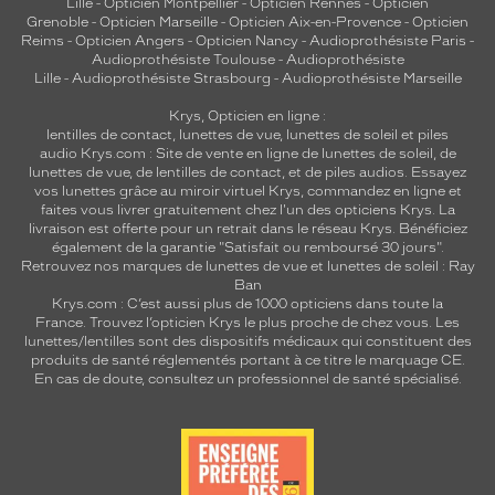
Lille
-
Opticien Montpellier
-
Opticien Rennes
-
Opticien
Grenoble
-
Opticien Marseille
-
Opticien Aix-en-Provence
-
Opticien
Reims
-
Opticien Angers
-
Opticien Nancy
-
Audioprothésiste Paris
-
Audioprothésiste Toulouse
-
Audioprothésiste
Lille
-
Audioprothésiste Strasbourg
-
Audioprothésiste Marseille
Krys, Opticien en ligne :
lentilles de contact
,
lunettes de vue
,
lunettes de soleil
et
piles
audio
Krys.com : Site de vente en ligne de lunettes de soleil, de
lunettes de vue, de
lentilles de contact
, et de piles audios. Essayez
vos lunettes grâce au miroir virtuel Krys, commandez en ligne et
faites vous livrer gratuitement chez l'un des opticiens Krys. La
livraison est offerte pour un retrait dans le réseau Krys. Bénéficiez
également de la garantie "Satisfait ou remboursé 30 jours".
Retrouvez nos marques de lunettes de vue et
lunettes de soleil : Ray
Ban
Krys.com : C’est aussi plus de 1000 opticiens dans toute la
France.
Trouvez l’opticien Krys le plus proche de chez vous
. Les
lunettes/lentilles sont des dispositifs médicaux qui constituent des
produits de santé réglementés portant à ce titre le marquage CE.
En cas de doute, consultez un professionnel de santé spécialisé.