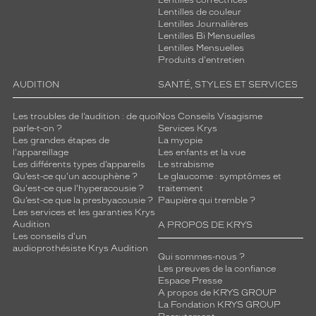
Lentilles correctrices
Lentilles de couleur
Lentilles Journalières
Lentilles Bi Mensuelles
Lentilles Mensuelles
Produits d'entretien
AUDITION
SANTÉ, STYLES ET SERVICES
Les troubles de l’audition : de quoi
Nos Conseils Visagisme
parle-t-on ?
Services Krys
Les grandes étapes de
La myopie
l'appareillage
Les enfants et la vue
Les différents types d’appareils
Le strabisme
Qu’est-ce qu'un acouphène ?
Le glaucome : symptômes et
Qu'est-ce que l'hyperacousie ?
traitement
Qu’est-ce que la presbyacousie ?
Paupière qui tremble ?
Les services et les garanties Krys
Audition
A PROPOS DE KRYS
Les conseils d'un
audioprothésiste Krys Audition
Qui sommes-nous ?
Les preuves de la confiance
Espace Presse
A propos de KRYS GROUP
La Fondation KRYS GROUP