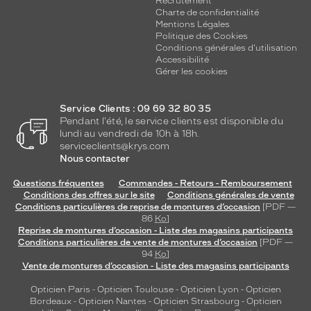
Recrutement
Charte de confidentialité
Mentions Légales
Politique des Cookies
Conditions générales d'utilisation
Accessibilité
Gérer les cookies
Service Clients : 09 69 32 80 35
Pendant l'été, le service clients est disponible du
lundi au vendredi de 10h à 18h.
serviceclients@krys.com
Nous contacter
Questions fréquentes
Commandes - Retours - Remboursement
Conditions des offres sur le site
Conditions générales de vente
Conditions particulières de reprise de montures d’occasion
[PDF —
86
Ko
]
Reprise de montures d’occasion - Liste des magasins participants
Conditions particulières de vente de montures d’occasion
[PDF —
94
Ko
]
Vente de montures d’occasion - Liste des magasins participants
Opticien Paris
-
Opticien Toulouse
-
Opticien Lyon
-
Opticien
Bordeaux
-
Opticien Nantes
-
Opticien Strasbourg
-
Opticien