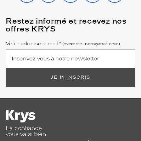
Restez informé et recevez nos
(Ce
champ
offres KRYS
est
Name
obligatoire)
Votre adresse e-mail
*
(exemple : nom@mail.com)
JE M'INSCRIS
La confiance
vous va si bien