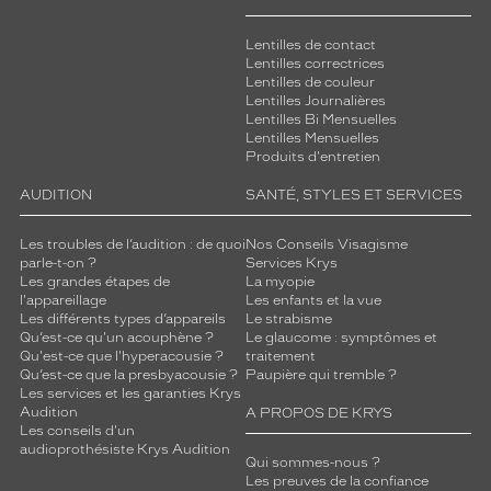
Lentilles de contact
Lentilles correctrices
Lentilles de couleur
Lentilles Journalières
Lentilles Bi Mensuelles
Lentilles Mensuelles
Produits d'entretien
AUDITION
SANTÉ, STYLES ET SERVICES
Les troubles de l’audition : de quoi
Nos Conseils Visagisme
parle-t-on ?
Services Krys
Les grandes étapes de
La myopie
l'appareillage
Les enfants et la vue
Les différents types d’appareils
Le strabisme
Qu’est-ce qu'un acouphène ?
Le glaucome : symptômes et
Qu'est-ce que l'hyperacousie ?
traitement
Qu’est-ce que la presbyacousie ?
Paupière qui tremble ?
Les services et les garanties Krys
Audition
A PROPOS DE KRYS
Les conseils d'un
audioprothésiste Krys Audition
Qui sommes-nous ?
Les preuves de la confiance