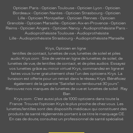
Opticien Paris
-
Opticien Toulouse
-
Opticien Lyon
-
Opticien
Bordeaux
-
Opticien Nantes
-
Opticien Strasbourg
-
Opticien
Lille
-
Opticien Montpellier
-
Opticien Rennes
-
Opticien
Grenoble
-
Opticien Marseille
-
Opticien Aix-en-Provence
-
Opticien
Reims
-
Opticien Angers
-
Opticien Nancy
-
Audioprothésiste Paris
-
Audioprothésiste Toulouse
-
Audioprothésiste
Lille
-
Audioprothésiste Strasbourg
-
Audioprothésiste Marseille
Krys, Opticien en ligne :
lentilles de contact
,
lunettes de vue
,
lunettes de soleil
et
piles
audio
Krys.com : Site de vente en ligne de lunettes de soleil, de
lunettes de vue, de
lentilles de contact
, et de piles audios. Essayez
vos lunettes grâce au miroir virtuel Krys, commandez en ligne et
faites vous livrer gratuitement chez l'un des opticiens Krys. La
livraison est offerte pour un retrait dans le réseau Krys. Bénéficiez
également de la garantie "Satisfait ou remboursé 30 jours".
Retrouvez nos marques de lunettes de vue et
lunettes de soleil : Ray
Ban
Krys.com : C’est aussi plus de 1000 opticiens dans toute la
France.
Trouvez l’opticien Krys le plus proche de chez vous
. Les
lunettes/lentilles sont des dispositifs médicaux qui constituent des
produits de santé réglementés portant à ce titre le marquage CE.
En cas de doute, consultez un professionnel de santé spécialisé.