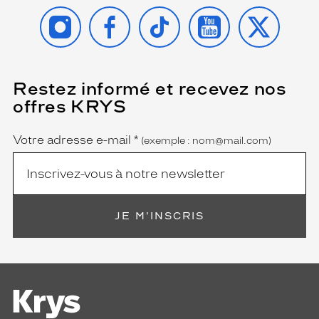
INSTAGRAM
FACEBOOK
TIKTOK
YOUTUBE
X
Restez informé et recevez nos
(Ce
champ
offres KRYS
est
Name
obligatoire)
Votre adresse e-mail
*
(exemple : nom@mail.com)
JE M'INSCRIS