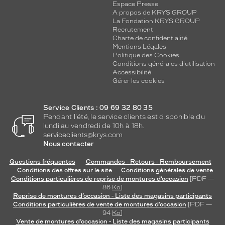
Espace Presse
A propos de KRYS GROUP
La Fondation KRYS GROUP
Recrutement
Charte de confidentialité
Mentions Légales
Politique des Cookies
Conditions générales d'utilisation
Accessibilité
Gérer les cookies
Service Clients : 09 69 32 80 35
Pendant l'été, le service clients est disponible du
lundi au vendredi de 10h à 18h.
serviceclients@krys.com
Nous contacter
Questions fréquentes
Commandes - Retours - Remboursement
Conditions des offres sur le site
Conditions générales de vente
Conditions particulières de reprise de montures d’occasion
[PDF —
86
Ko
]
Reprise de montures d’occasion - Liste des magasins participants
Conditions particulières de vente de montures d’occasion
[PDF —
94
Ko
]
Vente de montures d’occasion - Liste des magasins participants