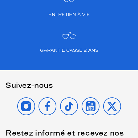
ENTRETIEN À VIE
GARANTIE CASSE 2 ANS
Suivez-nous
INSTAGRAM
FACEBOOK
TIKTOK
YOUTUBE
X
Restez informé et recevez nos
(Ce
champ