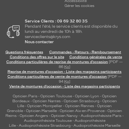
Accessibilité
Gérer les cookies
Service Clients : 09 69 32 80 35
Pendant l'été, le service clients est disponible du
lundi au vendredi de 10h à 18h.
serviceclients@krys.com
Nous contacter
Questions fréquentes
Commandes - Retours - Remboursement
Conditions des offres sur le site
Conditions générales de vente
Conditions particulières de reprise de montures d’occasion
[PDF —
86
Ko
]
Reprise de montures d’occasion - Liste des magasins participants
Conditions particulières de vente de montures d’occasion
[PDF —
94
Ko
]
Vente de montures d’occasion - Liste des magasins participants
Opticien Paris
-
Opticien Toulouse
-
Opticien Lyon
-
Opticien
Bordeaux
-
Opticien Nantes
-
Opticien Strasbourg
-
Opticien
Lille
-
Opticien Montpellier
-
Opticien Rennes
-
Opticien
Grenoble
-
Opticien Marseille
-
Opticien Aix-en-Provence
-
Opticien
Reims
-
Opticien Angers
-
Opticien Nancy
-
Audioprothésiste Paris
-
Audioprothésiste Toulouse
-
Audioprothésiste
Lille
-
Audioprothésiste Strasbourg
-
Audioprothésiste Marseille