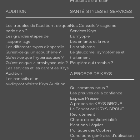
Produits d'entretien
AUDITION
SANTÉ, STYLES ET SERVICES
Les troubles de l’audition : de quoi
Nos Conseils Visagisme
parle-t-on ?
Services Krys
Les grandes étapes de
La myopie
l'appareillage
Les enfants et la vue
Les différents types d’appareils
Le strabisme
Qu’est-ce qu'un acouphène ?
Le glaucome : symptômes et
Qu'est-ce que l'hyperacousie ?
traitement
Qu’est-ce que la presbyacousie ?
Paupière qui tremble ?
Les services et les garanties Krys
Audition
A PROPOS DE KRYS
Les conseils d'un
audioprothésiste Krys Audition
Qui sommes-nous ?
Les preuves de la confiance
Espace Presse
A propos de KRYS GROUP
La Fondation KRYS GROUP
Recrutement
Charte de confidentialité
Mentions Légales
Politique des Cookies
Conditions générales d'utilisation