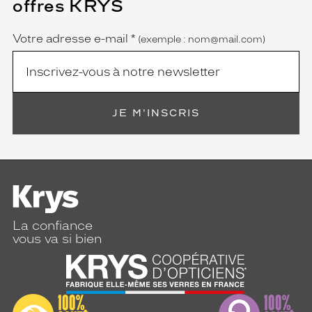
offres KRYS
est
Name
obligatoire)
Votre adresse e-mail
*
(exemple : nom@mail.com)
JE M'INSCRIS
La confiance
vous va si bien