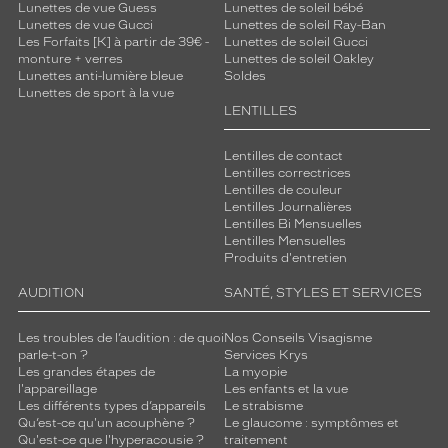
Lunettes de vue Guess
Lunettes de soleil bébé
Lunettes de vue Gucci
Lunettes de soleil Ray-Ban
Les Forfaits [K] à partir de 39€ -
Lunettes de soleil Gucci
monture + verres
Lunettes de soleil Oakley
Lunettes anti-lumière bleue
Soldes
Lunettes de sport à la vue
LENTILLES
Lentilles de contact
Lentilles correctrices
Lentilles de couleur
Lentilles Journalières
Lentilles Bi Mensuelles
Lentilles Mensuelles
Produits d'entretien
AUDITION
SANTÉ, STYLES ET SERVICES
Les troubles de l’audition : de quoi
Nos Conseils Visagisme
parle-t-on ?
Services Krys
Les grandes étapes de
La myopie
l'appareillage
Les enfants et la vue
Les différents types d’appareils
Le strabisme
Qu’est-ce qu'un acouphène ?
Le glaucome : symptômes et
Qu'est-ce que l'hyperacousie ?
traitement