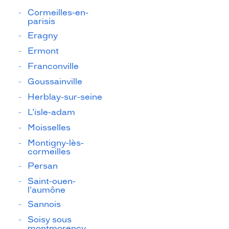
Cormeilles-en-
parisis
Eragny
Ermont
Franconville
Goussainville
Herblay-sur-seine
L'isle-adam
Moisselles
Montigny-lès-
cormeilles
Persan
Saint-ouen-
l'aumône
Sannois
Soisy sous
montmorency