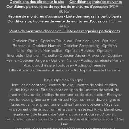
Conditions des offres sur le site
Conditions générales de vente
Conditions particulières de reprise de montures d’occasion
[PDF —
86
Ko
]
Reprise de montures d’occasion - Liste des magasins participants
Conditions particulières de vente de montures d’occasion
[PDF —
94
Ko
]
Vente de montures d’occasion - Liste des magasins participants
Opticien Paris
-
Opticien Toulouse
-
Opticien Lyon
-
Opticien
Bordeaux
-
Opticien Nantes
-
Opticien Strasbourg
-
Opticien
Lille
-
Opticien Montpellier
-
Opticien Rennes
-
Opticien
Grenoble
-
Opticien Marseille
-
Opticien Aix-en-Provence
-
Opticien
Reims
-
Opticien Angers
-
Opticien Nancy
-
Audioprothésiste Paris
-
Audioprothésiste Toulouse
-
Audioprothésiste
Lille
-
Audioprothésiste Strasbourg
-
Audioprothésiste Marseille
Krys, Opticien en ligne :
lentilles de contact
,
lunettes de vue
,
lunettes de soleil
et
piles
audio
Krys.com : Site de vente en ligne de lunettes de soleil, de
lunettes de vue, de
lentilles de contact
, et de piles audios. Essayez
vos lunettes grâce au miroir virtuel Krys, commandez en ligne et
faites vous livrer gratuitement chez l'un des opticiens Krys. La
livraison est offerte pour un retrait dans le réseau Krys. Bénéficiez
également de la garantie "Satisfait ou remboursé 30 jours".
Retrouvez nos marques de lunettes de vue et
lunettes de soleil : Ray
Ban