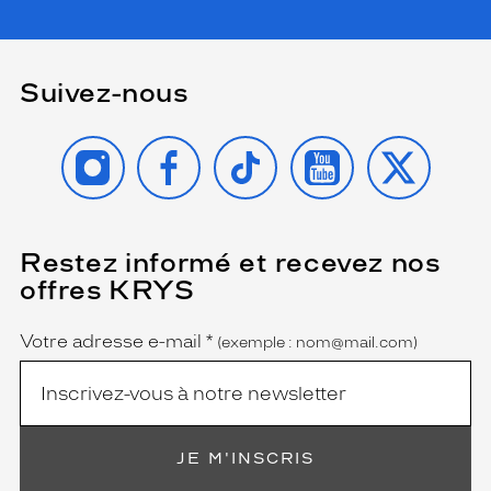
Suivez-nous
INSTAGRAM
FACEBOOK
TIKTOK
YOUTUBE
X
Restez informé et recevez nos
(Ce
champ
offres KRYS
est
Name
obligatoire)
Votre adresse e-mail
*
(exemple : nom@mail.com)
JE M'INSCRIS