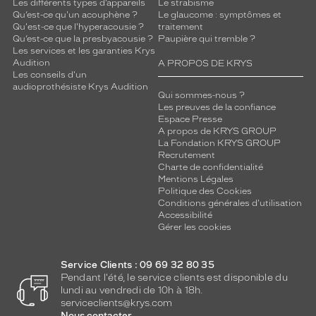
Les différents types d’appareils
Le strabisme
Qu’est-ce qu'un acouphène ?
Le glaucome : symptômes et
Qu'est-ce que l'hyperacousie ?
traitement
Qu’est-ce que la presbyacousie ?
Paupière qui tremble ?
Les services et les garanties Krys
Audition
A PROPOS DE KRYS
Les conseils d'un
audioprothésiste Krys Audition
Qui sommes-nous ?
Les preuves de la confiance
Espace Presse
A propos de KRYS GROUP
La Fondation KRYS GROUP
Recrutement
Charte de confidentialité
Mentions Légales
Politique des Cookies
Conditions générales d'utilisation
Accessibilité
Gérer les cookies
Service Clients : 09 69 32 80 35
Pendant l'été, le service clients est disponible du
lundi au vendredi de 10h à 18h.
serviceclients@krys.com
Nous contacter