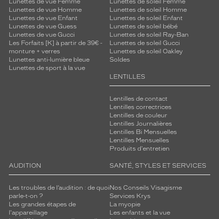
Lunettes de vue Femme
Lunettes de soleil Femme
Lunettes de vue Homme
Lunettes de soleil Homme
Lunettes de vue Enfant
Lunettes de soleil Enfant
Lunettes de vue Guess
Lunettes de soleil bébé
Lunettes de vue Gucci
Lunettes de soleil Ray-Ban
Les Forfaits [K] à partir de 39€ -
Lunettes de soleil Gucci
monture + verres
Lunettes de soleil Oakley
Lunettes anti-lumière bleue
Soldes
Lunettes de sport à la vue
LENTILLES
Lentilles de contact
Lentilles correctrices
Lentilles de couleur
Lentilles Journalières
Lentilles Bi Mensuelles
Lentilles Mensuelles
Produits d'entretien
AUDITION
SANTÉ, STYLES ET SERVICES
Les troubles de l’audition : de quoi
Nos Conseils Visagisme
parle-t-on ?
Services Krys
Les grandes étapes de
La myopie
l'appareillage
Les enfants et la vue