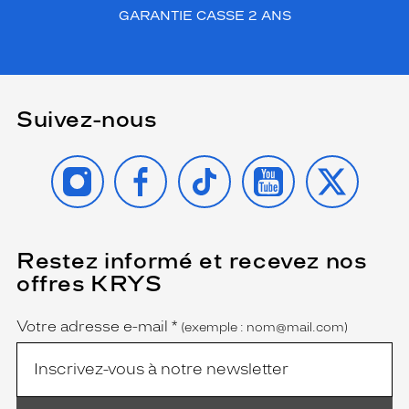
GARANTIE CASSE 2 ANS
Suivez-nous
INSTAGRAM
FACEBOOK
TIKTOK
YOUTUBE
X
Restez informé et recevez nos
(Ce
champ
offres KRYS
est
Name
obligatoire)
Votre adresse e-mail
*
(exemple : nom@mail.com)