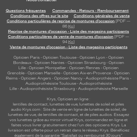
Questions fréquentes
Commandes - Retours - Remboursement
Conditions des offres sur le site
Conditions générales de vente
Conditions particulières de reprise de montures d’occasion
[PDF —
86
Ko
]
Reprise de montures d’occasion - Liste des magasins participants
Conditions particulières de vente de montures d’occasion
[PDF —
94
Ko
]
Vente de montures d’occasion - Liste des magasins participants
Opticien Paris
-
Opticien Toulouse
-
Opticien Lyon
-
Opticien
Bordeaux
-
Opticien Nantes
-
Opticien Strasbourg
-
Opticien
Lille
-
Opticien Montpellier
-
Opticien Rennes
-
Opticien
Grenoble
-
Opticien Marseille
-
Opticien Aix-en-Provence
-
Opticien
Reims
-
Opticien Angers
-
Opticien Nancy
-
Audioprothésiste Paris
-
Audioprothésiste Toulouse
-
Audioprothésiste
Lille
-
Audioprothésiste Strasbourg
-
Audioprothésiste Marseille
Krys, Opticien en ligne :
lentilles de contact
,
lunettes de vue
,
lunettes de soleil
et
piles
audio
Krys.com : Site de vente en ligne de lunettes de soleil, de
lunettes de vue, de
lentilles de contact
, et de piles audios. Essayez
vos lunettes grâce au miroir virtuel Krys, commandez en ligne et
faites vous livrer gratuitement chez l'un des opticiens Krys. La
livraison est offerte pour un retrait dans le réseau Krys. Bénéficiez
également de la garantie "Satisfait ou remboursé 30 jours".