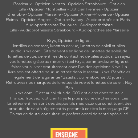
Bordeaux
-
Opticien Nantes
-
Opticien Strasbourg
-
Opticien
Lille
-
Opticien Montpellier
-
Opticien Rennes
-
Opticien
Grenoble
-
Opticien Marseille
-
Opticien Aix-en-Provence
-
Opticien
Reims
-
Opticien Angers
-
Opticien Nancy
-
Audioprothésiste Paris
-
Audioprothésiste Toulouse
-
Audioprothésiste
Lille
-
Audioprothésiste Strasbourg
-
Audioprothésiste Marseille
Krys, Opticien en ligne :
lentilles de contact
,
lunettes de vue
,
lunettes de soleil
et
piles
audio
Krys.com : Site de vente en ligne de lunettes de soleil, de
lunettes de vue, de
lentilles de contact
, et de piles audios. Essayez
vos lunettes grâce au miroir virtuel Krys, commandez en ligne et
faites vous livrer gratuitement chez l'un des opticiens Krys. La
livraison est offerte pour un retrait dans le réseau Krys. Bénéficiez
également de la garantie "Satisfait ou remboursé 30 jours".
Retrouvez nos marques de lunettes de vue et
lunettes de soleil : Ray
Ban
Krys.com : C’est aussi plus de 1000 opticiens dans toute la
France.
Trouvez l’opticien Krys le plus proche de chez vous
. Les
lunettes/lentilles sont des dispositifs médicaux qui constituent des
produits de santé réglementés portant à ce titre le marquage CE.
En cas de doute, consultez un professionnel de santé spécialisé.