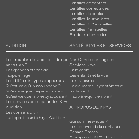
Lentilles de contact
Lentilles correctrices
Lentilles de couleur
Lentilles Journalières
Lentilles Bi Mensuelles
Lentilles Mensuelles
Produits d'entretien
AUDITION
SANTÉ, STYLES ET SERVICES
Les troubles de l’audition : de quoi
Nos Conseils Visagisme
parle-t-on ?
Services Krys
Les grandes étapes de
La myopie
l'appareillage
Les enfants et la vue
Les différents types d’appareils
Le strabisme
Qu’est-ce qu'un acouphène ?
Le glaucome : symptômes et
Qu'est-ce que l'hyperacousie ?
traitement
Qu’est-ce que la presbyacousie ?
Paupière qui tremble ?
Les services et les garanties Krys
Audition
A PROPOS DE KRYS
Les conseils d'un
audioprothésiste Krys Audition
Qui sommes-nous ?
Les preuves de la confiance
Espace Presse
A propos de KRYS GROUP