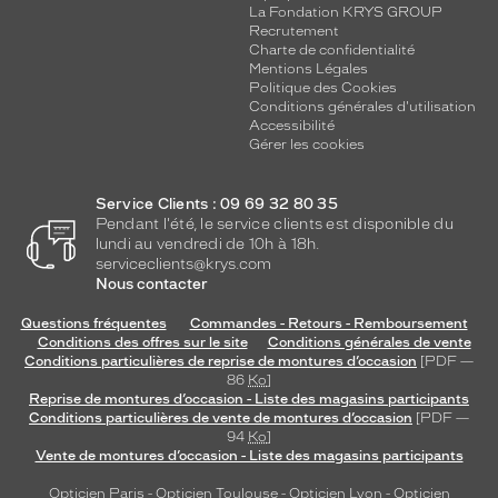
La Fondation KRYS GROUP
Recrutement
Charte de confidentialité
Mentions Légales
Politique des Cookies
Conditions générales d'utilisation
Accessibilité
Gérer les cookies
Service Clients : 09 69 32 80 35
Pendant l'été, le service clients est disponible du
lundi au vendredi de 10h à 18h.
serviceclients@krys.com
Nous contacter
Questions fréquentes
Commandes - Retours - Remboursement
Conditions des offres sur le site
Conditions générales de vente
Conditions particulières de reprise de montures d’occasion
[PDF —
86
Ko
]
Reprise de montures d’occasion - Liste des magasins participants
Conditions particulières de vente de montures d’occasion
[PDF —
94
Ko
]
Vente de montures d’occasion - Liste des magasins participants
Opticien Paris
-
Opticien Toulouse
-
Opticien Lyon
-
Opticien