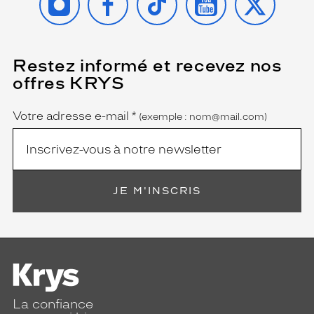
Restez informé et recevez nos
(Ce
champ
offres KRYS
est
Name
obligatoire)
Votre adresse e-mail
*
(exemple : nom@mail.com)
JE M'INSCRIS
La confiance