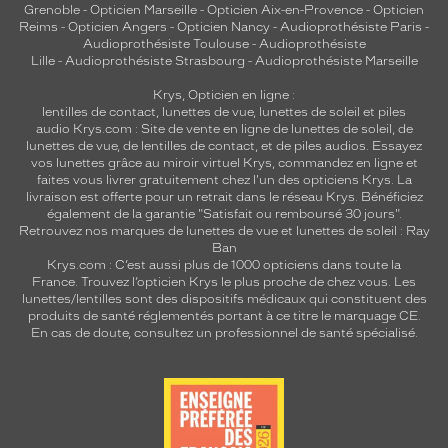
Grenoble
-
Opticien Marseille
-
Opticien Aix-en-Provence
-
Opticien
Reims
-
Opticien Angers
-
Opticien Nancy
-
Audioprothésiste Paris
-
Audioprothésiste Toulouse
-
Audioprothésiste
Lille
-
Audioprothésiste Strasbourg
-
Audioprothésiste Marseille
Krys, Opticien en ligne :
lentilles de contact
,
lunettes de vue
,
lunettes de soleil
et
piles
audio
Krys.com : Site de vente en ligne de lunettes de soleil, de
lunettes de vue, de
lentilles de contact
, et de piles audios. Essayez
vos lunettes grâce au miroir virtuel Krys, commandez en ligne et
faites vous livrer gratuitement chez l'un des opticiens Krys. La
livraison est offerte pour un retrait dans le réseau Krys. Bénéficiez
également de la garantie "Satisfait ou remboursé 30 jours".
Retrouvez nos marques de lunettes de vue et
lunettes de soleil : Ray
Ban
Krys.com : C’est aussi plus de 1000 opticiens dans toute la
France.
Trouvez l’opticien Krys le plus proche de chez vous
. Les
lunettes/lentilles sont des dispositifs médicaux qui constituent des
produits de santé réglementés portant à ce titre le marquage CE.
En cas de doute, consultez un professionnel de santé spécialisé.