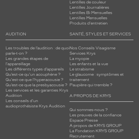
Lentilles de couleur
Lentilles Journalières
Lentilles Bi Mensuelles
Lentilles Mensuelles
Produits d'entretien
AUDITION
SANTÉ, STYLES ET SERVICES
Les troubles de l’audition : de quoi
Nos Conseils Visagisme
parle-t-on ?
Services Krys
Les grandes étapes de
La myopie
l'appareillage
Les enfants et la vue
Les différents types d’appareils
Le strabisme
Qu’est-ce qu'un acouphène ?
Le glaucome : symptômes et
Qu'est-ce que l'hyperacousie ?
traitement
Qu’est-ce que la presbyacousie ?
Paupière qui tremble ?
Les services et les garanties Krys
Audition
A PROPOS DE KRYS
Les conseils d'un
audioprothésiste Krys Audition
Qui sommes-nous ?
Les preuves de la confiance
Espace Presse
A propos de KRYS GROUP
La Fondation KRYS GROUP
Recrutement