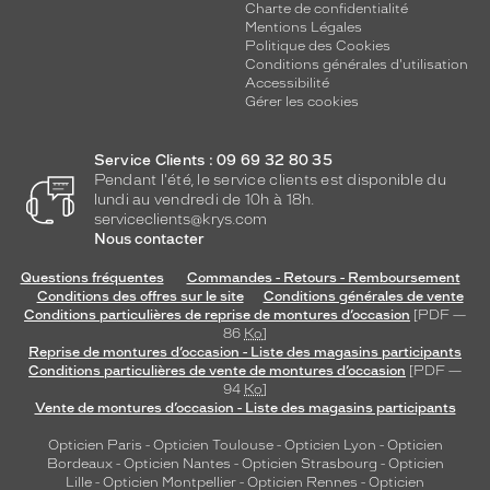
Charte de confidentialité
Mentions Légales
Politique des Cookies
Conditions générales d'utilisation
Accessibilité
Gérer les cookies
Service Clients : 09 69 32 80 35
Pendant l'été, le service clients est disponible du
lundi au vendredi de 10h à 18h.
serviceclients@krys.com
Nous contacter
Questions fréquentes
Commandes - Retours - Remboursement
Conditions des offres sur le site
Conditions générales de vente
Conditions particulières de reprise de montures d’occasion
[PDF —
86
Ko
]
Reprise de montures d’occasion - Liste des magasins participants
Conditions particulières de vente de montures d’occasion
[PDF —
94
Ko
]
Vente de montures d’occasion - Liste des magasins participants
Opticien Paris
-
Opticien Toulouse
-
Opticien Lyon
-
Opticien
Bordeaux
-
Opticien Nantes
-
Opticien Strasbourg
-
Opticien
Lille
-
Opticien Montpellier
-
Opticien Rennes
-
Opticien