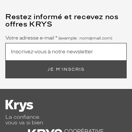
Restez informé et recevez nos
(Ce
champ
offres KRYS
est
Name
obligatoire)
Votre adresse e-mail
*
(exemple : nom@mail.com)
JE M'INSCRIS
La confiance
vous va si bien