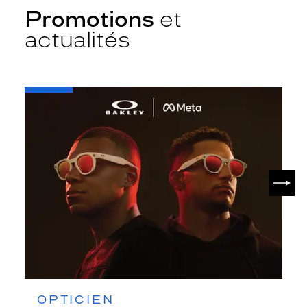
Promotions
et
actualités
-
Oakley
META
SUIV
OPTICIEN