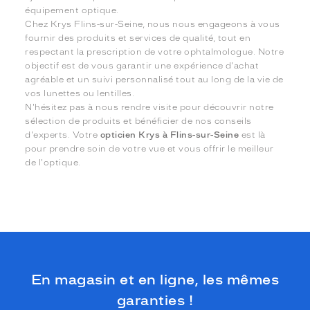
équipement optique.
Chez Krys Flins-sur-Seine, nous nous engageons à vous
fournir des produits et services de qualité, tout en
respectant la prescription de votre ophtalmologue. Notre
objectif est de vous garantir une expérience d'achat
agréable et un suivi personnalisé tout au long de la vie de
vos lunettes ou lentilles.
N'hésitez pas à nous rendre visite pour découvrir notre
sélection de produits et bénéficier de nos conseils
d'experts. Votre
opticien Krys à Flins-sur-Seine
est là
pour prendre soin de votre vue et vous offrir le meilleur
de l'optique.
En magasin et en ligne, les mêmes
garanties !