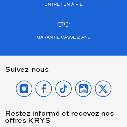
ENTRETIEN À VIE
GARANTIE CASSE 2 ANS
Suivez-nous
INSTAGRAM
FACEBOOK
TIKTOK
YOUTUBE
X
Restez informé et recevez nos
(Ce
champ
offres KRYS
est
Name
obligatoire)