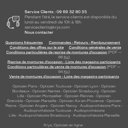
Service Clients : 09 69 32 80 35
Pendant l'été, le service clients est disponible du
lundi au vendredi de 10h à 18h.
serviceclients@krys.com
Nous contacter
Questions fréquentes
Commandes - Retours - Remboursement
Conditions des offres sur le site
Conditions générales de vente
Conditions particulières de reprise de montures d’occasion
[PDF —
86
Ko
]
Reprise de montures d’occasion - Liste des magasins participants
Conditions particulières de vente de montures d’occasion
[PDF —
94
Ko
]
Vente de montures d’occasion - Liste des magasins participants
Opticien Paris
-
Opticien Toulouse
-
Opticien Lyon
-
Opticien
Bordeaux
-
Opticien Nantes
-
Opticien Strasbourg
-
Opticien
Lille
-
Opticien Montpellier
-
Opticien Rennes
-
Opticien
Grenoble
-
Opticien Marseille
-
Opticien Aix-en-Provence
-
Opticien
Reims
-
Opticien Angers
-
Opticien Nancy
-
Audioprothésiste Paris
-
Audioprothésiste Toulouse
-
Audioprothésiste
Lille
-
Audioprothésiste Strasbourg
-
Audioprothésiste Marseille
Krys, Opticien en ligne :