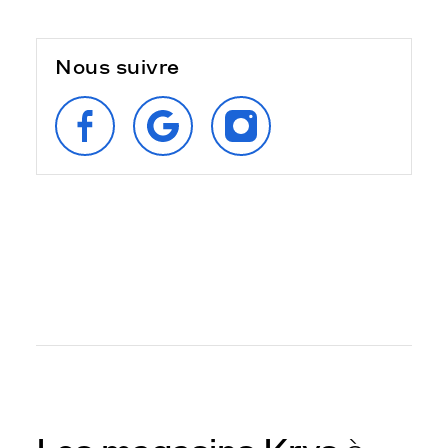
Nous suivre
SUIVEZ‑NOUS
RETROUVEZ‑NOUS
SUIVEZ‑NOUS
SUR
SUR
SUR
FACEBOOK
GOOGLE
INSTAGRAM