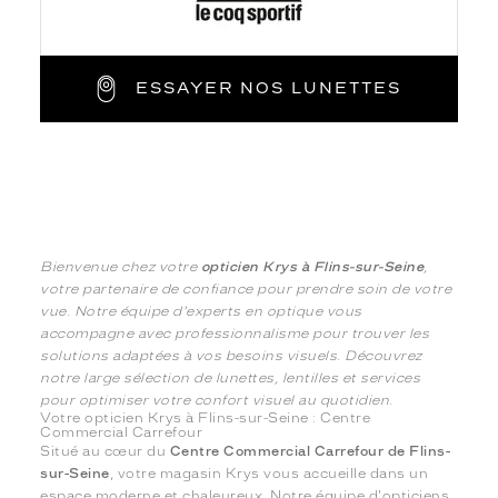
ESSAYER NOS LUNETTES
Bienvenue chez votre
opticien Krys à Flins-sur-Seine
,
votre partenaire de confiance pour prendre soin de votre
vue. Notre équipe d'experts en optique vous
accompagne avec professionnalisme pour trouver les
solutions adaptées à vos besoins visuels. Découvrez
notre large sélection de lunettes, lentilles et services
pour optimiser votre confort visuel au quotidien.
Votre opticien Krys à Flins-sur-Seine : Centre
Commercial Carrefour
Situé au cœur du
Centre Commercial Carrefour de Flins-
sur-Seine
, votre magasin Krys vous accueille dans un
espace moderne et chaleureux. Notre équipe d'opticiens