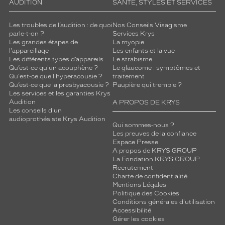
AUDITION
SANTÉ, STYLES ET SERVICES
Les troubles de l’audition : de quoi
Nos Conseils Visagisme
parle-t-on ?
Services Krys
Les grandes étapes de
La myopie
l'appareillage
Les enfants et la vue
Les différents types d’appareils
Le strabisme
Qu’est-ce qu'un acouphène ?
Le glaucome : symptômes et
Qu'est-ce que l'hyperacousie ?
traitement
Qu’est-ce que la presbyacousie ?
Paupière qui tremble ?
Les services et les garanties Krys
Audition
A PROPOS DE KRYS
Les conseils d'un
audioprothésiste Krys Audition
Qui sommes-nous ?
Les preuves de la confiance
Espace Presse
A propos de KRYS GROUP
La Fondation KRYS GROUP
Recrutement
Charte de confidentialité
Mentions Légales
Politique des Cookies
Conditions générales d'utilisation
Accessibilité
Gérer les cookies