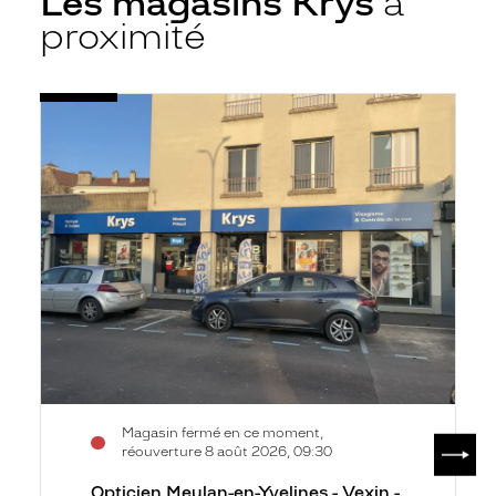
Les magasins Krys
à
proximité
Voir
Opticien
la
Meulan-
fiche
en-
Yvelines
-
Vexin
-
Krys
Magasin fermé en ce moment,
SUIV
réouverture 8 août 2026, 09:30
Opticien Meulan-en-Yvelines - Vexin -