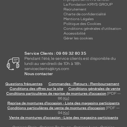
La Fondation KRYS GROUP
Recrutement
Charte de confidentialité
Mentions Légales
Politique des Cookies
Conditions générales d'utilisation
Accessibilité
Gérer les cookies
Service Clients : 09 69 32 80 35
Pendant l'été, le service clients est disponible du
lundi au vendredi de 10h à 18h.
serviceclients@krys.com
Nous contacter
Questions fréquentes
Commandes - Retours - Remboursement
Conditions des offres sur le site
Conditions générales de vente
Conditions particulières de reprise de montures d’occasion
[PDF —
86
Ko
]
Reprise de montures d’occasion - Liste des magasins participants
Conditions particulières de vente de montures d’occasion
[PDF —
94
Ko
]
Vente de montures d’occasion - Liste des magasins participants