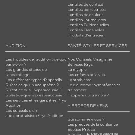
Lentilles de contact
Lentilles correctrices
Lentilles de couleur
Lentilles Journalières
Lentilles Bi Mensuelles
Lentilles Mensuelles
Produits d'entretien
AUDITION
SANTÉ, STYLES ET SERVICES
Les troubles de l’audition : de quoi
Nos Conseils Visagisme
parle-t-on ?
Services Krys
Les grandes étapes de
La myopie
l'appareillage
Les enfants et la vue
Les différents types d’appareils
Le strabisme
Qu’est-ce qu'un acouphène ?
Le glaucome : symptômes et
Qu'est-ce que l'hyperacousie ?
traitement
Qu’est-ce que la presbyacousie ?
Paupière qui tremble ?
Les services et les garanties Krys
Audition
A PROPOS DE KRYS
Les conseils d'un
audioprothésiste Krys Audition
Qui sommes-nous ?
Les preuves de la confiance
Espace Presse
A propos de KRYS GROUP