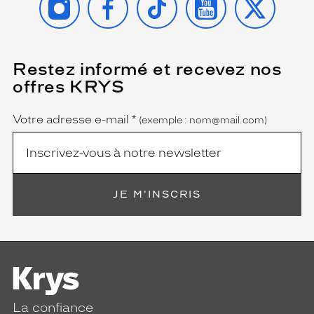
Restez informé et recevez nos
(Ce
champ
offres KRYS
est
Name
obligatoire)
Votre adresse e-mail
*
(exemple : nom@mail.com)
JE M'INSCRIS
La confiance