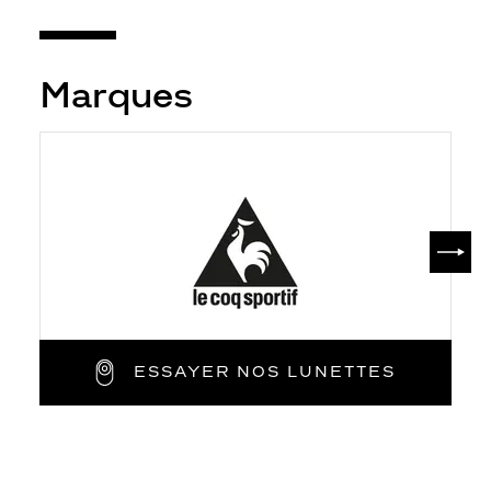
Marques
SUIV
ESSAYER NOS LUNETTES