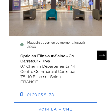
-
Cc
Carrefour
-
Krys
Magasin ouvert en ce moment, jusqu’à
20:00
SUIV
Opticien Flins-sur-Seine - Cc
Carrefour - Krys
67 Chemin Départemental 14
Centre Commercial Carrefour
78410 Flins-sur-Seine
FRANCE
01 30 95 81 73
VOIR LA FICHE