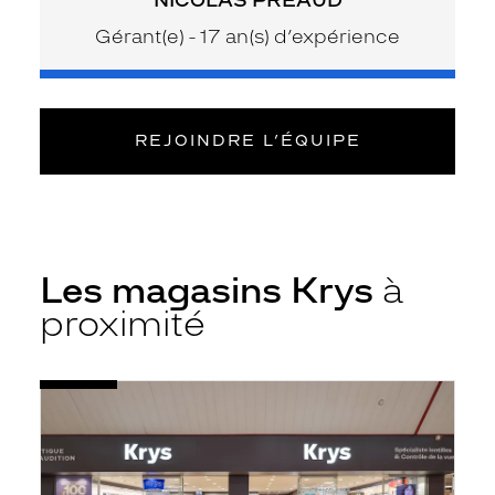
Gérant(e) - 17 an(s) d’expérience
REJOINDRE L’ÉQUIPE
Les magasins Krys
à
proximité
Voir
Opticien
la
Flins-
fiche
sur-
Seine