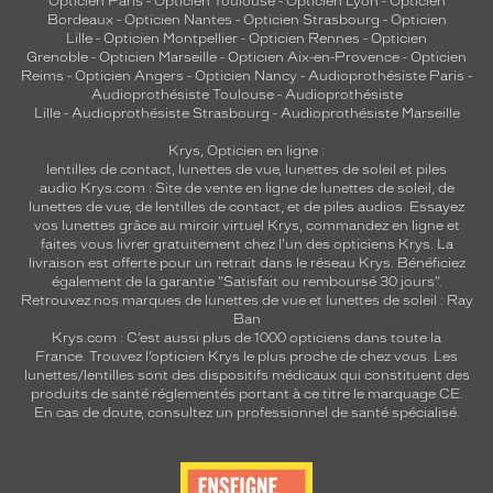
Opticien Paris
-
Opticien Toulouse
-
Opticien Lyon
-
Opticien
Bordeaux
-
Opticien Nantes
-
Opticien Strasbourg
-
Opticien
Lille
-
Opticien Montpellier
-
Opticien Rennes
-
Opticien
Grenoble
-
Opticien Marseille
-
Opticien Aix-en-Provence
-
Opticien
Reims
-
Opticien Angers
-
Opticien Nancy
-
Audioprothésiste Paris
-
Audioprothésiste Toulouse
-
Audioprothésiste
Lille
-
Audioprothésiste Strasbourg
-
Audioprothésiste Marseille
Krys, Opticien en ligne :
lentilles de contact
,
lunettes de vue
,
lunettes de soleil
et
piles
audio
Krys.com : Site de vente en ligne de lunettes de soleil, de
lunettes de vue, de
lentilles de contact
, et de piles audios. Essayez
vos lunettes grâce au miroir virtuel Krys, commandez en ligne et
faites vous livrer gratuitement chez l'un des opticiens Krys. La
livraison est offerte pour un retrait dans le réseau Krys. Bénéficiez
également de la garantie "Satisfait ou remboursé 30 jours".
Retrouvez nos marques de lunettes de vue et
lunettes de soleil : Ray
Ban
Krys.com : C’est aussi plus de 1000 opticiens dans toute la
France.
Trouvez l’opticien Krys le plus proche de chez vous
. Les
lunettes/lentilles sont des dispositifs médicaux qui constituent des
produits de santé réglementés portant à ce titre le marquage CE.
En cas de doute, consultez un professionnel de santé spécialisé.