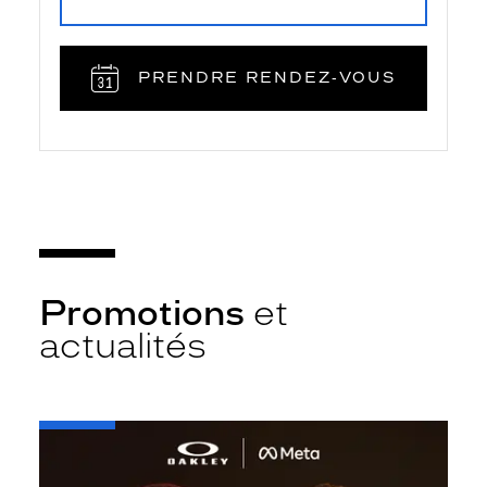
PRENDRE RENDEZ‑VOUS
Promotions
et
actualités
-
Oakley
META